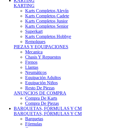
Karts Completos Alevín
Karts Completos Cadete
Karts Completos Junior
Karts Completos Senior
Superkart
Karts Completos Hobbye
Remolques
PIEZAS Y EQUIPACIONES
Mecanica
Chasis Y Repuestos
Frenos
Llantas
Neumáticos
Equipación Adultos
Equipación Niños
Resto De Piezas
ANUNCIOS DE COMPRA
Compra De Karts
Compra De Piezas
BARQUETAS, FÓRMULAS Y CM
BARQUETAS, FÓRMULAS Y CM
Barquetas
Fórmulas
Cm
Prototipos