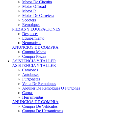
Motos Offroad
Motos R
Motos De Carretera
Scooters
Remolques
PIEZAS Y EQUIPACIONES
Despieces
Equipamiento
Neumáticos
ANUNCIOS DE COMPRA
Compra Motos
Compra Piezas
ASISTENCIA Y TALLER
ASISTENCIA Y TALLER
Camiones
Autobuses
Furgonetas
Venta De Remolques
Alquiler De Remolques O Furgones
Carpas
Herramientas
ANUNCIOS DE COMPRA
Compra De Vehículos
Compra De Herramientas