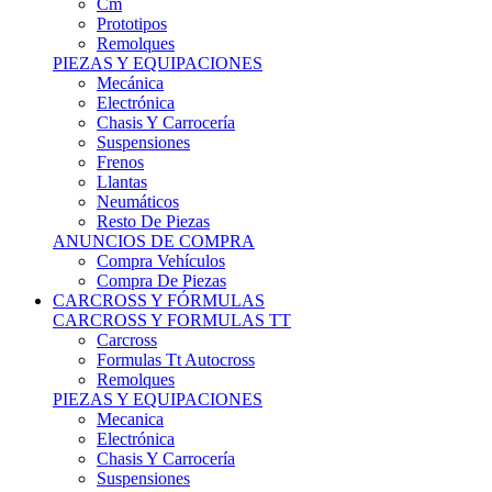
Remolques
PIEZAS Y EQUIPACIONES
Mecánica
Electrónica
Chasis Y Carrocería
Suspensiones
Frenos
Llantas
Neumáticos
Resto De Piezas
ANUNCIOS DE COMPRA
Compra Vehículos
Compra De Piezas
CARCROSS Y FÓRMULAS
CARCROSS Y FORMULAS TT
Carcross
Formulas Tt Autocross
Remolques
PIEZAS Y EQUIPACIONES
Mecanica
Electrónica
Chasis Y Carrocería
Suspensiones
Frenos
Llantas