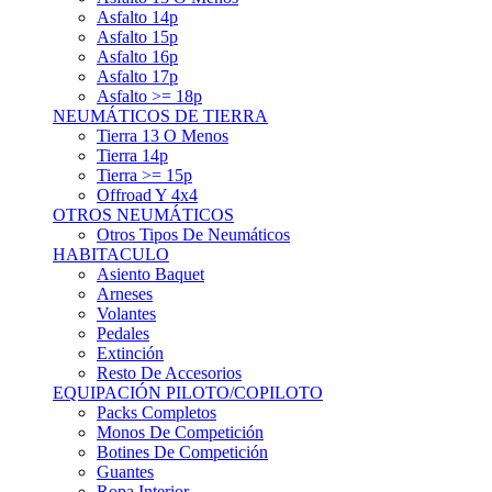
Asfalto 15p
Asfalto 16p
Asfalto 17p
Asfalto >= 18p
NEUMÁTICOS DE TIERRA
Tierra 13 O Menos
Tierra 14p
Tierra >= 15p
Offroad Y 4x4
OTROS NEUMÁTICOS
Otros Tipos De Neumáticos
HABITACULO
Asiento Baquet
Arneses
Volantes
Pedales
Extinción
Resto De Accesorios
EQUIPACIÓN PILOTO/COPILOTO
Packs Completos
Monos De Competición
Botines De Competición
Guantes
Ropa Interior
Cascos