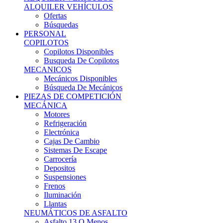
Ofertas
Búsquedas
PERSONAL
COPILOTOS
Copilotos Disponibles
Busqueda De Copilotos
MECANICOS
Mecánicos Disponibles
Búsqueda De Mecánicos
PIEZAS DE COMPETICIÓN
MECÁNICA
Motores
Refrigeración
Electrónica
Cajas De Cambio
Sistemas De Escape
Carrocería
Depositos
Suspensiones
Frenos
Iluminación
Llantas
NEUMÁTICOS DE ASFALTO
Asfalto 13 O Menos
Asfalto 14p