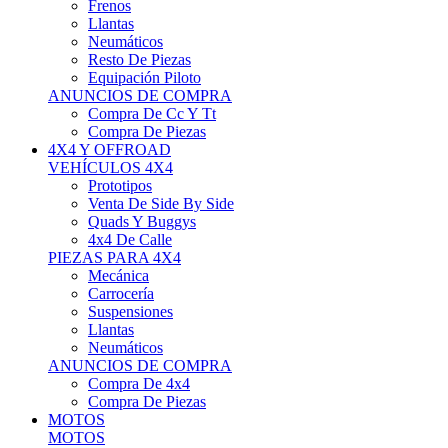
Neumáticos
Resto De Piezas
Equipación Piloto
ANUNCIOS DE COMPRA
Compra De Cc Y Tt
Compra De Piezas
4X4 Y OFFROAD
VEHÍCULOS 4X4
Prototipos
Venta De Side By Side
Quads Y Buggys
4x4 De Calle
PIEZAS PARA 4X4
Mecánica
Carrocería
Suspensiones
Llantas
Neumáticos
ANUNCIOS DE COMPRA
Compra De 4x4
Compra De Piezas
MOTOS
MOTOS
Motos De Circuito