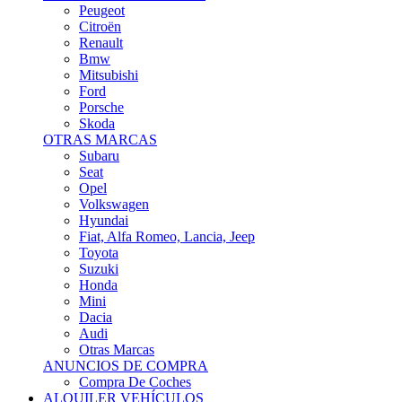
Citroën
Renault
Bmw
Mitsubishi
Ford
Porsche
Skoda
OTRAS MARCAS
Subaru
Seat
Opel
Volkswagen
Hyundai
Fiat, Alfa Romeo, Lancia, Jeep
Toyota
Suzuki
Honda
Mini
Dacia
Audi
Otras Marcas
ANUNCIOS DE COMPRA
Compra De Coches
ALQUILER VEHÍCULOS
ALQUILER VEHÍCULOS