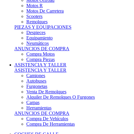
Motos Offroad
Motos R
Motos De Carretera
Scooters
Remolques
PIEZAS Y EQUIPACIONES
Despieces
Equipamiento
Neumáticos
ANUNCIOS DE COMPRA
Compra Motos
Compra Piezas
ASISTENCIA Y TALLER
ASISTENCIA Y TALLER
Camiones
Autobuses
Furgonetas
Venta De Remolques
Alquiler De Remolques O Furgones
Carpas
Herramientas
ANUNCIOS DE COMPRA
Compra De Vehículos
Compra De Herramientas