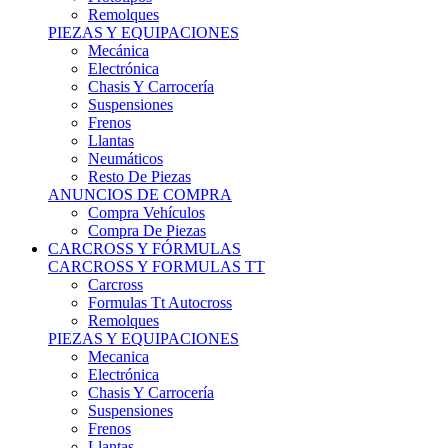
Remolques
PIEZAS Y EQUIPACIONES
Mecánica
Electrónica
Chasis Y Carrocería
Suspensiones
Frenos
Llantas
Neumáticos
Resto De Piezas
ANUNCIOS DE COMPRA
Compra Vehículos
Compra De Piezas
CARCROSS Y FÓRMULAS
CARCROSS Y FORMULAS TT
Carcross
Formulas Tt Autocross
Remolques
PIEZAS Y EQUIPACIONES
Mecanica
Electrónica
Chasis Y Carrocería
Suspensiones
Frenos
Llantas