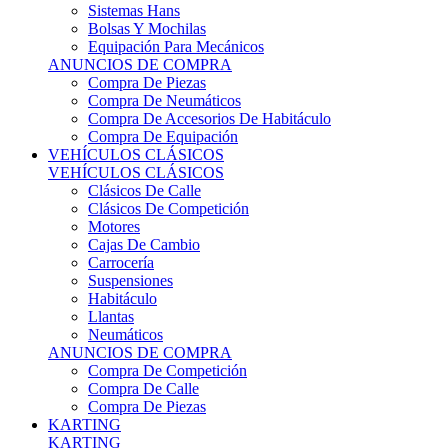
Sistemas Hans
Bolsas Y Mochilas
Equipación Para Mecánicos
ANUNCIOS DE COMPRA
Compra De Piezas
Compra De Neumáticos
Compra De Accesorios De Habitáculo
Compra De Equipación
VEHÍCULOS CLÁSICOS
VEHÍCULOS CLÁSICOS
Clásicos De Calle
Clásicos De Competición
Motores
Cajas De Cambio
Carrocería
Suspensiones
Habitáculo
Llantas
Neumáticos
ANUNCIOS DE COMPRA
Compra De Competición
Compra De Calle
Compra De Piezas
KARTING
KARTING