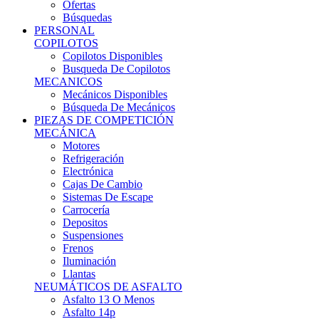
Ofertas
Búsquedas
PERSONAL
COPILOTOS
Copilotos Disponibles
Busqueda De Copilotos
MECANICOS
Mecánicos Disponibles
Búsqueda De Mecánicos
PIEZAS DE COMPETICIÓN
MECÁNICA
Motores
Refrigeración
Electrónica
Cajas De Cambio
Sistemas De Escape
Carrocería
Depositos
Suspensiones
Frenos
Iluminación
Llantas
NEUMÁTICOS DE ASFALTO
Asfalto 13 O Menos
Asfalto 14p