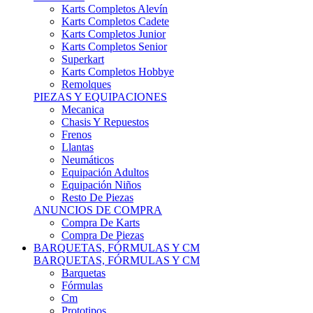
Karts Completos Alevín
Karts Completos Cadete
Karts Completos Junior
Karts Completos Senior
Superkart
Karts Completos Hobbye
Remolques
PIEZAS Y EQUIPACIONES
Mecanica
Chasis Y Repuestos
Frenos
Llantas
Neumáticos
Equipación Adultos
Equipación Niños
Resto De Piezas
ANUNCIOS DE COMPRA
Compra De Karts
Compra De Piezas
BARQUETAS, FÓRMULAS Y CM
BARQUETAS, FÓRMULAS Y CM
Barquetas
Fórmulas
Cm
Prototipos