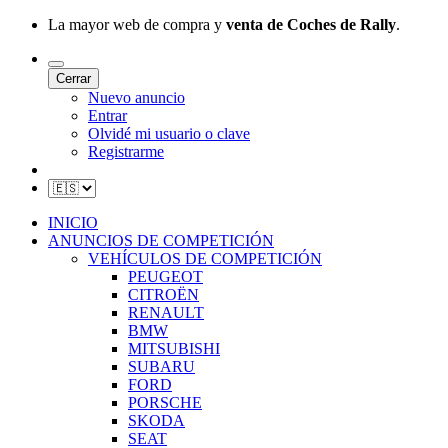
La mayor web de compra y
venta de Coches de Rally
.
Cerrar
Nuevo anuncio
Entrar
Olvidé mi usuario o clave
Registrarme
INICIO
ANUNCIOS DE COMPETICIÓN
VEHÍCULOS DE COMPETICIÓN
PEUGEOT
CITROËN
RENAULT
BMW
MITSUBISHI
SUBARU
FORD
PORSCHE
SKODA
SEAT