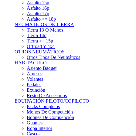
Asfalto 15p
Asfalto 16p
Asfalto 17p
Asfalto >= 18p
NEUMÁTICOS DE TIERRA
Tierra 13 O Menos
Tierra 14p
Tierra >= 15p
Offroad Y 4x4
OTROS NEUMÁTICOS
Otros Tipos De Neumáticos
HABITACULO
Asiento Baquet
Arneses
Volantes
Pedales
Extinción
Resto De Accesorios
EQUIPACIÓN PILOTO/COPILOTO
Packs Completos
Monos De Competición
Botines De Competición
Guantes
Ropa Interior
Cascos