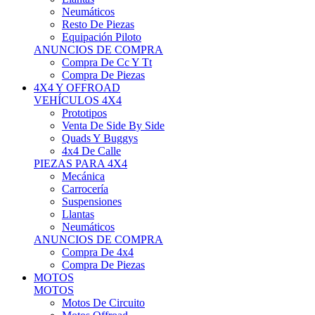
Neumáticos
Resto De Piezas
Equipación Piloto
ANUNCIOS DE COMPRA
Compra De Cc Y Tt
Compra De Piezas
4X4 Y OFFROAD
VEHÍCULOS 4X4
Prototipos
Venta De Side By Side
Quads Y Buggys
4x4 De Calle
PIEZAS PARA 4X4
Mecánica
Carrocería
Suspensiones
Llantas
Neumáticos
ANUNCIOS DE COMPRA
Compra De 4x4
Compra De Piezas
MOTOS
MOTOS
Motos De Circuito