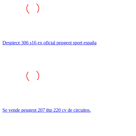
Despiece 306 s16 ex oficial peugeot sport españa
Se vende peugeot 207 thp 220 cv de circuitos.