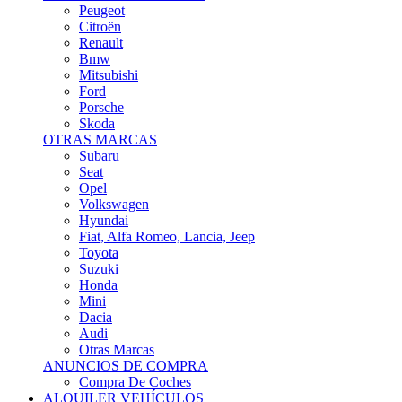
Citroën
Renault
Bmw
Mitsubishi
Ford
Porsche
Skoda
OTRAS MARCAS
Subaru
Seat
Opel
Volkswagen
Hyundai
Fiat, Alfa Romeo, Lancia, Jeep
Toyota
Suzuki
Honda
Mini
Dacia
Audi
Otras Marcas
ANUNCIOS DE COMPRA
Compra De Coches
ALQUILER VEHÍCULOS
ALQUILER VEHÍCULOS