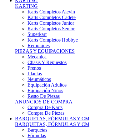
Karts Completos Alevín
Karts Completos Cadete
Karts Completos Junior
Karts Completos Senior
Superkart
Karts Completos Hobbye
Remolques
PIEZAS Y EQUIPACIONES
Mecanica
Chasis Y Repuestos
Frenos
Llantas
Neumáticos
Equipación Adultos
Equipación Niños
Resto De Piezas
ANUNCIOS DE COMPRA
Compra De Karts
Compra De Piezas
BARQUETAS, FÓRMULAS Y CM
BARQUETAS, FÓRMULAS Y CM
Barquetas
Fórmulas
Cm
Prototipos