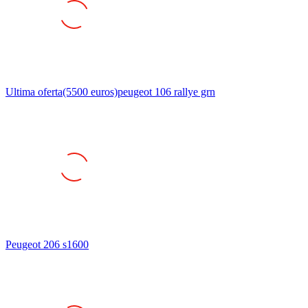
Ultima oferta(5500 euros)peugeot 106 rallye grn
Peugeot 206 s1600