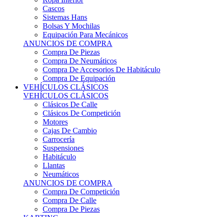
Sistemas Hans
Bolsas Y Mochilas
Equipación Para Mecánicos
ANUNCIOS DE COMPRA
Compra De Piezas
Compra De Neumáticos
Compra De Accesorios De Habitáculo
Compra De Equipación
VEHÍCULOS CLÁSICOS
VEHÍCULOS CLÁSICOS
Clásicos De Calle
Clásicos De Competición
Motores
Cajas De Cambio
Carrocería
Suspensiones
Habitáculo
Llantas
Neumáticos
ANUNCIOS DE COMPRA
Compra De Competición
Compra De Calle
Compra De Piezas
KARTING
KARTING