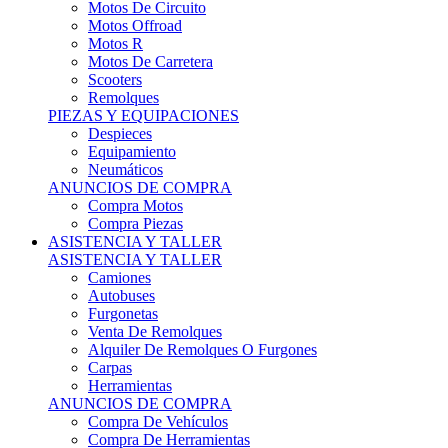
Motos Offroad
Motos R
Motos De Carretera
Scooters
Remolques
PIEZAS Y EQUIPACIONES
Despieces
Equipamiento
Neumáticos
ANUNCIOS DE COMPRA
Compra Motos
Compra Piezas
ASISTENCIA Y TALLER
ASISTENCIA Y TALLER
Camiones
Autobuses
Furgonetas
Venta De Remolques
Alquiler De Remolques O Furgones
Carpas
Herramientas
ANUNCIOS DE COMPRA
Compra De Vehículos
Compra De Herramientas