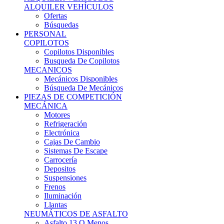
Ofertas
Búsquedas
PERSONAL
COPILOTOS
Copilotos Disponibles
Busqueda De Copilotos
MECANICOS
Mecánicos Disponibles
Búsqueda De Mecánicos
PIEZAS DE COMPETICIÓN
MECÁNICA
Motores
Refrigeración
Electrónica
Cajas De Cambio
Sistemas De Escape
Carrocería
Depositos
Suspensiones
Frenos
Iluminación
Llantas
NEUMÁTICOS DE ASFALTO
Asfalto 13 O Menos
Asfalto 14p