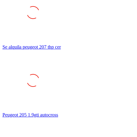
Se alquila peugeot 207 thp cer
Peugeot 205 1.9gti autocross