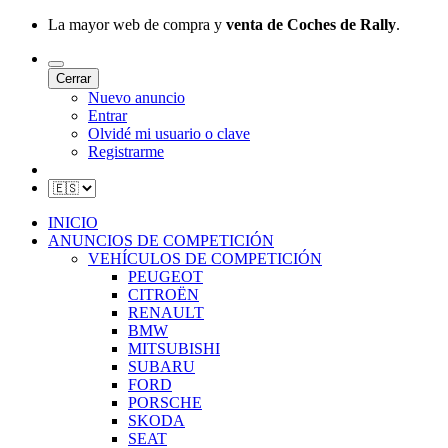
La mayor web de compra y
venta de Coches de Rally
.
Cerrar
Nuevo anuncio
Entrar
Olvidé mi usuario o clave
Registrarme
INICIO
ANUNCIOS DE COMPETICIÓN
VEHÍCULOS DE COMPETICIÓN
PEUGEOT
CITROËN
RENAULT
BMW
MITSUBISHI
SUBARU
FORD
PORSCHE
SKODA
SEAT