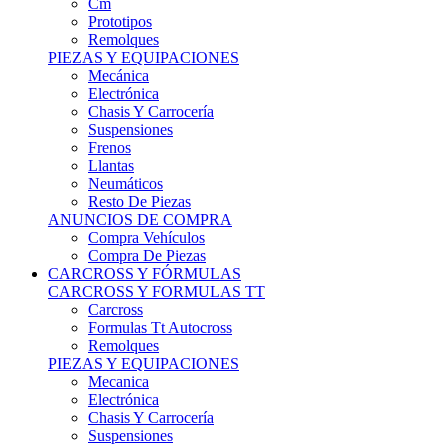
Remolques
PIEZAS Y EQUIPACIONES
Mecánica
Electrónica
Chasis Y Carrocería
Suspensiones
Frenos
Llantas
Neumáticos
Resto De Piezas
ANUNCIOS DE COMPRA
Compra Vehículos
Compra De Piezas
CARCROSS Y FÓRMULAS
CARCROSS Y FORMULAS TT
Carcross
Formulas Tt Autocross
Remolques
PIEZAS Y EQUIPACIONES
Mecanica
Electrónica
Chasis Y Carrocería
Suspensiones
Frenos
Llantas