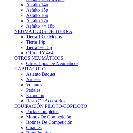
Asfalto 15p
Asfalto 16p
Asfalto 17p
Asfalto >= 18p
NEUMÁTICOS DE TIERRA
Tierra 13 O Menos
Tierra 14p
Tierra >= 15p
Offroad Y 4x4
OTROS NEUMÁTICOS
Otros Tipos De Neumáticos
HABITACULO
Asiento Baquet
Arneses
Volantes
Pedales
Extinción
Resto De Accesorios
EQUIPACIÓN PILOTO/COPILOTO
Packs Completos
Monos De Competición
Botines De Competición
Guantes
Ropa Interior
Cascos