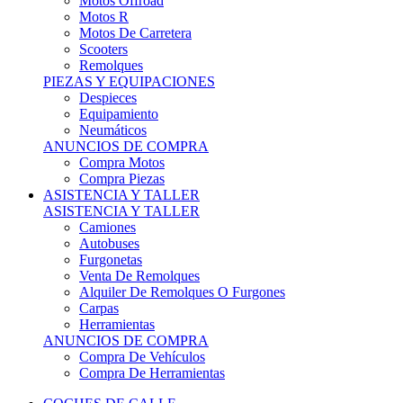
Motos Offroad
Motos R
Motos De Carretera
Scooters
Remolques
PIEZAS Y EQUIPACIONES
Despieces
Equipamiento
Neumáticos
ANUNCIOS DE COMPRA
Compra Motos
Compra Piezas
ASISTENCIA Y TALLER
ASISTENCIA Y TALLER
Camiones
Autobuses
Furgonetas
Venta De Remolques
Alquiler De Remolques O Furgones
Carpas
Herramientas
ANUNCIOS DE COMPRA
Compra De Vehículos
Compra De Herramientas