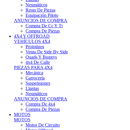
Neumáticos
Resto De Piezas
Equipación Piloto
ANUNCIOS DE COMPRA
Compra De Cc Y Tt
Compra De Piezas
4X4 Y OFFROAD
VEHÍCULOS 4X4
Prototipos
Venta De Side By Side
Quads Y Buggys
4x4 De Calle
PIEZAS PARA 4X4
Mecánica
Carrocería
Suspensiones
Llantas
Neumáticos
ANUNCIOS DE COMPRA
Compra De 4x4
Compra De Piezas
MOTOS
MOTOS
Motos De Circuito