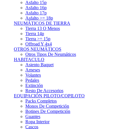
Asfalto 15p
Asfalto 16p
Asfalto 17p
Asfalto >= 18p
NEUMÁTICOS DE TIERRA
Tierra 13 O Menos
Tierra 14p
Tierra >= 15p
Offroad Y 4x4
OTROS NEUMÁTICOS
Otros Tipos De Neumáticos
HABITACULO
Asiento Baquet
Arneses
Volantes
Pedales
Extinción
Resto De Accesorios
EQUIPACIÓN PILOTO/COPILOTO
Packs Completos
Monos De Competición
Botines De Competición
Guantes
Ropa Interior
Cascos