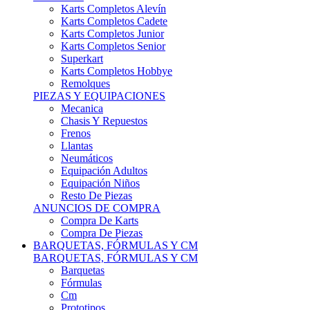
Karts Completos Alevín
Karts Completos Cadete
Karts Completos Junior
Karts Completos Senior
Superkart
Karts Completos Hobbye
Remolques
PIEZAS Y EQUIPACIONES
Mecanica
Chasis Y Repuestos
Frenos
Llantas
Neumáticos
Equipación Adultos
Equipación Niños
Resto De Piezas
ANUNCIOS DE COMPRA
Compra De Karts
Compra De Piezas
BARQUETAS, FÓRMULAS Y CM
BARQUETAS, FÓRMULAS Y CM
Barquetas
Fórmulas
Cm
Prototipos