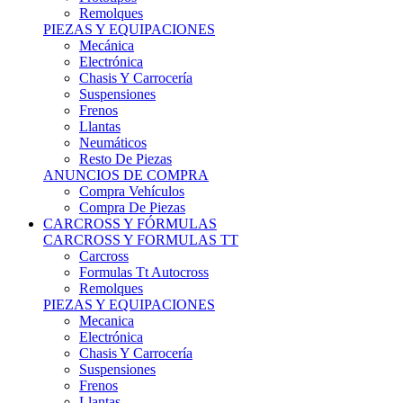
Remolques
PIEZAS Y EQUIPACIONES
Mecánica
Electrónica
Chasis Y Carrocería
Suspensiones
Frenos
Llantas
Neumáticos
Resto De Piezas
ANUNCIOS DE COMPRA
Compra Vehículos
Compra De Piezas
CARCROSS Y FÓRMULAS
CARCROSS Y FORMULAS TT
Carcross
Formulas Tt Autocross
Remolques
PIEZAS Y EQUIPACIONES
Mecanica
Electrónica
Chasis Y Carrocería
Suspensiones
Frenos
Llantas