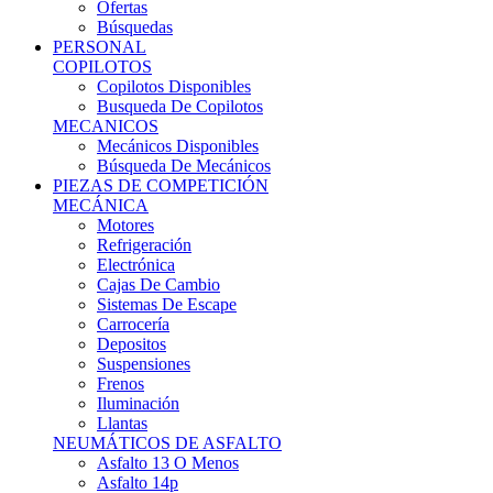
Ofertas
Búsquedas
PERSONAL
COPILOTOS
Copilotos Disponibles
Busqueda De Copilotos
MECANICOS
Mecánicos Disponibles
Búsqueda De Mecánicos
PIEZAS DE COMPETICIÓN
MECÁNICA
Motores
Refrigeración
Electrónica
Cajas De Cambio
Sistemas De Escape
Carrocería
Depositos
Suspensiones
Frenos
Iluminación
Llantas
NEUMÁTICOS DE ASFALTO
Asfalto 13 O Menos
Asfalto 14p