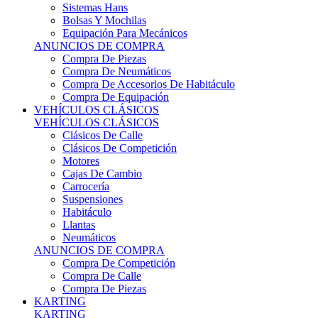
Sistemas Hans
Bolsas Y Mochilas
Equipación Para Mecánicos
ANUNCIOS DE COMPRA
Compra De Piezas
Compra De Neumáticos
Compra De Accesorios De Habitáculo
Compra De Equipación
VEHÍCULOS CLÁSICOS
VEHÍCULOS CLÁSICOS
Clásicos De Calle
Clásicos De Competición
Motores
Cajas De Cambio
Carrocería
Suspensiones
Habitáculo
Llantas
Neumáticos
ANUNCIOS DE COMPRA
Compra De Competición
Compra De Calle
Compra De Piezas
KARTING
KARTING