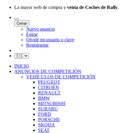
La mayor web de compra y
venta de Coches de Rally
.
Cerrar
Nuevo anuncio
Entrar
Olvidé mi usuario o clave
Registrarme
INICIO
ANUNCIOS DE COMPETICIÓN
VEHÍCULOS DE COMPETICIÓN
PEUGEOT
CITROËN
RENAULT
BMW
MITSUBISHI
SUBARU
FORD
PORSCHE
SKODA
SEAT