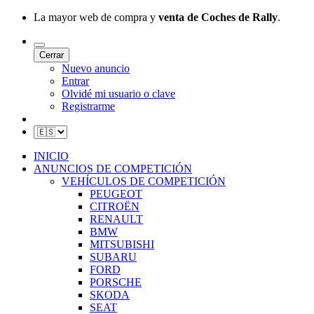
La mayor web de compra y
venta de Coches de Rally
.
Cerrar
Nuevo anuncio
Entrar
Olvidé mi usuario o clave
Registrarme
INICIO
ANUNCIOS DE COMPETICIÓN
VEHÍCULOS DE COMPETICIÓN
PEUGEOT
CITROËN
RENAULT
BMW
MITSUBISHI
SUBARU
FORD
PORSCHE
SKODA
SEAT