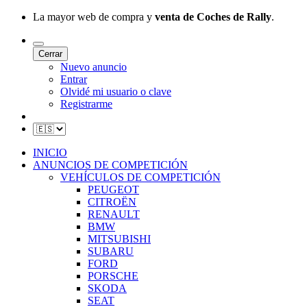
La mayor web de compra y
venta de Coches de Rally
.
Cerrar
Nuevo anuncio
Entrar
Olvidé mi usuario o clave
Registrarme
INICIO
ANUNCIOS DE COMPETICIÓN
VEHÍCULOS DE COMPETICIÓN
PEUGEOT
CITROËN
RENAULT
BMW
MITSUBISHI
SUBARU
FORD
PORSCHE
SKODA
SEAT