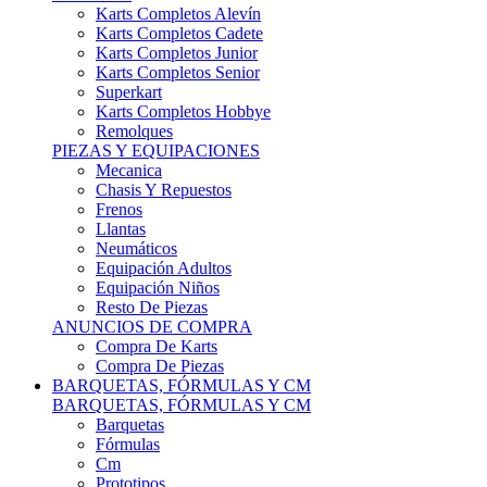
Karts Completos Alevín
Karts Completos Cadete
Karts Completos Junior
Karts Completos Senior
Superkart
Karts Completos Hobbye
Remolques
PIEZAS Y EQUIPACIONES
Mecanica
Chasis Y Repuestos
Frenos
Llantas
Neumáticos
Equipación Adultos
Equipación Niños
Resto De Piezas
ANUNCIOS DE COMPRA
Compra De Karts
Compra De Piezas
BARQUETAS, FÓRMULAS Y CM
BARQUETAS, FÓRMULAS Y CM
Barquetas
Fórmulas
Cm
Prototipos