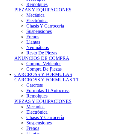
Remolques
PIEZAS Y EQUIPACIONES
Mecánica
Electrónica
Chasis Y Carrocería
Suspensiones
Frenos
Llantas
Neumáticos
Resto De Piezas
ANUNCIOS DE COMPRA
Compra Vehículos
Compra De Piezas
CARCROSS Y FÓRMULAS
CARCROSS Y FORMULAS TT
Carcross
Formulas Tt Autocross
Remolques
PIEZAS Y EQUIPACIONES
Mecanica
Electrónica
Chasis Y Carrocería
Suspensiones
Frenos
Llantas