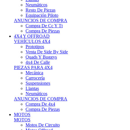
Neumáticos
Resto De Piezas
Equipación Piloto
ANUNCIOS DE COMPRA
Compra De Cc Y Tt
Compra De Piezas
4X4 Y OFFROAD
VEHÍCULOS 4X4
Prototipos
Venta De Side By Side
Quads Y Buggys
4x4 De Calle
PIEZAS PARA 4X4
Mecánica
Carrocería
Suspensiones
Llantas
Neumáticos
ANUNCIOS DE COMPRA
Compra De 4x4
Compra De Piezas
MOTOS
MOTOS
Motos De Circuito