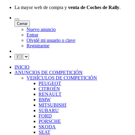
La mayor web de compra y
venta de Coches de Rally
.
Cerrar
Nuevo anuncio
Entrar
Olvidé mi usuario o clave
Registrarme
INICIO
ANUNCIOS DE COMPETICIÓN
VEHÍCULOS DE COMPETICIÓN
PEUGEOT
CITROËN
RENAULT
BMW
MITSUBISHI
SUBARU
FORD
PORSCHE
SKODA
SEAT