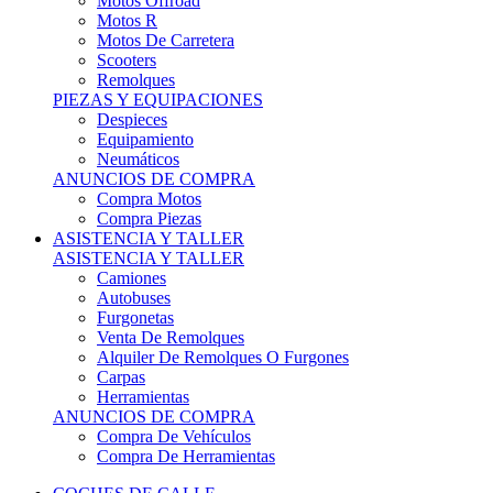
Motos Offroad
Motos R
Motos De Carretera
Scooters
Remolques
PIEZAS Y EQUIPACIONES
Despieces
Equipamiento
Neumáticos
ANUNCIOS DE COMPRA
Compra Motos
Compra Piezas
ASISTENCIA Y TALLER
ASISTENCIA Y TALLER
Camiones
Autobuses
Furgonetas
Venta De Remolques
Alquiler De Remolques O Furgones
Carpas
Herramientas
ANUNCIOS DE COMPRA
Compra De Vehículos
Compra De Herramientas