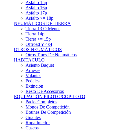
Asfalto 15p
Asfalto 16p
Asfalto 17p
Asfalto >= 18p
NEUMÁTICOS DE TIERRA
Tierra 13 O Menos
Tierra 14p
Tierra >= 15p
Offroad Y 4x4
OTROS NEUMÁTICOS
Otros Tipos De Neumáticos
HABITACULO
Asiento Baquet
Arneses
Volantes
Pedales
Extinción
Resto De Accesorios
EQUIPACIÓN PILOTO/COPILOTO
Packs Completos
Monos De Competición
Botines De Competición
Guantes
Ropa Interior
Cascos