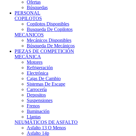
Ofertas
Búsquedas
PERSONAL
COPILOTOS
Copilotos Disponibles
Busqueda De Copilotos
MECANICOS
Mecánicos Disponibles
Búsqueda De Mecánicos
PIEZAS DE COMPETICIÓN
MECÁNICA
Motores
Refrigeración
Electrónica
Cajas De Cambio
Sistemas De Escape
Carrocería
Depositos
Suspensiones
Frenos
Iluminación
Llantas
NEUMÁTICOS DE ASFALTO
Asfalto 13 O Menos
Asfalto 14p