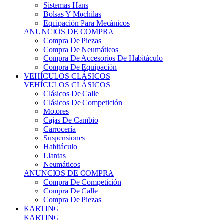
Sistemas Hans
Bolsas Y Mochilas
Equipación Para Mecánicos
ANUNCIOS DE COMPRA
Compra De Piezas
Compra De Neumáticos
Compra De Accesorios De Habitáculo
Compra De Equipación
VEHÍCULOS CLÁSICOS
VEHÍCULOS CLÁSICOS
Clásicos De Calle
Clásicos De Competición
Motores
Cajas De Cambio
Carrocería
Suspensiones
Habitáculo
Llantas
Neumáticos
ANUNCIOS DE COMPRA
Compra De Competición
Compra De Calle
Compra De Piezas
KARTING
KARTING