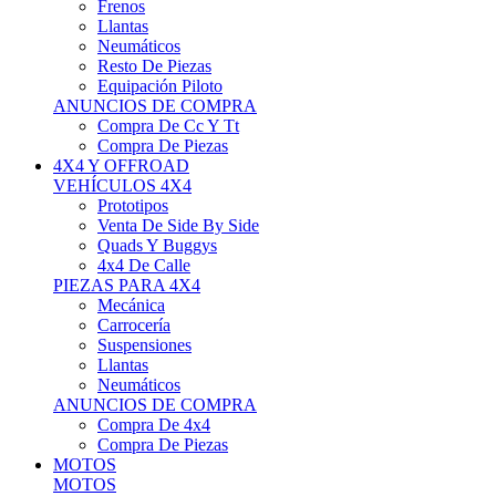
Neumáticos
Resto De Piezas
Equipación Piloto
ANUNCIOS DE COMPRA
Compra De Cc Y Tt
Compra De Piezas
4X4 Y OFFROAD
VEHÍCULOS 4X4
Prototipos
Venta De Side By Side
Quads Y Buggys
4x4 De Calle
PIEZAS PARA 4X4
Mecánica
Carrocería
Suspensiones
Llantas
Neumáticos
ANUNCIOS DE COMPRA
Compra De 4x4
Compra De Piezas
MOTOS
MOTOS
Motos De Circuito