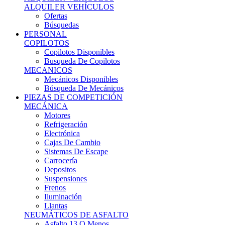
Ofertas
Búsquedas
PERSONAL
COPILOTOS
Copilotos Disponibles
Busqueda De Copilotos
MECANICOS
Mecánicos Disponibles
Búsqueda De Mecánicos
PIEZAS DE COMPETICIÓN
MECÁNICA
Motores
Refrigeración
Electrónica
Cajas De Cambio
Sistemas De Escape
Carrocería
Depositos
Suspensiones
Frenos
Iluminación
Llantas
NEUMÁTICOS DE ASFALTO
Asfalto 13 O Menos
Asfalto 14p