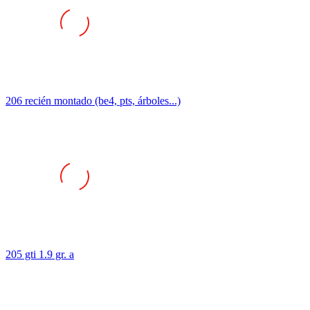
206 recién montado (be4, pts, árboles...)
205 gti 1.9 gr. a