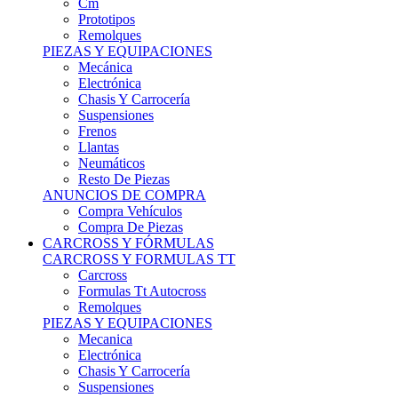
Remolques
PIEZAS Y EQUIPACIONES
Mecánica
Electrónica
Chasis Y Carrocería
Suspensiones
Frenos
Llantas
Neumáticos
Resto De Piezas
ANUNCIOS DE COMPRA
Compra Vehículos
Compra De Piezas
CARCROSS Y FÓRMULAS
CARCROSS Y FORMULAS TT
Carcross
Formulas Tt Autocross
Remolques
PIEZAS Y EQUIPACIONES
Mecanica
Electrónica
Chasis Y Carrocería
Suspensiones
Frenos
Llantas