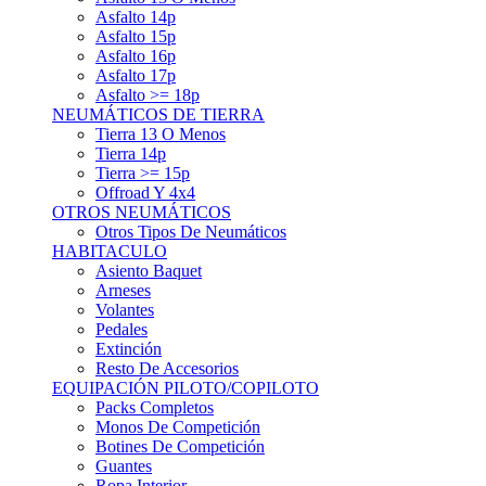
Asfalto 15p
Asfalto 16p
Asfalto 17p
Asfalto >= 18p
NEUMÁTICOS DE TIERRA
Tierra 13 O Menos
Tierra 14p
Tierra >= 15p
Offroad Y 4x4
OTROS NEUMÁTICOS
Otros Tipos De Neumáticos
HABITACULO
Asiento Baquet
Arneses
Volantes
Pedales
Extinción
Resto De Accesorios
EQUIPACIÓN PILOTO/COPILOTO
Packs Completos
Monos De Competición
Botines De Competición
Guantes
Ropa Interior
Cascos