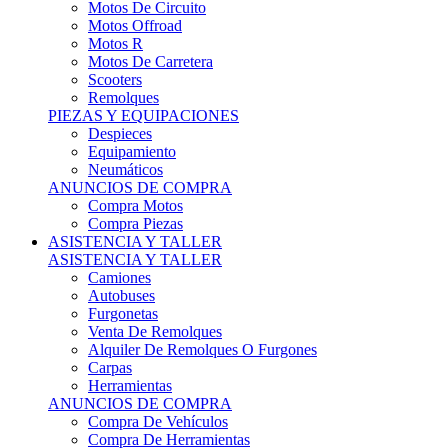
Motos Offroad
Motos R
Motos De Carretera
Scooters
Remolques
PIEZAS Y EQUIPACIONES
Despieces
Equipamiento
Neumáticos
ANUNCIOS DE COMPRA
Compra Motos
Compra Piezas
ASISTENCIA Y TALLER
ASISTENCIA Y TALLER
Camiones
Autobuses
Furgonetas
Venta De Remolques
Alquiler De Remolques O Furgones
Carpas
Herramientas
ANUNCIOS DE COMPRA
Compra De Vehículos
Compra De Herramientas