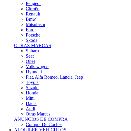
Citroën
Renault
Bmw
Mitsubishi
Ford
Porsche
Skoda
OTRAS MARCAS
Subaru
Seat
Opel
Volkswagen
Hyundai
Fiat, Alfa Romeo, Lancia, Jeep
Toyota
Suzuki
Honda
Mini
Dacia
Audi
Otras Marcas
ANUNCIOS DE COMPRA
Compra De Coches
ALQUILER VEHÍCULOS
ALQUILER VEHÍCULOS