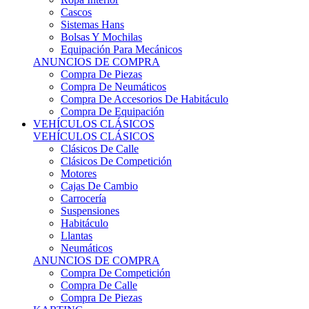
Sistemas Hans
Bolsas Y Mochilas
Equipación Para Mecánicos
ANUNCIOS DE COMPRA
Compra De Piezas
Compra De Neumáticos
Compra De Accesorios De Habitáculo
Compra De Equipación
VEHÍCULOS CLÁSICOS
VEHÍCULOS CLÁSICOS
Clásicos De Calle
Clásicos De Competición
Motores
Cajas De Cambio
Carrocería
Suspensiones
Habitáculo
Llantas
Neumáticos
ANUNCIOS DE COMPRA
Compra De Competición
Compra De Calle
Compra De Piezas
KARTING
KARTING