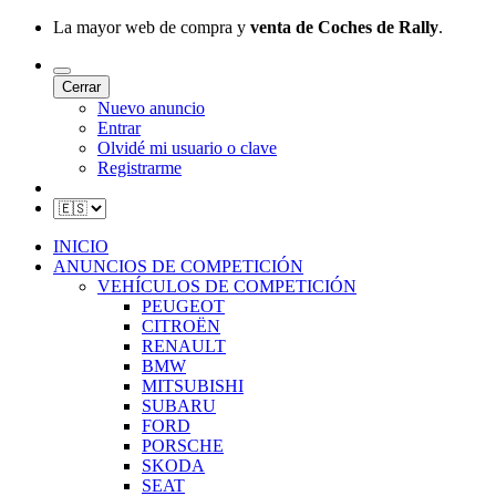
La mayor web de compra y
venta de Coches de Rally
.
Cerrar
Nuevo anuncio
Entrar
Olvidé mi usuario o clave
Registrarme
INICIO
ANUNCIOS DE COMPETICIÓN
VEHÍCULOS DE COMPETICIÓN
PEUGEOT
CITROËN
RENAULT
BMW
MITSUBISHI
SUBARU
FORD
PORSCHE
SKODA
SEAT