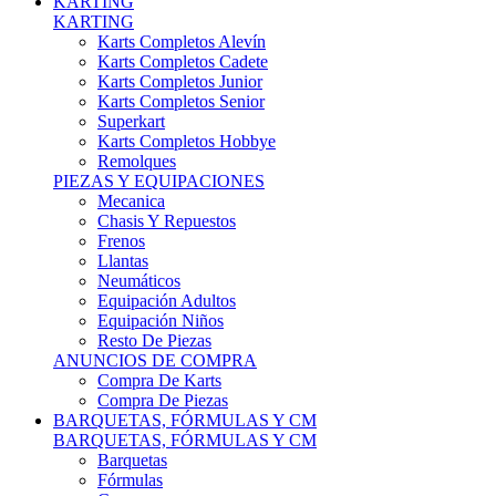
Karts Completos Alevín
Karts Completos Cadete
Karts Completos Junior
Karts Completos Senior
Superkart
Karts Completos Hobbye
Remolques
PIEZAS Y EQUIPACIONES
Mecanica
Chasis Y Repuestos
Frenos
Llantas
Neumáticos
Equipación Adultos
Equipación Niños
Resto De Piezas
ANUNCIOS DE COMPRA
Compra De Karts
Compra De Piezas
BARQUETAS, FÓRMULAS Y CM
BARQUETAS, FÓRMULAS Y CM
Barquetas
Fórmulas
Cm
Prototipos