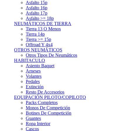
Asfalto 15p
Asfalto 16p
Asfalto 17p
Asfalto >= 18p
NEUMÁTICOS DE TIERRA
Tierra 13 O Menos
Tierra 14p
Tierra >= 15p
Offroad Y 4x4
OTROS NEUMÁTICOS
Otros Tipos De Neumáticos
HABITACULO
Asiento Baquet
Arneses
Volantes
Pedales
Extinción
Resto De Accesorios
EQUIPACIÓN PILOTO/COPILOTO
Packs Completos
Monos De Competición
Botines De Competición
Guantes
Ropa Interior
Cascos