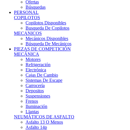
Ofertas
Búsquedas
PERSONAL
COPILOTOS
Copilotos Disponibles
Busqueda De Copilotos
MECANICOS
Mecánicos Disponibles
Búsqueda De Mecánicos
PIEZAS DE COMPETICIÓN
MECÁNICA
Motores
Refrigeración
Electrónica
Cajas De Cambio
Sistemas De Escape
Carrocería
Depositos
Suspensiones
Frenos
Iluminación
Llantas
NEUMÁTICOS DE ASFALTO
Asfalto 13 O Menos
Asfalto 14p