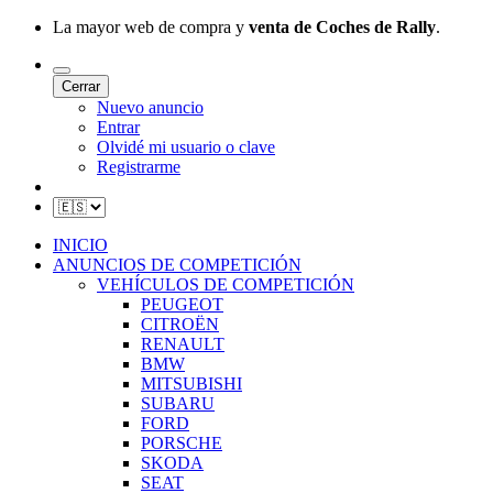
La mayor web de compra y
venta de Coches de Rally
.
Cerrar
Nuevo anuncio
Entrar
Olvidé mi usuario o clave
Registrarme
INICIO
ANUNCIOS DE COMPETICIÓN
VEHÍCULOS DE COMPETICIÓN
PEUGEOT
CITROËN
RENAULT
BMW
MITSUBISHI
SUBARU
FORD
PORSCHE
SKODA
SEAT