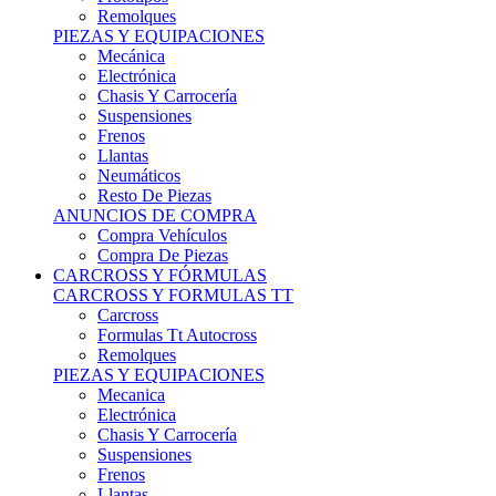
Remolques
PIEZAS Y EQUIPACIONES
Mecánica
Electrónica
Chasis Y Carrocería
Suspensiones
Frenos
Llantas
Neumáticos
Resto De Piezas
ANUNCIOS DE COMPRA
Compra Vehículos
Compra De Piezas
CARCROSS Y FÓRMULAS
CARCROSS Y FORMULAS TT
Carcross
Formulas Tt Autocross
Remolques
PIEZAS Y EQUIPACIONES
Mecanica
Electrónica
Chasis Y Carrocería
Suspensiones
Frenos
Llantas