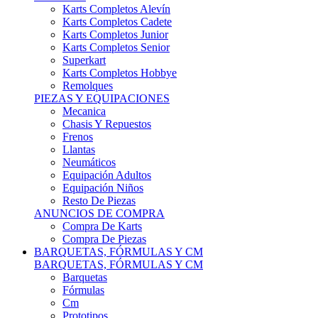
Karts Completos Alevín
Karts Completos Cadete
Karts Completos Junior
Karts Completos Senior
Superkart
Karts Completos Hobbye
Remolques
PIEZAS Y EQUIPACIONES
Mecanica
Chasis Y Repuestos
Frenos
Llantas
Neumáticos
Equipación Adultos
Equipación Niños
Resto De Piezas
ANUNCIOS DE COMPRA
Compra De Karts
Compra De Piezas
BARQUETAS, FÓRMULAS Y CM
BARQUETAS, FÓRMULAS Y CM
Barquetas
Fórmulas
Cm
Prototipos