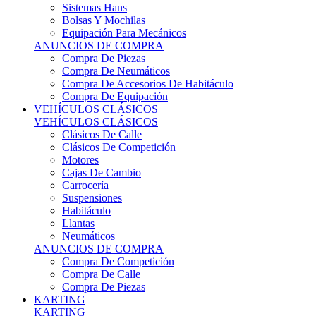
Sistemas Hans
Bolsas Y Mochilas
Equipación Para Mecánicos
ANUNCIOS DE COMPRA
Compra De Piezas
Compra De Neumáticos
Compra De Accesorios De Habitáculo
Compra De Equipación
VEHÍCULOS CLÁSICOS
VEHÍCULOS CLÁSICOS
Clásicos De Calle
Clásicos De Competición
Motores
Cajas De Cambio
Carrocería
Suspensiones
Habitáculo
Llantas
Neumáticos
ANUNCIOS DE COMPRA
Compra De Competición
Compra De Calle
Compra De Piezas
KARTING
KARTING