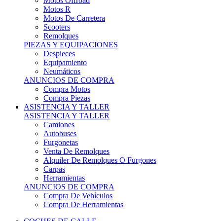
Motos Offroad
Motos R
Motos De Carretera
Scooters
Remolques
PIEZAS Y EQUIPACIONES
Despieces
Equipamiento
Neumáticos
ANUNCIOS DE COMPRA
Compra Motos
Compra Piezas
ASISTENCIA Y TALLER
ASISTENCIA Y TALLER
Camiones
Autobuses
Furgonetas
Venta De Remolques
Alquiler De Remolques O Furgones
Carpas
Herramientas
ANUNCIOS DE COMPRA
Compra De Vehículos
Compra De Herramientas