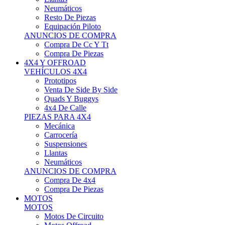
Neumáticos
Resto De Piezas
Equipación Piloto
ANUNCIOS DE COMPRA
Compra De Cc Y Tt
Compra De Piezas
4X4 Y OFFROAD
VEHÍCULOS 4X4
Prototipos
Venta De Side By Side
Quads Y Buggys
4x4 De Calle
PIEZAS PARA 4X4
Mecánica
Carrocería
Suspensiones
Llantas
Neumáticos
ANUNCIOS DE COMPRA
Compra De 4x4
Compra De Piezas
MOTOS
MOTOS
Motos De Circuito