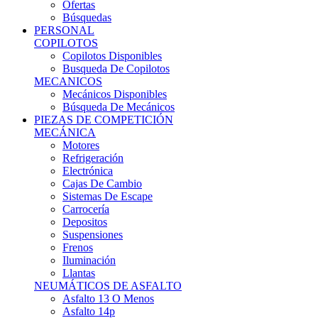
Ofertas
Búsquedas
PERSONAL
COPILOTOS
Copilotos Disponibles
Busqueda De Copilotos
MECANICOS
Mecánicos Disponibles
Búsqueda De Mecánicos
PIEZAS DE COMPETICIÓN
MECÁNICA
Motores
Refrigeración
Electrónica
Cajas De Cambio
Sistemas De Escape
Carrocería
Depositos
Suspensiones
Frenos
Iluminación
Llantas
NEUMÁTICOS DE ASFALTO
Asfalto 13 O Menos
Asfalto 14p