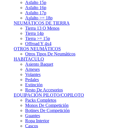
Asfalto 15p
Asfalto 16p
Asfalto 17p
Asfalto >= 18p
NEUMÁTICOS DE TIERRA
Tierra 13 O Menos
Tierra 14p
Tierra >= 15p
Offroad Y 4x4
OTROS NEUMÁTICOS
Otros Tipos De Neumáticos
HABITACULO
Asiento Baquet
Arneses
Volantes
Pedales
Extinción
Resto De Accesorios
EQUIPACIÓN PILOTO/COPILOTO
Packs Completos
Monos De Competición
Botines De Competición
Guantes
Ropa Interior
Cascos