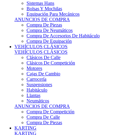
Sistemas Hans
Bolsas Y Mochilas
Equipación Para Mecánicos
ANUNCIOS DE COMPRA
Compra De Piezas
Compra De Neumáticos
Compra De Accesorios De Habitáculo
Compra De Equipación
VEHÍCULOS CLÁSICOS
VEHÍCULOS CLÁSICOS
Clásicos De Calle
Clásicos De Competición
Motores
Cajas De Cambio
Carrocería
Suspensiones
Habitáculo
Llantas
Neumáticos
ANUNCIOS DE COMPRA
Compra De Competición
Compra De Calle
Compra De Piezas
KARTING
KARTING