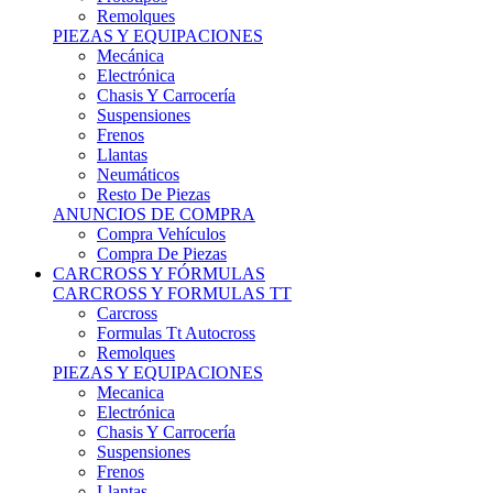
Remolques
PIEZAS Y EQUIPACIONES
Mecánica
Electrónica
Chasis Y Carrocería
Suspensiones
Frenos
Llantas
Neumáticos
Resto De Piezas
ANUNCIOS DE COMPRA
Compra Vehículos
Compra De Piezas
CARCROSS Y FÓRMULAS
CARCROSS Y FORMULAS TT
Carcross
Formulas Tt Autocross
Remolques
PIEZAS Y EQUIPACIONES
Mecanica
Electrónica
Chasis Y Carrocería
Suspensiones
Frenos
Llantas