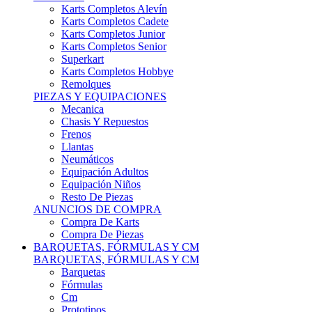
Karts Completos Alevín
Karts Completos Cadete
Karts Completos Junior
Karts Completos Senior
Superkart
Karts Completos Hobbye
Remolques
PIEZAS Y EQUIPACIONES
Mecanica
Chasis Y Repuestos
Frenos
Llantas
Neumáticos
Equipación Adultos
Equipación Niños
Resto De Piezas
ANUNCIOS DE COMPRA
Compra De Karts
Compra De Piezas
BARQUETAS, FÓRMULAS Y CM
BARQUETAS, FÓRMULAS Y CM
Barquetas
Fórmulas
Cm
Prototipos