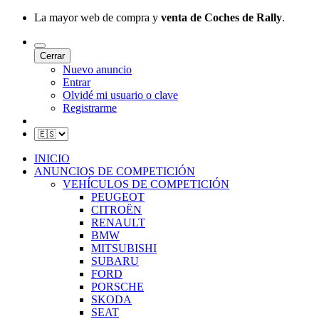
La mayor web de compra y
venta de Coches de Rally
.
Cerrar
Nuevo anuncio
Entrar
Olvidé mi usuario o clave
Registrarme
INICIO
ANUNCIOS DE COMPETICIÓN
VEHÍCULOS DE COMPETICIÓN
PEUGEOT
CITROËN
RENAULT
BMW
MITSUBISHI
SUBARU
FORD
PORSCHE
SKODA
SEAT