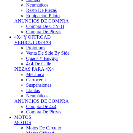
Neumáticos
Resto De Piezas
Equipación Piloto
ANUNCIOS DE COMPRA
Compra De Cc Y Tt
Compra De Piezas
4X4 Y OFFROAD
VEHÍCULOS 4X4
Prototipos
Venta De Side By Side
Quads Y Buggys
4x4 De Calle
PIEZAS PARA 4X4
Mecánica
Carrocería
Suspensiones
Llantas
Neumáticos
ANUNCIOS DE COMPRA
Compra De 4x4
Compra De Piezas
MOTOS
MOTOS
Motos De Circuito