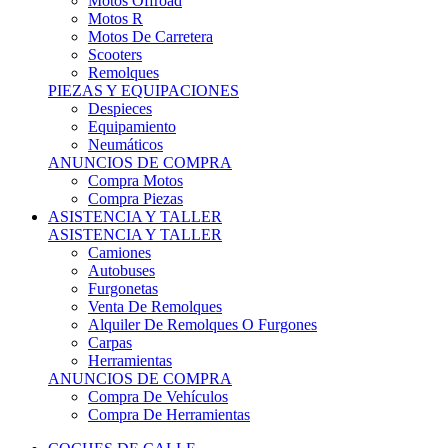
Motos Offroad
Motos R
Motos De Carretera
Scooters
Remolques
PIEZAS Y EQUIPACIONES
Despieces
Equipamiento
Neumáticos
ANUNCIOS DE COMPRA
Compra Motos
Compra Piezas
ASISTENCIA Y TALLER
ASISTENCIA Y TALLER
Camiones
Autobuses
Furgonetas
Venta De Remolques
Alquiler De Remolques O Furgones
Carpas
Herramientas
ANUNCIOS DE COMPRA
Compra De Vehículos
Compra De Herramientas