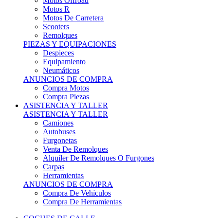
Motos Offroad
Motos R
Motos De Carretera
Scooters
Remolques
PIEZAS Y EQUIPACIONES
Despieces
Equipamiento
Neumáticos
ANUNCIOS DE COMPRA
Compra Motos
Compra Piezas
ASISTENCIA Y TALLER
ASISTENCIA Y TALLER
Camiones
Autobuses
Furgonetas
Venta De Remolques
Alquiler De Remolques O Furgones
Carpas
Herramientas
ANUNCIOS DE COMPRA
Compra De Vehículos
Compra De Herramientas