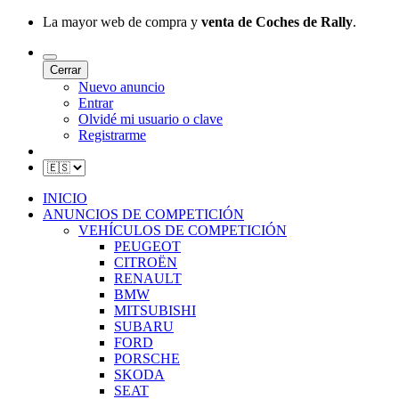
La mayor web de compra y
venta de Coches de Rally
.
Cerrar
Nuevo anuncio
Entrar
Olvidé mi usuario o clave
Registrarme
INICIO
ANUNCIOS DE COMPETICIÓN
VEHÍCULOS DE COMPETICIÓN
PEUGEOT
CITROËN
RENAULT
BMW
MITSUBISHI
SUBARU
FORD
PORSCHE
SKODA
SEAT