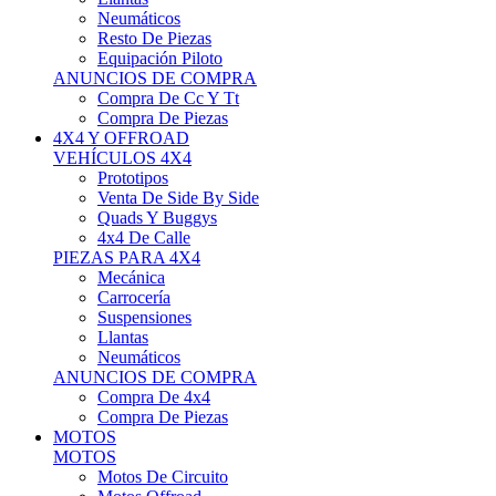
Neumáticos
Resto De Piezas
Equipación Piloto
ANUNCIOS DE COMPRA
Compra De Cc Y Tt
Compra De Piezas
4X4 Y OFFROAD
VEHÍCULOS 4X4
Prototipos
Venta De Side By Side
Quads Y Buggys
4x4 De Calle
PIEZAS PARA 4X4
Mecánica
Carrocería
Suspensiones
Llantas
Neumáticos
ANUNCIOS DE COMPRA
Compra De 4x4
Compra De Piezas
MOTOS
MOTOS
Motos De Circuito