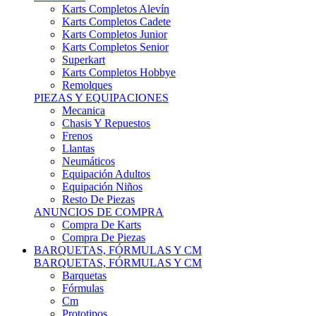
Karts Completos Alevín
Karts Completos Cadete
Karts Completos Junior
Karts Completos Senior
Superkart
Karts Completos Hobbye
Remolques
PIEZAS Y EQUIPACIONES
Mecanica
Chasis Y Repuestos
Frenos
Llantas
Neumáticos
Equipación Adultos
Equipación Niños
Resto De Piezas
ANUNCIOS DE COMPRA
Compra De Karts
Compra De Piezas
BARQUETAS, FÓRMULAS Y CM
BARQUETAS, FÓRMULAS Y CM
Barquetas
Fórmulas
Cm
Prototipos