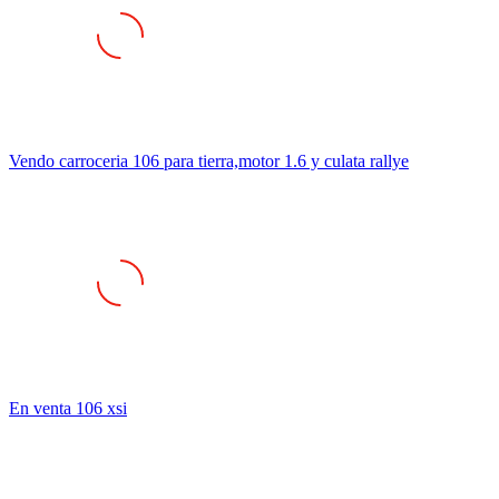
Vendo carroceria 106 para tierra,motor 1.6 y culata rallye
En venta 106 xsi