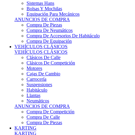
Sistemas Hans
Bolsas Y Mochilas
Equipación Para Mecánicos
ANUNCIOS DE COMPRA
Compra De Piezas
Compra De Neumáticos
Compra De Accesorios De Habitáculo
Compra De Equipación
VEHÍCULOS CLÁSICOS
VEHÍCULOS CLÁSICOS
Clásicos De Calle
Clásicos De Competición
Motores
Cajas De Cambio
Carrocería
Suspensiones
Habitáculo
Llantas
Neumáticos
ANUNCIOS DE COMPRA
Compra De Competición
Compra De Calle
Compra De Piezas
KARTING
KARTING