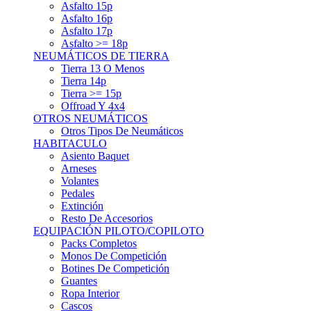
Asfalto 15p
Asfalto 16p
Asfalto 17p
Asfalto >= 18p
NEUMÁTICOS DE TIERRA
Tierra 13 O Menos
Tierra 14p
Tierra >= 15p
Offroad Y 4x4
OTROS NEUMÁTICOS
Otros Tipos De Neumáticos
HABITACULO
Asiento Baquet
Arneses
Volantes
Pedales
Extinción
Resto De Accesorios
EQUIPACIÓN PILOTO/COPILOTO
Packs Completos
Monos De Competición
Botines De Competición
Guantes
Ropa Interior
Cascos