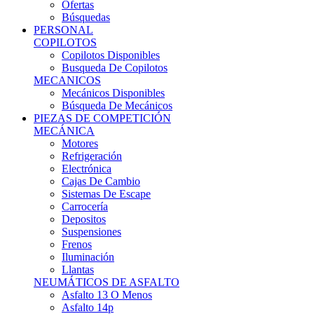
Ofertas
Búsquedas
PERSONAL
COPILOTOS
Copilotos Disponibles
Busqueda De Copilotos
MECANICOS
Mecánicos Disponibles
Búsqueda De Mecánicos
PIEZAS DE COMPETICIÓN
MECÁNICA
Motores
Refrigeración
Electrónica
Cajas De Cambio
Sistemas De Escape
Carrocería
Depositos
Suspensiones
Frenos
Iluminación
Llantas
NEUMÁTICOS DE ASFALTO
Asfalto 13 O Menos
Asfalto 14p