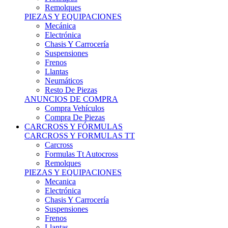
Remolques
PIEZAS Y EQUIPACIONES
Mecánica
Electrónica
Chasis Y Carrocería
Suspensiones
Frenos
Llantas
Neumáticos
Resto De Piezas
ANUNCIOS DE COMPRA
Compra Vehículos
Compra De Piezas
CARCROSS Y FÓRMULAS
CARCROSS Y FORMULAS TT
Carcross
Formulas Tt Autocross
Remolques
PIEZAS Y EQUIPACIONES
Mecanica
Electrónica
Chasis Y Carrocería
Suspensiones
Frenos
Llantas