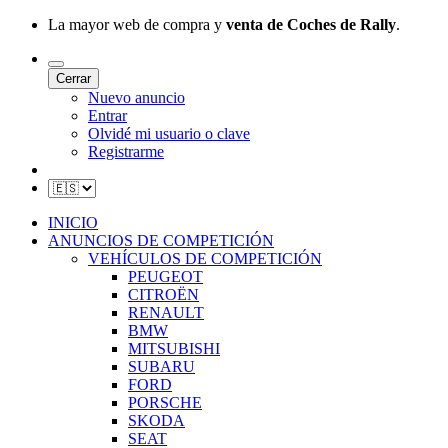
La mayor web de compra y
venta de Coches de Rally
.
Cerrar
Nuevo anuncio
Entrar
Olvidé mi usuario o clave
Registrarme
INICIO
ANUNCIOS DE COMPETICIÓN
VEHÍCULOS DE COMPETICIÓN
PEUGEOT
CITROËN
RENAULT
BMW
MITSUBISHI
SUBARU
FORD
PORSCHE
SKODA
SEAT