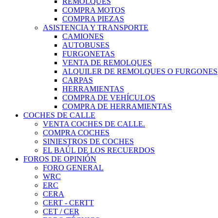
REMOLQUES
COMPRA MOTOS
COMPRA PIEZAS
ASISTENCIA Y TRANSPORTE
CAMIONES
AUTOBUSES
FURGONETAS
VENTA DE REMOLQUES
ALQUILER DE REMOLQUES O FURGONES
CARPAS
HERRAMIENTAS
COMPRA DE VEHÍCULOS
COMPRA DE HERRAMIENTAS
COCHES DE CALLE
VENTA COCHES DE CALLE.
COMPRA COCHES
SINIESTROS DE COCHES
EL BAÚL DE LOS RECUERDOS
FOROS DE OPINIÓN
FORO GENERAL
WRC
ERC
CERA
CERT - CERTT
CET / CER