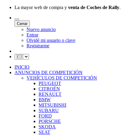
La mayor web de compra y
venta de Coches de Rally
.
Cerrar
Nuevo anuncio
Entrar
Olvidé mi usuario o clave
Registrarme
INICIO
ANUNCIOS DE COMPETICIÓN
VEHÍCULOS DE COMPETICIÓN
PEUGEOT
CITROËN
RENAULT
BMW
MITSUBISHI
SUBARU
FORD
PORSCHE
SKODA
SEAT