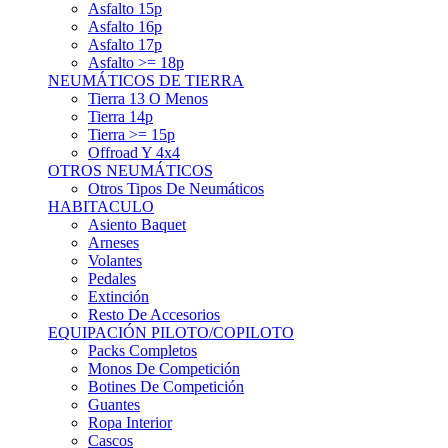
Asfalto 15p
Asfalto 16p
Asfalto 17p
Asfalto >= 18p
NEUMÁTICOS DE TIERRA
Tierra 13 O Menos
Tierra 14p
Tierra >= 15p
Offroad Y 4x4
OTROS NEUMÁTICOS
Otros Tipos De Neumáticos
HABITACULO
Asiento Baquet
Arneses
Volantes
Pedales
Extinción
Resto De Accesorios
EQUIPACIÓN PILOTO/COPILOTO
Packs Completos
Monos De Competición
Botines De Competición
Guantes
Ropa Interior
Cascos