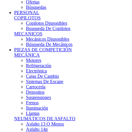
Ofertas
Búsquedas
PERSONAL
COPILOTOS
Copilotos Disponibles
Busqueda De Copilotos
MECANICOS
Mecánicos Disponibles
Búsqueda De Mecánicos
PIEZAS DE COMPETICIÓN
MECÁNICA
Motores
Refrigeración
Electrónica
Cajas De Cambio
Sistemas De Escape
Carrocería
Depositos
Suspensiones
Frenos
Iluminación
Llantas
NEUMÁTICOS DE ASFALTO
Asfalto 13 O Menos
Asfalto 14p