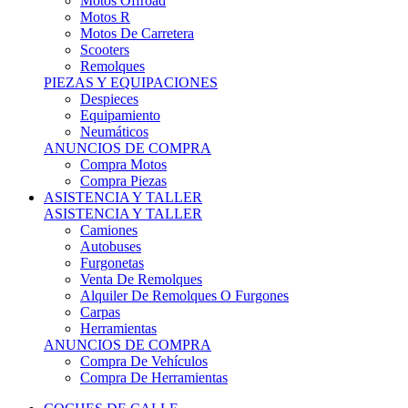
Motos Offroad
Motos R
Motos De Carretera
Scooters
Remolques
PIEZAS Y EQUIPACIONES
Despieces
Equipamiento
Neumáticos
ANUNCIOS DE COMPRA
Compra Motos
Compra Piezas
ASISTENCIA Y TALLER
ASISTENCIA Y TALLER
Camiones
Autobuses
Furgonetas
Venta De Remolques
Alquiler De Remolques O Furgones
Carpas
Herramientas
ANUNCIOS DE COMPRA
Compra De Vehículos
Compra De Herramientas