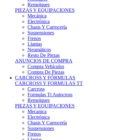
Remolques
PIEZAS Y EQUIPACIONES
Mecánica
Electrónica
Chasis Y Carrocería
Suspensiones
Frenos
Llantas
Neumáticos
Resto De Piezas
ANUNCIOS DE COMPRA
Compra Vehículos
Compra De Piezas
CARCROSS Y FÓRMULAS
CARCROSS Y FORMULAS TT
Carcross
Formulas Tt Autocross
Remolques
PIEZAS Y EQUIPACIONES
Mecanica
Electrónica
Chasis Y Carrocería
Suspensiones
Frenos
Llantas