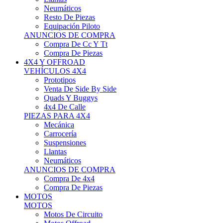
Neumáticos
Resto De Piezas
Equipación Piloto
ANUNCIOS DE COMPRA
Compra De Cc Y Tt
Compra De Piezas
4X4 Y OFFROAD
VEHÍCULOS 4X4
Prototipos
Venta De Side By Side
Quads Y Buggys
4x4 De Calle
PIEZAS PARA 4X4
Mecánica
Carrocería
Suspensiones
Llantas
Neumáticos
ANUNCIOS DE COMPRA
Compra De 4x4
Compra De Piezas
MOTOS
MOTOS
Motos De Circuito