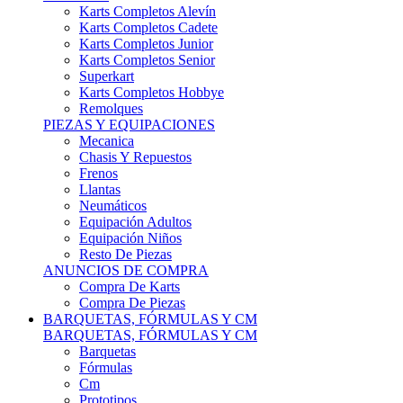
Karts Completos Alevín
Karts Completos Cadete
Karts Completos Junior
Karts Completos Senior
Superkart
Karts Completos Hobbye
Remolques
PIEZAS Y EQUIPACIONES
Mecanica
Chasis Y Repuestos
Frenos
Llantas
Neumáticos
Equipación Adultos
Equipación Niños
Resto De Piezas
ANUNCIOS DE COMPRA
Compra De Karts
Compra De Piezas
BARQUETAS, FÓRMULAS Y CM
BARQUETAS, FÓRMULAS Y CM
Barquetas
Fórmulas
Cm
Prototipos