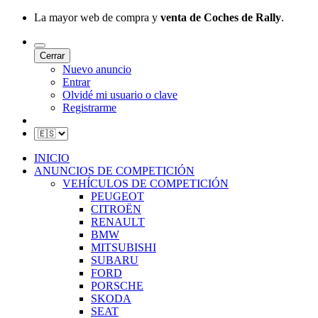
La mayor web de compra y
venta de Coches de Rally
.
Cerrar
Nuevo anuncio
Entrar
Olvidé mi usuario o clave
Registrarme
INICIO
ANUNCIOS DE COMPETICIÓN
VEHÍCULOS DE COMPETICIÓN
PEUGEOT
CITROËN
RENAULT
BMW
MITSUBISHI
SUBARU
FORD
PORSCHE
SKODA
SEAT