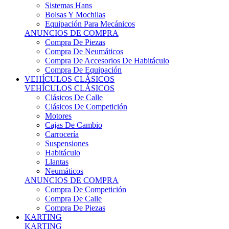
Sistemas Hans
Bolsas Y Mochilas
Equipación Para Mecánicos
ANUNCIOS DE COMPRA
Compra De Piezas
Compra De Neumáticos
Compra De Accesorios De Habitáculo
Compra De Equipación
VEHÍCULOS CLÁSICOS
VEHÍCULOS CLÁSICOS
Clásicos De Calle
Clásicos De Competición
Motores
Cajas De Cambio
Carrocería
Suspensiones
Habitáculo
Llantas
Neumáticos
ANUNCIOS DE COMPRA
Compra De Competición
Compra De Calle
Compra De Piezas
KARTING
KARTING