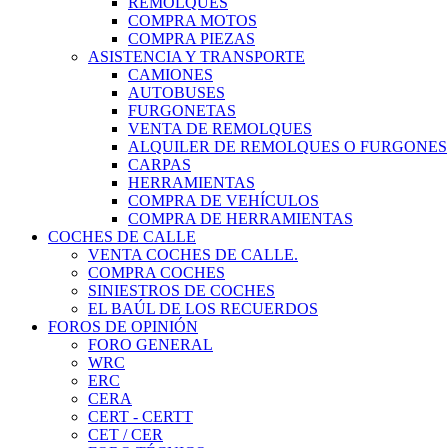
REMOLQUES
COMPRA MOTOS
COMPRA PIEZAS
ASISTENCIA Y TRANSPORTE
CAMIONES
AUTOBUSES
FURGONETAS
VENTA DE REMOLQUES
ALQUILER DE REMOLQUES O FURGONES
CARPAS
HERRAMIENTAS
COMPRA DE VEHÍCULOS
COMPRA DE HERRAMIENTAS
COCHES DE CALLE
VENTA COCHES DE CALLE.
COMPRA COCHES
SINIESTROS DE COCHES
EL BAÚL DE LOS RECUERDOS
FOROS DE OPINIÓN
FORO GENERAL
WRC
ERC
CERA
CERT - CERTT
CET / CER