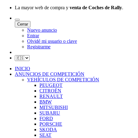
La mayor web de compra y
venta de Coches de Rally
.
Cerrar
Nuevo anuncio
Entrar
Olvidé mi usuario o clave
Registrarme
INICIO
ANUNCIOS DE COMPETICIÓN
VEHÍCULOS DE COMPETICIÓN
PEUGEOT
CITROËN
RENAULT
BMW
MITSUBISHI
SUBARU
FORD
PORSCHE
SKODA
SEAT