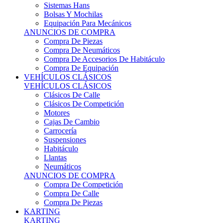
Sistemas Hans
Bolsas Y Mochilas
Equipación Para Mecánicos
ANUNCIOS DE COMPRA
Compra De Piezas
Compra De Neumáticos
Compra De Accesorios De Habitáculo
Compra De Equipación
VEHÍCULOS CLÁSICOS
VEHÍCULOS CLÁSICOS
Clásicos De Calle
Clásicos De Competición
Motores
Cajas De Cambio
Carrocería
Suspensiones
Habitáculo
Llantas
Neumáticos
ANUNCIOS DE COMPRA
Compra De Competición
Compra De Calle
Compra De Piezas
KARTING
KARTING