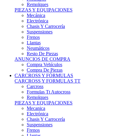
Remolques
PIEZAS Y EQUIPACIONES
Mecánica
Electrónica
Chasis Y Carrocería
Suspensiones
Frenos
Llantas
Neumáticos
Resto De Piezas
ANUNCIOS DE COMPRA
Compra Vehículos
Compra De Piezas
CARCROSS Y FÓRMULAS
CARCROSS Y FORMULAS TT
Carcross
Formulas Tt Autocross
Remolques
PIEZAS Y EQUIPACIONES
Mecanica
Electrónica
Chasis Y Carrocería
Suspensiones
Frenos
Llantas