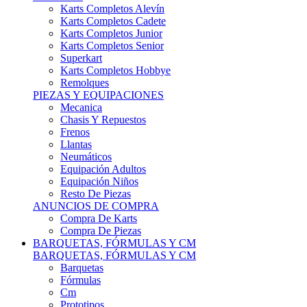
Karts Completos Alevín
Karts Completos Cadete
Karts Completos Junior
Karts Completos Senior
Superkart
Karts Completos Hobbye
Remolques
PIEZAS Y EQUIPACIONES
Mecanica
Chasis Y Repuestos
Frenos
Llantas
Neumáticos
Equipación Adultos
Equipación Niños
Resto De Piezas
ANUNCIOS DE COMPRA
Compra De Karts
Compra De Piezas
BARQUETAS, FÓRMULAS Y CM
BARQUETAS, FÓRMULAS Y CM
Barquetas
Fórmulas
Cm
Prototipos