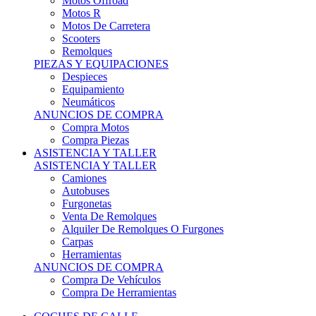
Motos Offroad
Motos R
Motos De Carretera
Scooters
Remolques
PIEZAS Y EQUIPACIONES
Despieces
Equipamiento
Neumáticos
ANUNCIOS DE COMPRA
Compra Motos
Compra Piezas
ASISTENCIA Y TALLER
ASISTENCIA Y TALLER
Camiones
Autobuses
Furgonetas
Venta De Remolques
Alquiler De Remolques O Furgones
Carpas
Herramientas
ANUNCIOS DE COMPRA
Compra De Vehículos
Compra De Herramientas