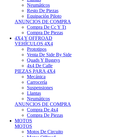
Neumáticos
Resto De Piezas
Equipación Piloto
ANUNCIOS DE COMPRA
Compra De Cc Y Tt
Compra De Piezas
4X4 Y OFFROAD
VEHÍCULOS 4X4
Prototipos
Venta De Side By Side
Quads Y Buggys
4x4 De Calle
PIEZAS PARA 4X4
Mecánica
Carrocería
Suspensiones
Llantas
Neumáticos
ANUNCIOS DE COMPRA
Compra De 4x4
Compra De Piezas
MOTOS
MOTOS
Motos De Circuito