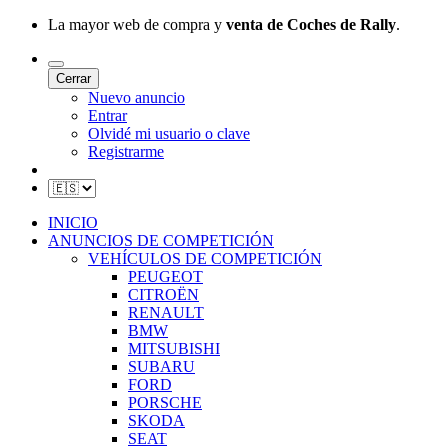
La mayor web de compra y
venta de Coches de Rally
.
Cerrar
Nuevo anuncio
Entrar
Olvidé mi usuario o clave
Registrarme
INICIO
ANUNCIOS DE COMPETICIÓN
VEHÍCULOS DE COMPETICIÓN
PEUGEOT
CITROËN
RENAULT
BMW
MITSUBISHI
SUBARU
FORD
PORSCHE
SKODA
SEAT