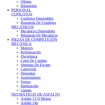
Ofertas
Búsquedas
PERSONAL
COPILOTOS
Copilotos Disponibles
Busqueda De Copilotos
MECANICOS
Mecánicos Disponibles
Búsqueda De Mecánicos
PIEZAS DE COMPETICIÓN
MECÁNICA
Motores
Refrigeración
Electrónica
Cajas De Cambio
Sistemas De Escape
Carrocería
Depositos
Suspensiones
Frenos
Iluminación
Llantas
NEUMÁTICOS DE ASFALTO
Asfalto 13 O Menos
Asfalto 14p