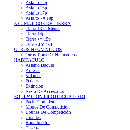
Asfalto 15p
Asfalto 16p
Asfalto 17p
Asfalto >= 18p
NEUMÁTICOS DE TIERRA
Tierra 13 O Menos
Tierra 14p
Tierra >= 15p
Offroad Y 4x4
OTROS NEUMÁTICOS
Otros Tipos De Neumáticos
HABITACULO
Asiento Baquet
Arneses
Volantes
Pedales
Extinción
Resto De Accesorios
EQUIPACIÓN PILOTO/COPILOTO
Packs Completos
Monos De Competición
Botines De Competición
Guantes
Ropa Interior
Cascos