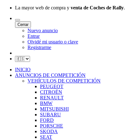
La mayor web de compra y
venta de Coches de Rally
.
Cerrar
Nuevo anuncio
Entrar
Olvidé mi usuario o clave
Registrarme
INICIO
ANUNCIOS DE COMPETICIÓN
VEHÍCULOS DE COMPETICIÓN
PEUGEOT
CITROËN
RENAULT
BMW
MITSUBISHI
SUBARU
FORD
PORSCHE
SKODA
SEAT