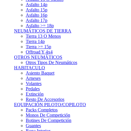
Asfalto 15p
Asfalto 16p
Asfalto 17p
Asfalto >= 18p
NEUMÁTICOS DE TIERRA
Tierra 13 O Menos
Tierra 14p
Tierra >= 15p
Offroad Y 4x4
OTROS NEUMÁTICOS
Otros Tipos De Neumáticos
HABITACULO
Asiento Baquet
Arneses
Volantes
Pedales
Extinción
Resto De Accesorios
EQUIPACIÓN PILOTO/COPILOTO
Packs Completos
Monos De Competición
Botines De Competición
Guantes
Ropa Interior
Cascos