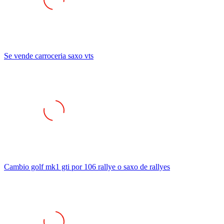
Se vende carroceria saxo vts
Cambio golf mk1 gti por 106 rallye o saxo de rallyes