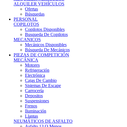
Ofertas
Búsquedas
PERSONAL
COPILOTOS
Copilotos Disponibles
Busqueda De Copilotos
MECANICOS
Mecánicos Disponibles
Búsqueda De Mecánicos
PIEZAS DE COMPETICIÓN
MECÁNICA
Motores
Refrigeración
Electrónica
Cajas De Cambio
Sistemas De Escape
Carrocería
Depositos
Suspensiones
Frenos
Iluminación
Llantas
NEUMÁTICOS DE ASFALTO
Asfalto 13 O Menos
Asfalto 14p