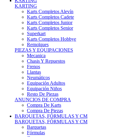
Karts Completos Alevín
Karts Completos Cadete
Karts Completos Junior
Karts Completos Senior
Superkart
Karts Completos Hobbye
Remolques
PIEZAS Y EQUIPACIONES
Mecanica
Chasis Y Repuestos
Frenos
Llantas
Neumáticos
Equipación Adultos
Equipación Niños
Resto De Piezas
ANUNCIOS DE COMPRA
Compra De Karts
Compra De Piezas
BARQUETAS, FÓRMULAS Y CM
BARQUETAS, FÓRMULAS Y CM
Barquetas
Fórmulas
Cm
Prototipos