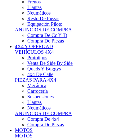
Neumáticos
Resto De Piezas
Equipación Piloto
ANUNCIOS DE COMPRA
Compra De Cc Y Tt
Compra De Piezas
4X4 Y OFFROAD
VEHÍCULOS 4X4
Prototipos
Venta De Side By Side
Quads Y Buggys
4x4 De Calle
PIEZAS PARA 4X4
Mecánica
Carrocería
Suspensiones
Llantas
Neumáticos
ANUNCIOS DE COMPRA
Compra De 4x4
Compra De Piezas
MOTOS
MOTOS
Motos De Circuito