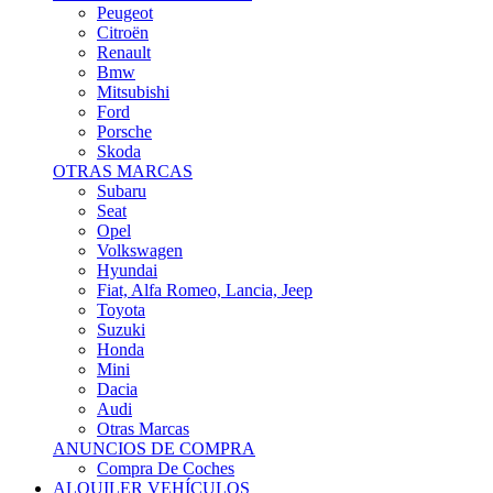
Citroën
Renault
Bmw
Mitsubishi
Ford
Porsche
Skoda
OTRAS MARCAS
Subaru
Seat
Opel
Volkswagen
Hyundai
Fiat, Alfa Romeo, Lancia, Jeep
Toyota
Suzuki
Honda
Mini
Dacia
Audi
Otras Marcas
ANUNCIOS DE COMPRA
Compra De Coches
ALQUILER VEHÍCULOS
ALQUILER VEHÍCULOS