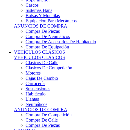
Sistemas Hans
Bolsas Y Mochilas
Equipación Para Mecánicos
ANUNCIOS DE COMPRA
Compra De Piezas
Compra De Neumáticos
Compra De Accesorios De Habitáculo
Compra De Equipación
VEHÍCULOS CLÁSICOS
VEHÍCULOS CLÁSICOS
Clásicos De Calle
Clásicos De Competición
Motores
Cajas De Cambio
Carrocería
Suspensiones
Habitáculo
Llantas
Neumáticos
ANUNCIOS DE COMPRA
Compra De Competición
Compra De Calle
Compra De Piezas
KARTING
KARTING