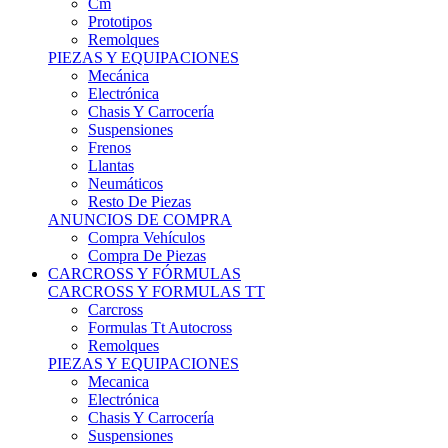
Remolques
PIEZAS Y EQUIPACIONES
Mecánica
Electrónica
Chasis Y Carrocería
Suspensiones
Frenos
Llantas
Neumáticos
Resto De Piezas
ANUNCIOS DE COMPRA
Compra Vehículos
Compra De Piezas
CARCROSS Y FÓRMULAS
CARCROSS Y FORMULAS TT
Carcross
Formulas Tt Autocross
Remolques
PIEZAS Y EQUIPACIONES
Mecanica
Electrónica
Chasis Y Carrocería
Suspensiones
Frenos
Llantas