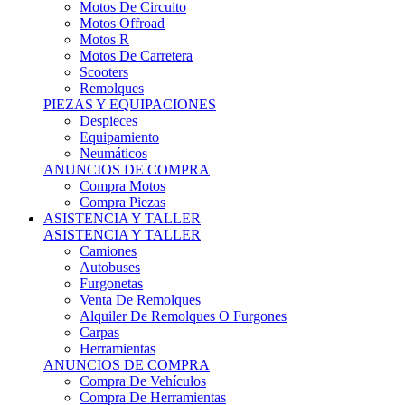
Motos Offroad
Motos R
Motos De Carretera
Scooters
Remolques
PIEZAS Y EQUIPACIONES
Despieces
Equipamiento
Neumáticos
ANUNCIOS DE COMPRA
Compra Motos
Compra Piezas
ASISTENCIA Y TALLER
ASISTENCIA Y TALLER
Camiones
Autobuses
Furgonetas
Venta De Remolques
Alquiler De Remolques O Furgones
Carpas
Herramientas
ANUNCIOS DE COMPRA
Compra De Vehículos
Compra De Herramientas