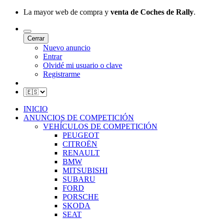
La mayor web de compra y
venta de Coches de Rally
.
Cerrar
Nuevo anuncio
Entrar
Olvidé mi usuario o clave
Registrarme
INICIO
ANUNCIOS DE COMPETICIÓN
VEHÍCULOS DE COMPETICIÓN
PEUGEOT
CITROËN
RENAULT
BMW
MITSUBISHI
SUBARU
FORD
PORSCHE
SKODA
SEAT