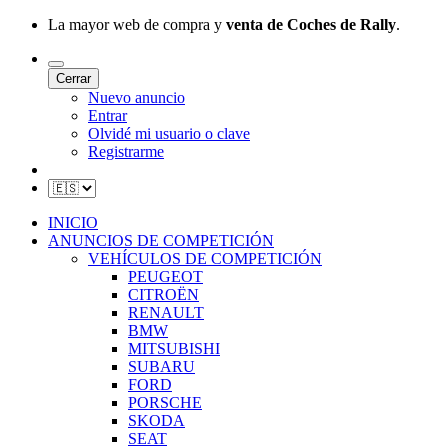
La mayor web de compra y
venta de Coches de Rally
.
Cerrar
Nuevo anuncio
Entrar
Olvidé mi usuario o clave
Registrarme
INICIO
ANUNCIOS DE COMPETICIÓN
VEHÍCULOS DE COMPETICIÓN
PEUGEOT
CITROËN
RENAULT
BMW
MITSUBISHI
SUBARU
FORD
PORSCHE
SKODA
SEAT