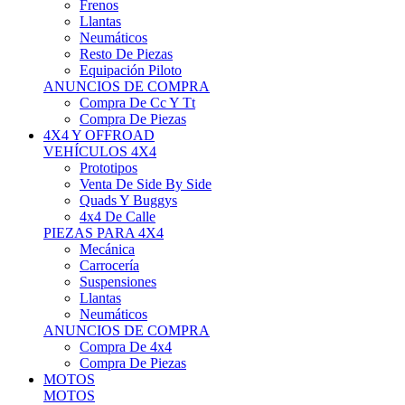
Neumáticos
Resto De Piezas
Equipación Piloto
ANUNCIOS DE COMPRA
Compra De Cc Y Tt
Compra De Piezas
4X4 Y OFFROAD
VEHÍCULOS 4X4
Prototipos
Venta De Side By Side
Quads Y Buggys
4x4 De Calle
PIEZAS PARA 4X4
Mecánica
Carrocería
Suspensiones
Llantas
Neumáticos
ANUNCIOS DE COMPRA
Compra De 4x4
Compra De Piezas
MOTOS
MOTOS
Motos De Circuito