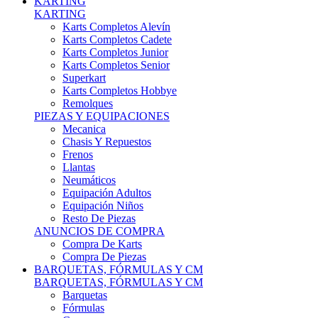
Karts Completos Alevín
Karts Completos Cadete
Karts Completos Junior
Karts Completos Senior
Superkart
Karts Completos Hobbye
Remolques
PIEZAS Y EQUIPACIONES
Mecanica
Chasis Y Repuestos
Frenos
Llantas
Neumáticos
Equipación Adultos
Equipación Niños
Resto De Piezas
ANUNCIOS DE COMPRA
Compra De Karts
Compra De Piezas
BARQUETAS, FÓRMULAS Y CM
BARQUETAS, FÓRMULAS Y CM
Barquetas
Fórmulas
Cm
Prototipos