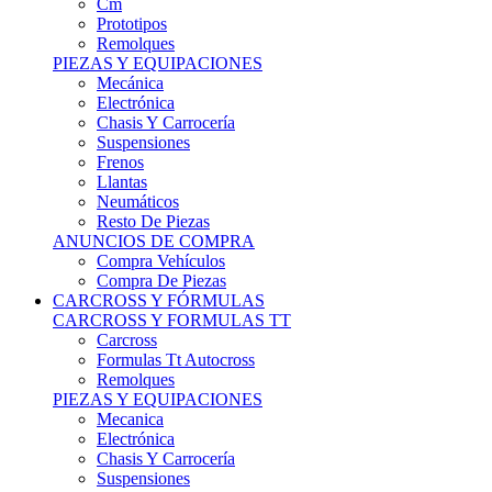
Remolques
PIEZAS Y EQUIPACIONES
Mecánica
Electrónica
Chasis Y Carrocería
Suspensiones
Frenos
Llantas
Neumáticos
Resto De Piezas
ANUNCIOS DE COMPRA
Compra Vehículos
Compra De Piezas
CARCROSS Y FÓRMULAS
CARCROSS Y FORMULAS TT
Carcross
Formulas Tt Autocross
Remolques
PIEZAS Y EQUIPACIONES
Mecanica
Electrónica
Chasis Y Carrocería
Suspensiones
Frenos
Llantas