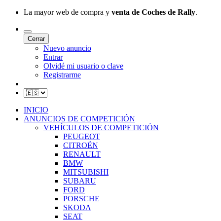
La mayor web de compra y
venta de Coches de Rally
.
Cerrar
Nuevo anuncio
Entrar
Olvidé mi usuario o clave
Registrarme
INICIO
ANUNCIOS DE COMPETICIÓN
VEHÍCULOS DE COMPETICIÓN
PEUGEOT
CITROËN
RENAULT
BMW
MITSUBISHI
SUBARU
FORD
PORSCHE
SKODA
SEAT