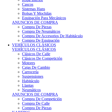
Sistemas Hans
Bolsas Y Mochilas
Equipación Para Mecánicos
ANUNCIOS DE COMPRA
Compra De Piezas
Compra De Neumáticos
Compra De Accesorios De Habitáculo
Compra De Equipación
VEHÍCULOS CLÁSICOS
VEHÍCULOS CLÁSICOS
Clásicos De Calle
Clásicos De Competición
Motores
Cajas De Cambio
Carrocería
Suspensiones
Habitáculo
Llantas
Neumáticos
ANUNCIOS DE COMPRA
Compra De Competición
Compra De Calle
Compra De Piezas
KARTING
KARTING