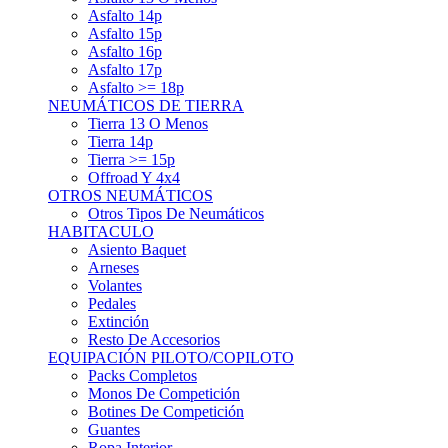
Asfalto 15p
Asfalto 16p
Asfalto 17p
Asfalto >= 18p
NEUMÁTICOS DE TIERRA
Tierra 13 O Menos
Tierra 14p
Tierra >= 15p
Offroad Y 4x4
OTROS NEUMÁTICOS
Otros Tipos De Neumáticos
HABITACULO
Asiento Baquet
Arneses
Volantes
Pedales
Extinción
Resto De Accesorios
EQUIPACIÓN PILOTO/COPILOTO
Packs Completos
Monos De Competición
Botines De Competición
Guantes
Ropa Interior
Cascos