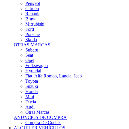
Citroën
Renault
Bmw
Mitsubishi
Ford
Porsche
Skoda
OTRAS MARCAS
Subaru
Seat
Opel
Volkswagen
Hyundai
Fiat, Alfa Romeo, Lancia, Jeep
Toyota
Suzuki
Honda
Mini
Dacia
Audi
Otras Marcas
ANUNCIOS DE COMPRA
Compra De Coches
ALQUILER VEHÍCULOS
ALQUILER VEHÍCULOS