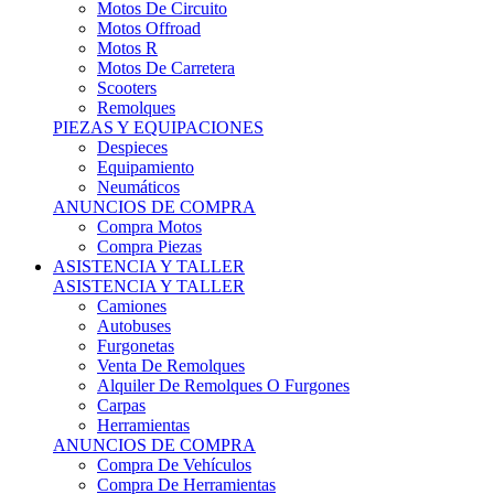
Motos Offroad
Motos R
Motos De Carretera
Scooters
Remolques
PIEZAS Y EQUIPACIONES
Despieces
Equipamiento
Neumáticos
ANUNCIOS DE COMPRA
Compra Motos
Compra Piezas
ASISTENCIA Y TALLER
ASISTENCIA Y TALLER
Camiones
Autobuses
Furgonetas
Venta De Remolques
Alquiler De Remolques O Furgones
Carpas
Herramientas
ANUNCIOS DE COMPRA
Compra De Vehículos
Compra De Herramientas