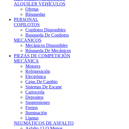
Ofertas
Búsquedas
PERSONAL
COPILOTOS
Copilotos Disponibles
Busqueda De Copilotos
MECANICOS
Mecánicos Disponibles
Búsqueda De Mecánicos
PIEZAS DE COMPETICIÓN
MECÁNICA
Motores
Refrigeración
Electrónica
Cajas De Cambio
Sistemas De Escape
Carrocería
Depositos
Suspensiones
Frenos
Iluminación
Llantas
NEUMÁTICOS DE ASFALTO
Asfalto 13 O Menos
Asfalto 14p