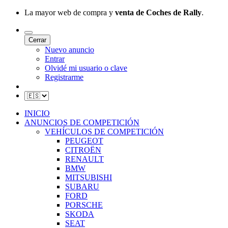
La mayor web de compra y
venta de Coches de Rally
.
Cerrar
Nuevo anuncio
Entrar
Olvidé mi usuario o clave
Registrarme
INICIO
ANUNCIOS DE COMPETICIÓN
VEHÍCULOS DE COMPETICIÓN
PEUGEOT
CITROËN
RENAULT
BMW
MITSUBISHI
SUBARU
FORD
PORSCHE
SKODA
SEAT