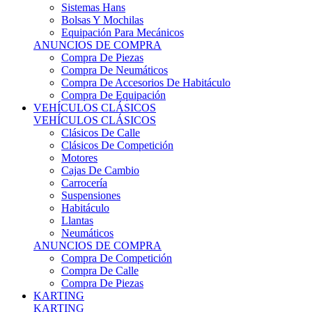
Sistemas Hans
Bolsas Y Mochilas
Equipación Para Mecánicos
ANUNCIOS DE COMPRA
Compra De Piezas
Compra De Neumáticos
Compra De Accesorios De Habitáculo
Compra De Equipación
VEHÍCULOS CLÁSICOS
VEHÍCULOS CLÁSICOS
Clásicos De Calle
Clásicos De Competición
Motores
Cajas De Cambio
Carrocería
Suspensiones
Habitáculo
Llantas
Neumáticos
ANUNCIOS DE COMPRA
Compra De Competición
Compra De Calle
Compra De Piezas
KARTING
KARTING