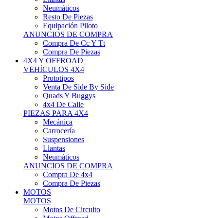
Neumáticos
Resto De Piezas
Equipación Piloto
ANUNCIOS DE COMPRA
Compra De Cc Y Tt
Compra De Piezas
4X4 Y OFFROAD
VEHÍCULOS 4X4
Prototipos
Venta De Side By Side
Quads Y Buggys
4x4 De Calle
PIEZAS PARA 4X4
Mecánica
Carrocería
Suspensiones
Llantas
Neumáticos
ANUNCIOS DE COMPRA
Compra De 4x4
Compra De Piezas
MOTOS
MOTOS
Motos De Circuito