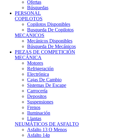
Ofertas
Búsquedas
PERSONAL
COPILOTOS
Copilotos Disponibles
Busqueda De Copilotos
MECANICOS
Mecánicos Disponibles
Búsqueda De Mecánicos
PIEZAS DE COMPETICIÓN
MECÁNICA
Motores
Refrigeración
Electrónica
Cajas De Cambio
Sistemas De Escape
Carrocería
Depositos
Suspensiones
Frenos
Iluminación
Llantas
NEUMÁTICOS DE ASFALTO
Asfalto 13 O Menos
Asfalto 14p