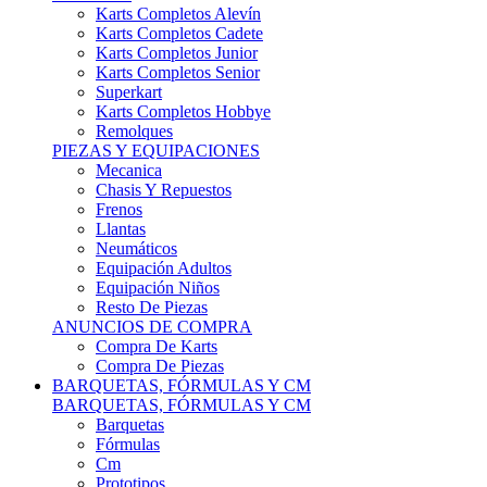
Karts Completos Alevín
Karts Completos Cadete
Karts Completos Junior
Karts Completos Senior
Superkart
Karts Completos Hobbye
Remolques
PIEZAS Y EQUIPACIONES
Mecanica
Chasis Y Repuestos
Frenos
Llantas
Neumáticos
Equipación Adultos
Equipación Niños
Resto De Piezas
ANUNCIOS DE COMPRA
Compra De Karts
Compra De Piezas
BARQUETAS, FÓRMULAS Y CM
BARQUETAS, FÓRMULAS Y CM
Barquetas
Fórmulas
Cm
Prototipos