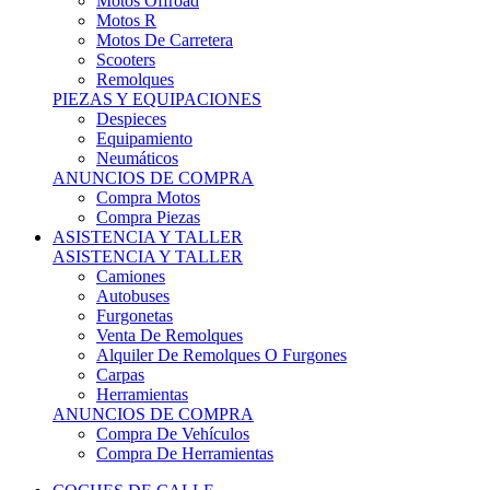
Motos Offroad
Motos R
Motos De Carretera
Scooters
Remolques
PIEZAS Y EQUIPACIONES
Despieces
Equipamiento
Neumáticos
ANUNCIOS DE COMPRA
Compra Motos
Compra Piezas
ASISTENCIA Y TALLER
ASISTENCIA Y TALLER
Camiones
Autobuses
Furgonetas
Venta De Remolques
Alquiler De Remolques O Furgones
Carpas
Herramientas
ANUNCIOS DE COMPRA
Compra De Vehículos
Compra De Herramientas