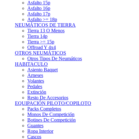
Asfalto 15p
Asfalto 16p
Asfalto 17p
Asfalto >= 18p
NEUMÁTICOS DE TIERRA
Tierra 13 O Menos
Tierra 14p
Tierra >= 15p
Offroad Y 4x4
OTROS NEUMÁTICOS
Otros Tipos De Neumáticos
HABITACULO
Asiento Baquet
Arneses
Volantes
Pedales
Extinción
Resto De Accesorios
EQUIPACIÓN PILOTO/COPILOTO
Packs Completos
Monos De Competición
Botines De Competición
Guantes
Ropa Interior
Cascos