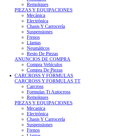
Remolques
PIEZAS Y EQUIPACIONES
Mecánica
Electrónica
Chasis Y Carrocería
Suspensiones
Frenos
Llantas
Neumáticos
Resto De Piezas
ANUNCIOS DE COMPRA
Compra Vehículos
Compra De Piezas
CARCROSS Y FÓRMULAS
CARCROSS Y FORMULAS TT
Carcross
Formulas Tt Autocross
Remolques
PIEZAS Y EQUIPACIONES
Mecanica
Electrónica
Chasis Y Carrocería
Suspensiones
Frenos
Llantas