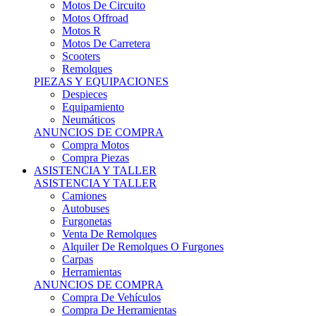
Motos Offroad
Motos R
Motos De Carretera
Scooters
Remolques
PIEZAS Y EQUIPACIONES
Despieces
Equipamiento
Neumáticos
ANUNCIOS DE COMPRA
Compra Motos
Compra Piezas
ASISTENCIA Y TALLER
ASISTENCIA Y TALLER
Camiones
Autobuses
Furgonetas
Venta De Remolques
Alquiler De Remolques O Furgones
Carpas
Herramientas
ANUNCIOS DE COMPRA
Compra De Vehículos
Compra De Herramientas