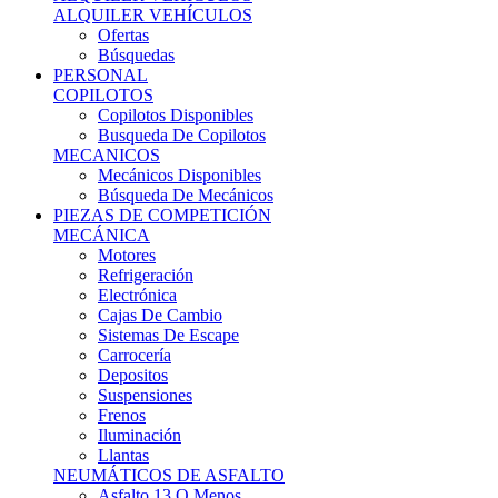
Ofertas
Búsquedas
PERSONAL
COPILOTOS
Copilotos Disponibles
Busqueda De Copilotos
MECANICOS
Mecánicos Disponibles
Búsqueda De Mecánicos
PIEZAS DE COMPETICIÓN
MECÁNICA
Motores
Refrigeración
Electrónica
Cajas De Cambio
Sistemas De Escape
Carrocería
Depositos
Suspensiones
Frenos
Iluminación
Llantas
NEUMÁTICOS DE ASFALTO
Asfalto 13 O Menos
Asfalto 14p