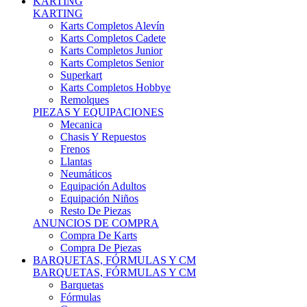
Karts Completos Alevín
Karts Completos Cadete
Karts Completos Junior
Karts Completos Senior
Superkart
Karts Completos Hobbye
Remolques
PIEZAS Y EQUIPACIONES
Mecanica
Chasis Y Repuestos
Frenos
Llantas
Neumáticos
Equipación Adultos
Equipación Niños
Resto De Piezas
ANUNCIOS DE COMPRA
Compra De Karts
Compra De Piezas
BARQUETAS, FÓRMULAS Y CM
BARQUETAS, FÓRMULAS Y CM
Barquetas
Fórmulas
Cm
Prototipos