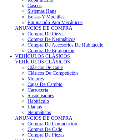
Sistemas Hans
Bolsas Y Mochilas
Equipación Para Mecánicos
ANUNCIOS DE COMPRA
Compra De Piezas
Compra De Neumáticos
Compra De Accesorios De Habitáculo
Compra De Equipación
VEHÍCULOS CLÁSICOS
VEHÍCULOS CLÁSICOS
Clásicos De Calle
Clásicos De Competición
Motores
Cajas De Cambio
Carrocería
Suspensiones
Habitáculo
Llantas
Neumáticos
ANUNCIOS DE COMPRA
Compra De Competición
Compra De Calle
Compra De Piezas
KARTING
KARTING