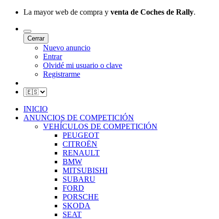
La mayor web de compra y
venta de Coches de Rally
.
Cerrar
Nuevo anuncio
Entrar
Olvidé mi usuario o clave
Registrarme
INICIO
ANUNCIOS DE COMPETICIÓN
VEHÍCULOS DE COMPETICIÓN
PEUGEOT
CITROËN
RENAULT
BMW
MITSUBISHI
SUBARU
FORD
PORSCHE
SKODA
SEAT