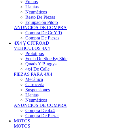
Neumáticos
Resto De Piezas
Equipación Piloto
ANUNCIOS DE COMPRA
Compra De Cc Y Tt
Compra De Piezas
4X4 Y OFFROAD
VEHÍCULOS 4X4
Prototipos
Venta De Side By Side
Quads Y Buggys
4x4 De Calle
PIEZAS PARA 4X4
Mecánica
Carrocería
Suspensiones
Llantas
Neumáticos
ANUNCIOS DE COMPRA
Compra De 4x4
Compra De Piezas
MOTOS
MOTOS
Motos De Circuito