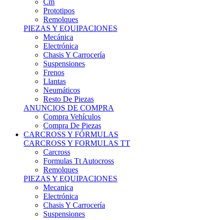
Remolques
PIEZAS Y EQUIPACIONES
Mecánica
Electrónica
Chasis Y Carrocería
Suspensiones
Frenos
Llantas
Neumáticos
Resto De Piezas
ANUNCIOS DE COMPRA
Compra Vehículos
Compra De Piezas
CARCROSS Y FÓRMULAS
CARCROSS Y FORMULAS TT
Carcross
Formulas Tt Autocross
Remolques
PIEZAS Y EQUIPACIONES
Mecanica
Electrónica
Chasis Y Carrocería
Suspensiones
Frenos
Llantas