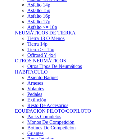
Asfalto 15p
Asfalto 16p
Asfalto 17p
Asfalto >= 18p
NEUMÁTICOS DE TIERRA
Tierra 13 O Menos
Tierra 14p
Tierra >= 15p
Offroad Y 4x4
OTROS NEUMÁTICOS
Otros Tipos De Neumáticos
HABITACULO
Asiento Baquet
Arneses
Volantes
Pedales
Extinción
Resto De Accesorios
EQUIPACIÓN PILOTO/COPILOTO
Packs Completos
Monos De Competición
Botines De Competición
Guantes
Ropa Interior
Cascos