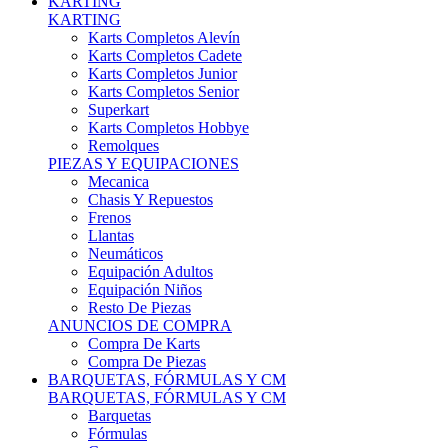
Karts Completos Alevín
Karts Completos Cadete
Karts Completos Junior
Karts Completos Senior
Superkart
Karts Completos Hobbye
Remolques
PIEZAS Y EQUIPACIONES
Mecanica
Chasis Y Repuestos
Frenos
Llantas
Neumáticos
Equipación Adultos
Equipación Niños
Resto De Piezas
ANUNCIOS DE COMPRA
Compra De Karts
Compra De Piezas
BARQUETAS, FÓRMULAS Y CM
BARQUETAS, FÓRMULAS Y CM
Barquetas
Fórmulas
Cm
Prototipos