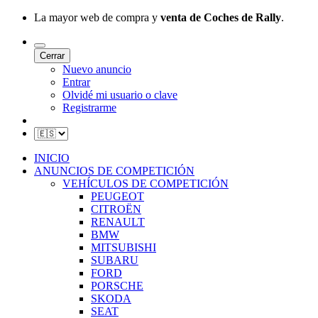
La mayor web de compra y
venta de Coches de Rally
.
Cerrar
Nuevo anuncio
Entrar
Olvidé mi usuario o clave
Registrarme
INICIO
ANUNCIOS DE COMPETICIÓN
VEHÍCULOS DE COMPETICIÓN
PEUGEOT
CITROËN
RENAULT
BMW
MITSUBISHI
SUBARU
FORD
PORSCHE
SKODA
SEAT