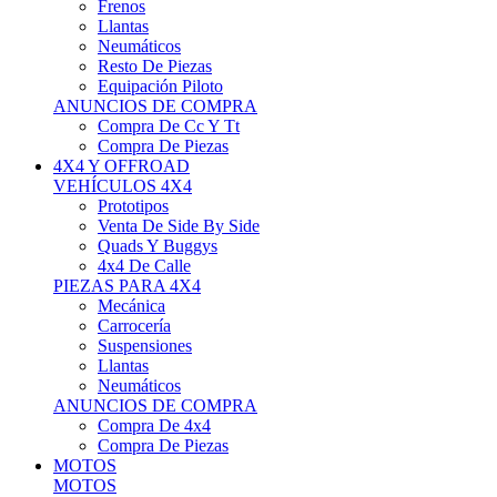
Neumáticos
Resto De Piezas
Equipación Piloto
ANUNCIOS DE COMPRA
Compra De Cc Y Tt
Compra De Piezas
4X4 Y OFFROAD
VEHÍCULOS 4X4
Prototipos
Venta De Side By Side
Quads Y Buggys
4x4 De Calle
PIEZAS PARA 4X4
Mecánica
Carrocería
Suspensiones
Llantas
Neumáticos
ANUNCIOS DE COMPRA
Compra De 4x4
Compra De Piezas
MOTOS
MOTOS
Motos De Circuito