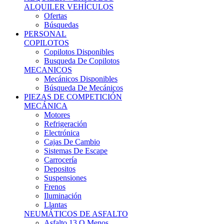
Ofertas
Búsquedas
PERSONAL
COPILOTOS
Copilotos Disponibles
Busqueda De Copilotos
MECANICOS
Mecánicos Disponibles
Búsqueda De Mecánicos
PIEZAS DE COMPETICIÓN
MECÁNICA
Motores
Refrigeración
Electrónica
Cajas De Cambio
Sistemas De Escape
Carrocería
Depositos
Suspensiones
Frenos
Iluminación
Llantas
NEUMÁTICOS DE ASFALTO
Asfalto 13 O Menos
Asfalto 14p