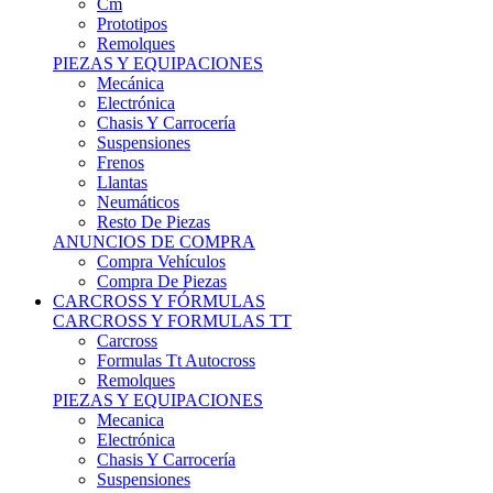
Remolques
PIEZAS Y EQUIPACIONES
Mecánica
Electrónica
Chasis Y Carrocería
Suspensiones
Frenos
Llantas
Neumáticos
Resto De Piezas
ANUNCIOS DE COMPRA
Compra Vehículos
Compra De Piezas
CARCROSS Y FÓRMULAS
CARCROSS Y FORMULAS TT
Carcross
Formulas Tt Autocross
Remolques
PIEZAS Y EQUIPACIONES
Mecanica
Electrónica
Chasis Y Carrocería
Suspensiones
Frenos
Llantas