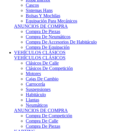
Sistemas Hans
Bolsas Y Mochilas
Equipación Para Mecánicos
ANUNCIOS DE COMPRA
Compra De Piezas
Compra De Neumáticos
Compra De Accesorios De Habitáculo
Compra De Equipación
VEHÍCULOS CLÁSICOS
VEHÍCULOS CLÁSICOS
Clásicos De Calle
Clásicos De Competición
Motores
Cajas De Cambio
Carrocería
Suspensiones
Habitáculo
Llantas
Neumáticos
ANUNCIOS DE COMPRA
Compra De Competición
Compra De Calle
Compra De Piezas
KARTING
KARTING