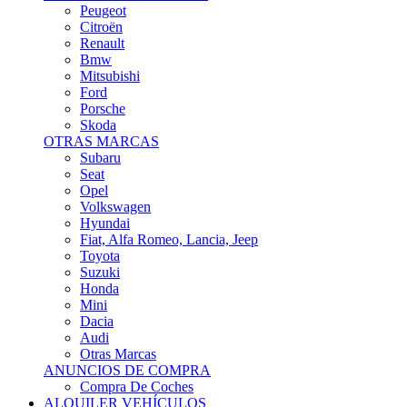
Citroën
Renault
Bmw
Mitsubishi
Ford
Porsche
Skoda
OTRAS MARCAS
Subaru
Seat
Opel
Volkswagen
Hyundai
Fiat, Alfa Romeo, Lancia, Jeep
Toyota
Suzuki
Honda
Mini
Dacia
Audi
Otras Marcas
ANUNCIOS DE COMPRA
Compra De Coches
ALQUILER VEHÍCULOS
ALQUILER VEHÍCULOS