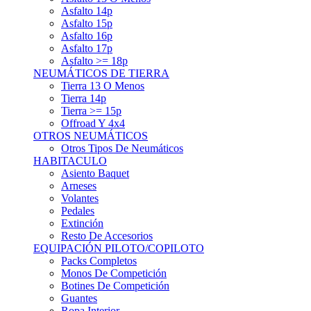
Asfalto 15p
Asfalto 16p
Asfalto 17p
Asfalto >= 18p
NEUMÁTICOS DE TIERRA
Tierra 13 O Menos
Tierra 14p
Tierra >= 15p
Offroad Y 4x4
OTROS NEUMÁTICOS
Otros Tipos De Neumáticos
HABITACULO
Asiento Baquet
Arneses
Volantes
Pedales
Extinción
Resto De Accesorios
EQUIPACIÓN PILOTO/COPILOTO
Packs Completos
Monos De Competición
Botines De Competición
Guantes
Ropa Interior
Cascos