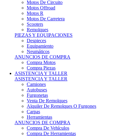
Motos Offroad
Motos R
Motos De Carretera
Scooters
Remolques
PIEZAS Y EQUIPACIONES
Despieces
Equipamiento
Neumáticos
ANUNCIOS DE COMPRA
Compra Motos
Compra Piezas
ASISTENCIA Y TALLER
ASISTENCIA Y TALLER
Camiones
Autobuses
Furgonetas
Venta De Remolques
Alquiler De Remolques O Furgones
Carpas
Herramientas
ANUNCIOS DE COMPRA
Compra De Vehículos
Compra De Herramientas