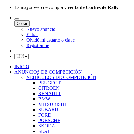
La mayor web de compra y
venta de Coches de Rally
.
Cerrar
Nuevo anuncio
Entrar
Olvidé mi usuario o clave
Registrarme
INICIO
ANUNCIOS DE COMPETICIÓN
VEHÍCULOS DE COMPETICIÓN
PEUGEOT
CITROËN
RENAULT
BMW
MITSUBISHI
SUBARU
FORD
PORSCHE
SKODA
SEAT