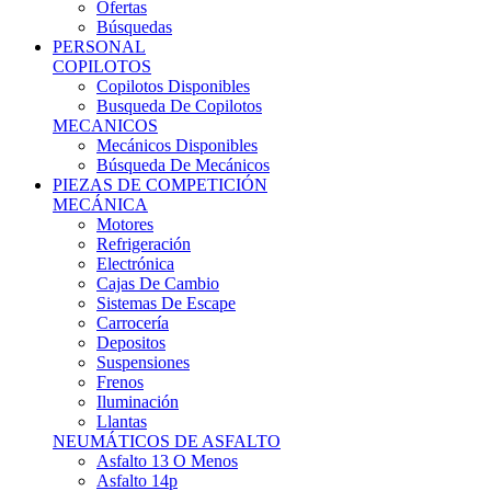
Ofertas
Búsquedas
PERSONAL
COPILOTOS
Copilotos Disponibles
Busqueda De Copilotos
MECANICOS
Mecánicos Disponibles
Búsqueda De Mecánicos
PIEZAS DE COMPETICIÓN
MECÁNICA
Motores
Refrigeración
Electrónica
Cajas De Cambio
Sistemas De Escape
Carrocería
Depositos
Suspensiones
Frenos
Iluminación
Llantas
NEUMÁTICOS DE ASFALTO
Asfalto 13 O Menos
Asfalto 14p