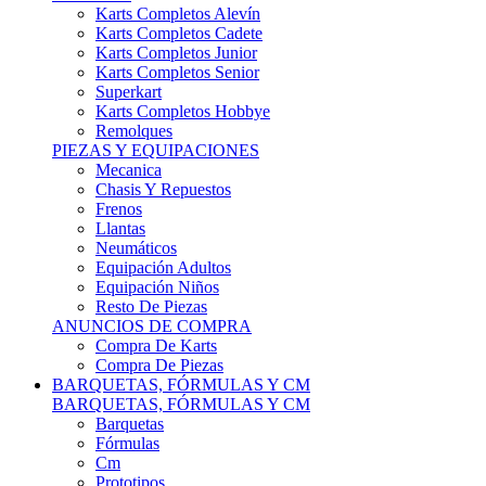
Karts Completos Alevín
Karts Completos Cadete
Karts Completos Junior
Karts Completos Senior
Superkart
Karts Completos Hobbye
Remolques
PIEZAS Y EQUIPACIONES
Mecanica
Chasis Y Repuestos
Frenos
Llantas
Neumáticos
Equipación Adultos
Equipación Niños
Resto De Piezas
ANUNCIOS DE COMPRA
Compra De Karts
Compra De Piezas
BARQUETAS, FÓRMULAS Y CM
BARQUETAS, FÓRMULAS Y CM
Barquetas
Fórmulas
Cm
Prototipos