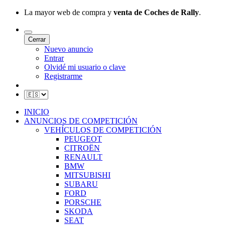
La mayor web de compra y
venta de Coches de Rally
.
Cerrar
Nuevo anuncio
Entrar
Olvidé mi usuario o clave
Registrarme
INICIO
ANUNCIOS DE COMPETICIÓN
VEHÍCULOS DE COMPETICIÓN
PEUGEOT
CITROËN
RENAULT
BMW
MITSUBISHI
SUBARU
FORD
PORSCHE
SKODA
SEAT