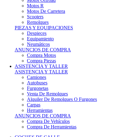
Motos Offroad
Motos R
Motos De Carretera
Scooters
Remolques
PIEZAS Y EQUIPACIONES
Despieces
Equipamiento
Neumáticos
ANUNCIOS DE COMPRA
Compra Motos
Compra Piezas
ASISTENCIA Y TALLER
ASISTENCIA Y TALLER
Camiones
Autobuses
Furgonetas
Venta De Remolques
Alquiler De Remolques O Furgones
Carpas
Herramientas
ANUNCIOS DE COMPRA
Compra De Vehículos
Compra De Herramientas