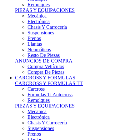
Remolques
PIEZAS Y EQUIPACIONES
Mecánica
Electrónica
Chasis Y Carrocería
Suspensiones
Frenos
Llantas
Neumáticos
Resto De Piezas
ANUNCIOS DE COMPRA
Compra Vehículos
Compra De Piezas
CARCROSS Y FÓRMULAS
CARCROSS Y FORMULAS TT
Carcross
Formulas Tt Autocross
Remolques
PIEZAS Y EQUIPACIONES
Mecanica
Electrónica
Chasis Y Carrocería
Suspensiones
Frenos
Llantas