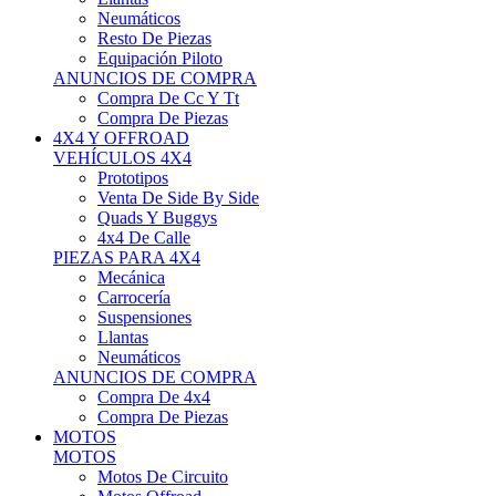
Neumáticos
Resto De Piezas
Equipación Piloto
ANUNCIOS DE COMPRA
Compra De Cc Y Tt
Compra De Piezas
4X4 Y OFFROAD
VEHÍCULOS 4X4
Prototipos
Venta De Side By Side
Quads Y Buggys
4x4 De Calle
PIEZAS PARA 4X4
Mecánica
Carrocería
Suspensiones
Llantas
Neumáticos
ANUNCIOS DE COMPRA
Compra De 4x4
Compra De Piezas
MOTOS
MOTOS
Motos De Circuito