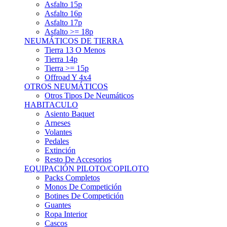
Asfalto 15p
Asfalto 16p
Asfalto 17p
Asfalto >= 18p
NEUMÁTICOS DE TIERRA
Tierra 13 O Menos
Tierra 14p
Tierra >= 15p
Offroad Y 4x4
OTROS NEUMÁTICOS
Otros Tipos De Neumáticos
HABITACULO
Asiento Baquet
Arneses
Volantes
Pedales
Extinción
Resto De Accesorios
EQUIPACIÓN PILOTO/COPILOTO
Packs Completos
Monos De Competición
Botines De Competición
Guantes
Ropa Interior
Cascos