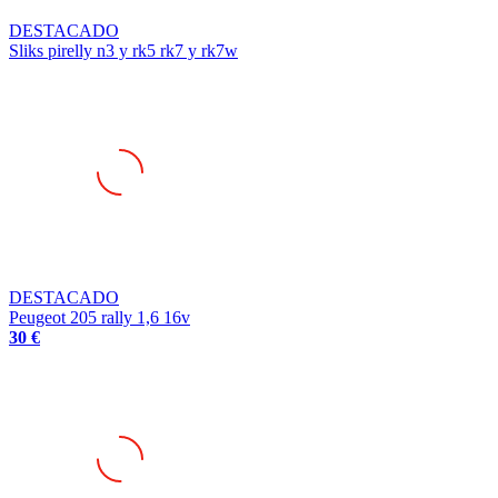
DESTACADO
Sliks pirelly n3 y rk5 rk7 y rk7w
DESTACADO
Peugeot 205 rally 1,6 16v
30 €