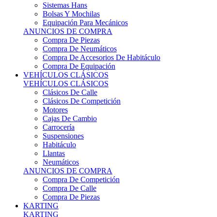
Sistemas Hans
Bolsas Y Mochilas
Equipación Para Mecánicos
ANUNCIOS DE COMPRA
Compra De Piezas
Compra De Neumáticos
Compra De Accesorios De Habitáculo
Compra De Equipación
VEHÍCULOS CLÁSICOS
VEHÍCULOS CLÁSICOS
Clásicos De Calle
Clásicos De Competición
Motores
Cajas De Cambio
Carrocería
Suspensiones
Habitáculo
Llantas
Neumáticos
ANUNCIOS DE COMPRA
Compra De Competición
Compra De Calle
Compra De Piezas
KARTING
KARTING