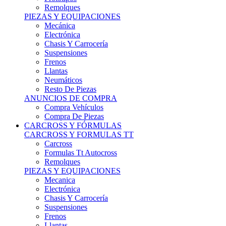
Remolques
PIEZAS Y EQUIPACIONES
Mecánica
Electrónica
Chasis Y Carrocería
Suspensiones
Frenos
Llantas
Neumáticos
Resto De Piezas
ANUNCIOS DE COMPRA
Compra Vehículos
Compra De Piezas
CARCROSS Y FÓRMULAS
CARCROSS Y FORMULAS TT
Carcross
Formulas Tt Autocross
Remolques
PIEZAS Y EQUIPACIONES
Mecanica
Electrónica
Chasis Y Carrocería
Suspensiones
Frenos
Llantas