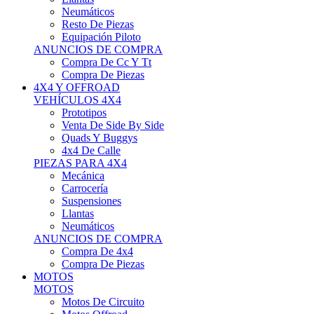
Neumáticos
Resto De Piezas
Equipación Piloto
ANUNCIOS DE COMPRA
Compra De Cc Y Tt
Compra De Piezas
4X4 Y OFFROAD
VEHÍCULOS 4X4
Prototipos
Venta De Side By Side
Quads Y Buggys
4x4 De Calle
PIEZAS PARA 4X4
Mecánica
Carrocería
Suspensiones
Llantas
Neumáticos
ANUNCIOS DE COMPRA
Compra De 4x4
Compra De Piezas
MOTOS
MOTOS
Motos De Circuito