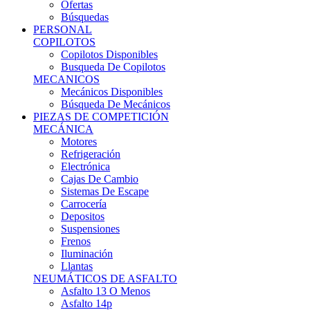
Ofertas
Búsquedas
PERSONAL
COPILOTOS
Copilotos Disponibles
Busqueda De Copilotos
MECANICOS
Mecánicos Disponibles
Búsqueda De Mecánicos
PIEZAS DE COMPETICIÓN
MECÁNICA
Motores
Refrigeración
Electrónica
Cajas De Cambio
Sistemas De Escape
Carrocería
Depositos
Suspensiones
Frenos
Iluminación
Llantas
NEUMÁTICOS DE ASFALTO
Asfalto 13 O Menos
Asfalto 14p