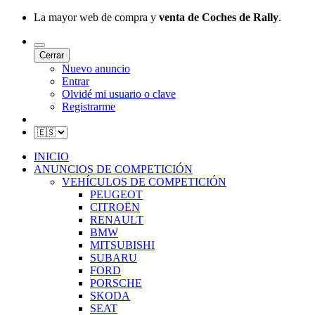
La mayor web de compra y
venta de Coches de Rally
.
Cerrar
Nuevo anuncio
Entrar
Olvidé mi usuario o clave
Registrarme
INICIO
ANUNCIOS DE COMPETICIÓN
VEHÍCULOS DE COMPETICIÓN
PEUGEOT
CITROËN
RENAULT
BMW
MITSUBISHI
SUBARU
FORD
PORSCHE
SKODA
SEAT