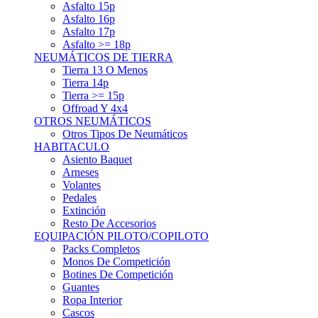
Asfalto 15p
Asfalto 16p
Asfalto 17p
Asfalto >= 18p
NEUMÁTICOS DE TIERRA
Tierra 13 O Menos
Tierra 14p
Tierra >= 15p
Offroad Y 4x4
OTROS NEUMÁTICOS
Otros Tipos De Neumáticos
HABITACULO
Asiento Baquet
Arneses
Volantes
Pedales
Extinción
Resto De Accesorios
EQUIPACIÓN PILOTO/COPILOTO
Packs Completos
Monos De Competición
Botines De Competición
Guantes
Ropa Interior
Cascos