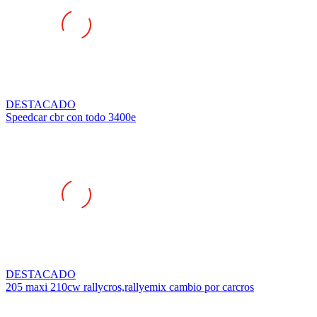
DESTACADO
Speedcar cbr con todo 3400e
DESTACADO
205 maxi 210cw rallycros,rallyemix cambio por carcros