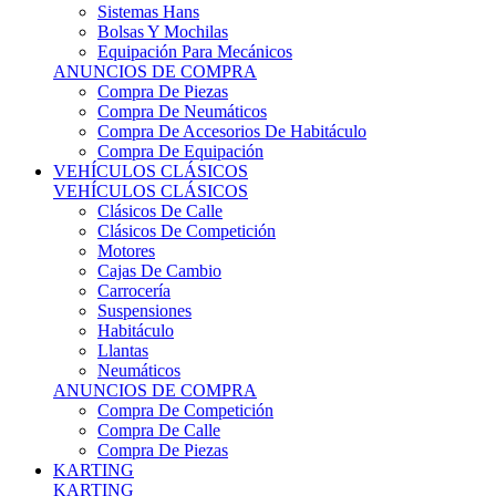
Sistemas Hans
Bolsas Y Mochilas
Equipación Para Mecánicos
ANUNCIOS DE COMPRA
Compra De Piezas
Compra De Neumáticos
Compra De Accesorios De Habitáculo
Compra De Equipación
VEHÍCULOS CLÁSICOS
VEHÍCULOS CLÁSICOS
Clásicos De Calle
Clásicos De Competición
Motores
Cajas De Cambio
Carrocería
Suspensiones
Habitáculo
Llantas
Neumáticos
ANUNCIOS DE COMPRA
Compra De Competición
Compra De Calle
Compra De Piezas
KARTING
KARTING