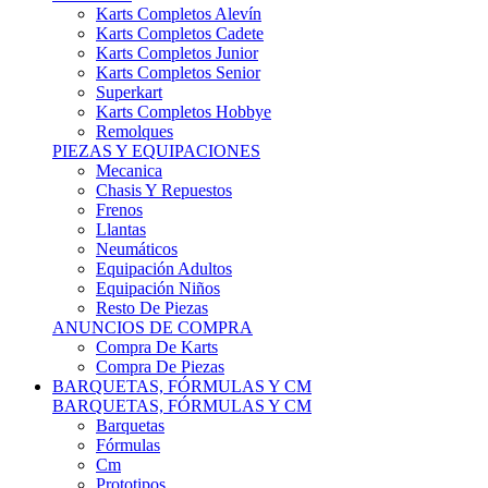
Karts Completos Alevín
Karts Completos Cadete
Karts Completos Junior
Karts Completos Senior
Superkart
Karts Completos Hobbye
Remolques
PIEZAS Y EQUIPACIONES
Mecanica
Chasis Y Repuestos
Frenos
Llantas
Neumáticos
Equipación Adultos
Equipación Niños
Resto De Piezas
ANUNCIOS DE COMPRA
Compra De Karts
Compra De Piezas
BARQUETAS, FÓRMULAS Y CM
BARQUETAS, FÓRMULAS Y CM
Barquetas
Fórmulas
Cm
Prototipos