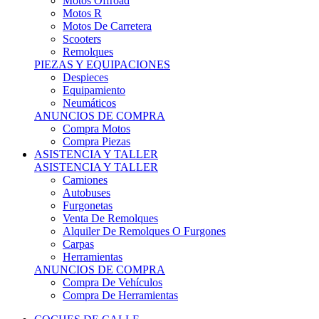
Motos Offroad
Motos R
Motos De Carretera
Scooters
Remolques
PIEZAS Y EQUIPACIONES
Despieces
Equipamiento
Neumáticos
ANUNCIOS DE COMPRA
Compra Motos
Compra Piezas
ASISTENCIA Y TALLER
ASISTENCIA Y TALLER
Camiones
Autobuses
Furgonetas
Venta De Remolques
Alquiler De Remolques O Furgones
Carpas
Herramientas
ANUNCIOS DE COMPRA
Compra De Vehículos
Compra De Herramientas