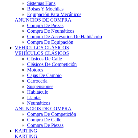
Sistemas Hans
Bolsas Y Mochilas
Equipación Para Mecánicos
ANUNCIOS DE COMPRA
Compra De Piezas
Compra De Neumáticos
Compra De Accesorios De Habitáculo
Compra De Equipación
VEHÍCULOS CLÁSICOS
VEHÍCULOS CLÁSICOS
Clásicos De Calle
Clásicos De Competición
Motores
Cajas De Cambio
Carrocería
Suspensiones
Habitáculo
Llantas
Neumáticos
ANUNCIOS DE COMPRA
Compra De Competición
Compra De Calle
Compra De Piezas
KARTING
KARTING