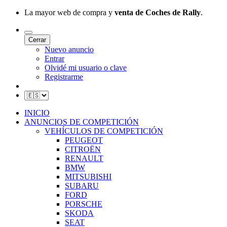
La mayor web de compra y
venta de Coches de Rally
.
Cerrar
Nuevo anuncio
Entrar
Olvidé mi usuario o clave
Registrarme
INICIO
ANUNCIOS DE COMPETICIÓN
VEHÍCULOS DE COMPETICIÓN
PEUGEOT
CITROËN
RENAULT
BMW
MITSUBISHI
SUBARU
FORD
PORSCHE
SKODA
SEAT