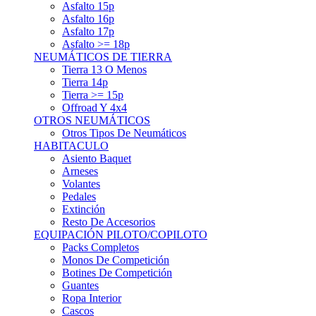
Asfalto 15p
Asfalto 16p
Asfalto 17p
Asfalto >= 18p
NEUMÁTICOS DE TIERRA
Tierra 13 O Menos
Tierra 14p
Tierra >= 15p
Offroad Y 4x4
OTROS NEUMÁTICOS
Otros Tipos De Neumáticos
HABITACULO
Asiento Baquet
Arneses
Volantes
Pedales
Extinción
Resto De Accesorios
EQUIPACIÓN PILOTO/COPILOTO
Packs Completos
Monos De Competición
Botines De Competición
Guantes
Ropa Interior
Cascos