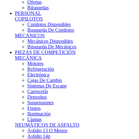
Ofertas
Búsquedas
PERSONAL
COPILOTOS
Copilotos Disponibles
Busqueda De Copilotos
MECANICOS
Mecánicos Disponibles
Búsqueda De Mecánicos
PIEZAS DE COMPETICIÓN
MECÁNICA
Motores
Refrigeración
Electrónica
Cajas De Cambio
Sistemas De Escape
Carrocería
Depositos
Suspensiones
Frenos
Iluminación
Llantas
NEUMÁTICOS DE ASFALTO
Asfalto 13 O Menos
Asfalto 14p