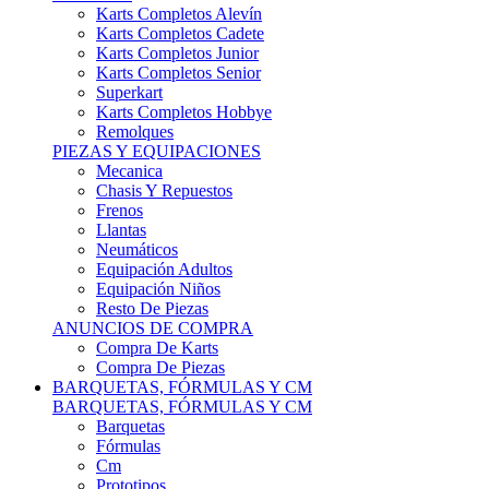
Karts Completos Alevín
Karts Completos Cadete
Karts Completos Junior
Karts Completos Senior
Superkart
Karts Completos Hobbye
Remolques
PIEZAS Y EQUIPACIONES
Mecanica
Chasis Y Repuestos
Frenos
Llantas
Neumáticos
Equipación Adultos
Equipación Niños
Resto De Piezas
ANUNCIOS DE COMPRA
Compra De Karts
Compra De Piezas
BARQUETAS, FÓRMULAS Y CM
BARQUETAS, FÓRMULAS Y CM
Barquetas
Fórmulas
Cm
Prototipos