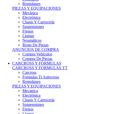
Remolques
PIEZAS Y EQUIPACIONES
Mecánica
Electrónica
Chasis Y Carrocería
Suspensiones
Frenos
Llantas
Neumáticos
Resto De Piezas
ANUNCIOS DE COMPRA
Compra Vehículos
Compra De Piezas
CARCROSS Y FÓRMULAS
CARCROSS Y FORMULAS TT
Carcross
Formulas Tt Autocross
Remolques
PIEZAS Y EQUIPACIONES
Mecanica
Electrónica
Chasis Y Carrocería
Suspensiones
Frenos
Llantas