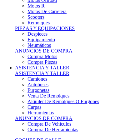
Motos Offroad
Motos R
Motos De Carretera
Scooters
Remolques
PIEZAS Y EQUIPACIONES
Despieces
Equipamiento
Neumáticos
ANUNCIOS DE COMPRA
Compra Motos
Compra Piezas
ASISTENCIA Y TALLER
ASISTENCIA Y TALLER
Camiones
Autobuses
Furgonetas
Venta De Remolques
Alquiler De Remolques O Furgones
Carpas
Herramientas
ANUNCIOS DE COMPRA
Compra De Vehículos
Compra De Herramientas