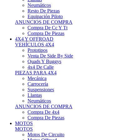
Neumáticos
Resto De Piezas
Equipación Piloto
ANUNCIOS DE COMPRA
Compra De Cc Y Tt
Compra De Piezas
4X4 Y OFFROAD
VEHÍCULOS 4X4
Prototipos
Venta De Side By Side
Quads Y Buggys
4x4 De Calle
PIEZAS PARA 4X4
Mecánica
Carrocería
Suspensiones
Llantas
Neumáticos
ANUNCIOS DE COMPRA
Compra De 4x4
Compra De Piezas
MOTOS
MOTOS
Motos De Circuito