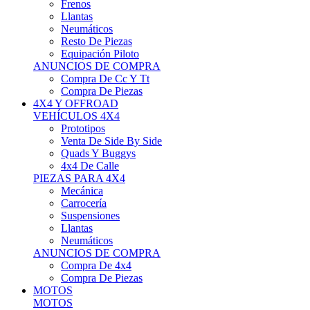
Neumáticos
Resto De Piezas
Equipación Piloto
ANUNCIOS DE COMPRA
Compra De Cc Y Tt
Compra De Piezas
4X4 Y OFFROAD
VEHÍCULOS 4X4
Prototipos
Venta De Side By Side
Quads Y Buggys
4x4 De Calle
PIEZAS PARA 4X4
Mecánica
Carrocería
Suspensiones
Llantas
Neumáticos
ANUNCIOS DE COMPRA
Compra De 4x4
Compra De Piezas
MOTOS
MOTOS
Motos De Circuito