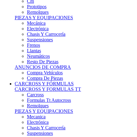
Remolques
PIEZAS Y EQUIPACIONES
Mecánica
Electrónica
Chasis Y Carrocería
Suspensiones
Frenos
Llantas
Neumáticos
Resto De Piezas
ANUNCIOS DE COMPRA
Compra Vehículos
Compra De Piezas
CARCROSS Y FÓRMULAS
CARCROSS Y FORMULAS TT
Carcross
Formulas Tt Autocross
Remolques
PIEZAS Y EQUIPACIONES
Mecanica
Electrónica
Chasis Y Carrocería
Suspensiones
Frenos
Llantas