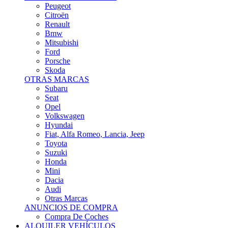
Citroën
Renault
Bmw
Mitsubishi
Ford
Porsche
Skoda
OTRAS MARCAS
Subaru
Seat
Opel
Volkswagen
Hyundai
Fiat, Alfa Romeo, Lancia, Jeep
Toyota
Suzuki
Honda
Mini
Dacia
Audi
Otras Marcas
ANUNCIOS DE COMPRA
Compra De Coches
ALQUILER VEHÍCULOS
ALQUILER VEHÍCULOS