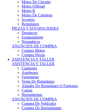
Motos Offroad
Motos R
Motos De Carretera
Scooters
Remolques
PIEZAS Y EQUIPACIONES
Despieces
Equipamiento
Neumáticos
ANUNCIOS DE COMPRA
Compra Motos
Compra Piezas
ASISTENCIA Y TALLER
ASISTENCIA Y TALLER
Camiones
Autobuses
Furgonetas
Venta De Remolques
Alquiler De Remolques O Furgones
Carpas
Herramientas
ANUNCIOS DE COMPRA
Compra De Vehículos
Compra De Herramientas