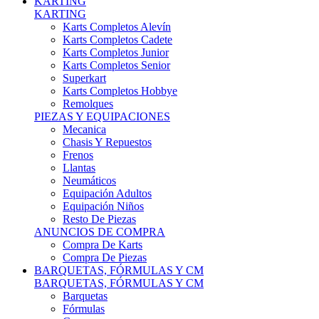
Karts Completos Alevín
Karts Completos Cadete
Karts Completos Junior
Karts Completos Senior
Superkart
Karts Completos Hobbye
Remolques
PIEZAS Y EQUIPACIONES
Mecanica
Chasis Y Repuestos
Frenos
Llantas
Neumáticos
Equipación Adultos
Equipación Niños
Resto De Piezas
ANUNCIOS DE COMPRA
Compra De Karts
Compra De Piezas
BARQUETAS, FÓRMULAS Y CM
BARQUETAS, FÓRMULAS Y CM
Barquetas
Fórmulas
Cm
Prototipos