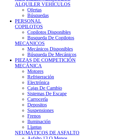
Ofertas
Búsquedas
PERSONAL
COPILOTOS
Copilotos Disponibles
Busqueda De Copilotos
MECANICOS
Mecánicos Disponibles
Búsqueda De Mecánicos
PIEZAS DE COMPETICIÓN
MECÁNICA
Motores
Refrigeración
Electrónica
Cajas De Cambio
Sistemas De Escape
Carrocería
Depositos
Suspensiones
Frenos
Iluminación
Llantas
NEUMÁTICOS DE ASFALTO
Asfalto 13 O Menos
Asfalto 14p