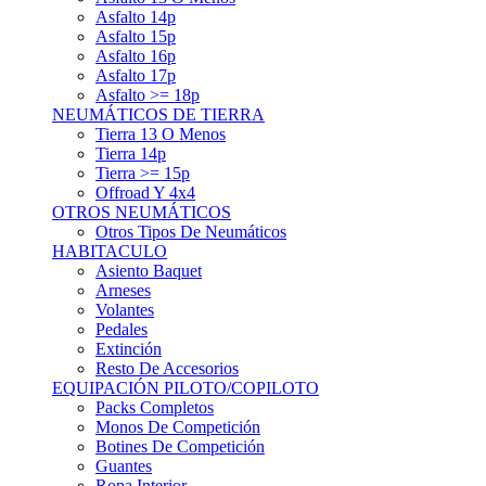
Asfalto 15p
Asfalto 16p
Asfalto 17p
Asfalto >= 18p
NEUMÁTICOS DE TIERRA
Tierra 13 O Menos
Tierra 14p
Tierra >= 15p
Offroad Y 4x4
OTROS NEUMÁTICOS
Otros Tipos De Neumáticos
HABITACULO
Asiento Baquet
Arneses
Volantes
Pedales
Extinción
Resto De Accesorios
EQUIPACIÓN PILOTO/COPILOTO
Packs Completos
Monos De Competición
Botines De Competición
Guantes
Ropa Interior
Cascos