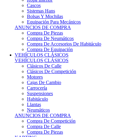
Sistemas Hans
Bolsas Y Mochilas
Equipación Para Mecánicos
ANUNCIOS DE COMPRA
Compra De Piezas
Compra De Neumáticos
Compra De Accesorios De Habitáculo
Compra De Equipación
VEHÍCULOS CLÁSICOS
VEHÍCULOS CLÁSICOS
Clásicos De Calle
Clásicos De Competición
Motores
Cajas De Cambio
Carrocería
Suspensiones
Habitáculo
Llantas
Neumáticos
ANUNCIOS DE COMPRA
Compra De Competición
Compra De Calle
Compra De Piezas
KARTING
KARTING