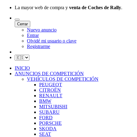
La mayor web de compra y
venta de Coches de Rally
.
Cerrar
Nuevo anuncio
Entrar
Olvidé mi usuario o clave
Registrarme
INICIO
ANUNCIOS DE COMPETICIÓN
VEHÍCULOS DE COMPETICIÓN
PEUGEOT
CITROËN
RENAULT
BMW
MITSUBISHI
SUBARU
FORD
PORSCHE
SKODA
SEAT