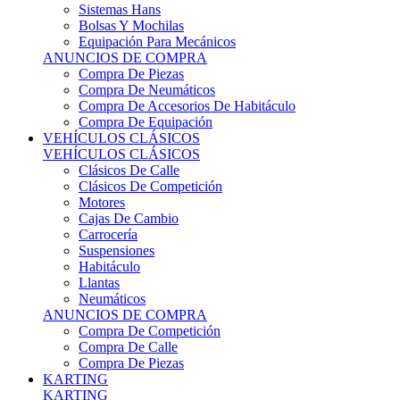
Sistemas Hans
Bolsas Y Mochilas
Equipación Para Mecánicos
ANUNCIOS DE COMPRA
Compra De Piezas
Compra De Neumáticos
Compra De Accesorios De Habitáculo
Compra De Equipación
VEHÍCULOS CLÁSICOS
VEHÍCULOS CLÁSICOS
Clásicos De Calle
Clásicos De Competición
Motores
Cajas De Cambio
Carrocería
Suspensiones
Habitáculo
Llantas
Neumáticos
ANUNCIOS DE COMPRA
Compra De Competición
Compra De Calle
Compra De Piezas
KARTING
KARTING