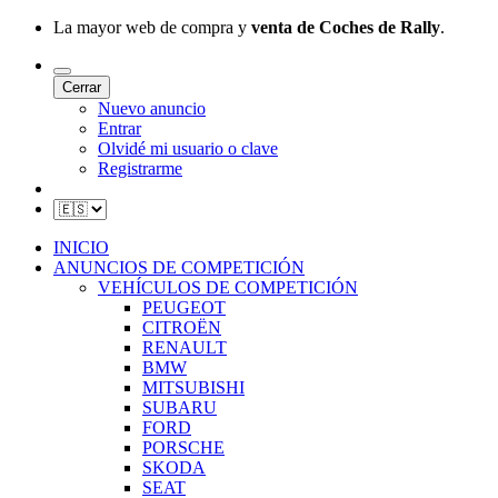
La mayor web de compra y
venta de Coches de Rally
.
Cerrar
Nuevo anuncio
Entrar
Olvidé mi usuario o clave
Registrarme
INICIO
ANUNCIOS DE COMPETICIÓN
VEHÍCULOS DE COMPETICIÓN
PEUGEOT
CITROËN
RENAULT
BMW
MITSUBISHI
SUBARU
FORD
PORSCHE
SKODA
SEAT