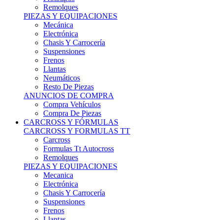
Remolques
PIEZAS Y EQUIPACIONES
Mecánica
Electrónica
Chasis Y Carrocería
Suspensiones
Frenos
Llantas
Neumáticos
Resto De Piezas
ANUNCIOS DE COMPRA
Compra Vehículos
Compra De Piezas
CARCROSS Y FÓRMULAS
CARCROSS Y FORMULAS TT
Carcross
Formulas Tt Autocross
Remolques
PIEZAS Y EQUIPACIONES
Mecanica
Electrónica
Chasis Y Carrocería
Suspensiones
Frenos
Llantas