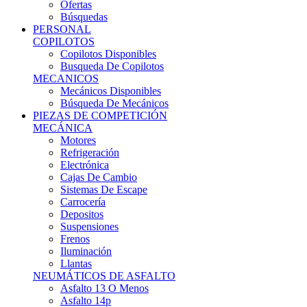
Ofertas
Búsquedas
PERSONAL
COPILOTOS
Copilotos Disponibles
Busqueda De Copilotos
MECANICOS
Mecánicos Disponibles
Búsqueda De Mecánicos
PIEZAS DE COMPETICIÓN
MECÁNICA
Motores
Refrigeración
Electrónica
Cajas De Cambio
Sistemas De Escape
Carrocería
Depositos
Suspensiones
Frenos
Iluminación
Llantas
NEUMÁTICOS DE ASFALTO
Asfalto 13 O Menos
Asfalto 14p