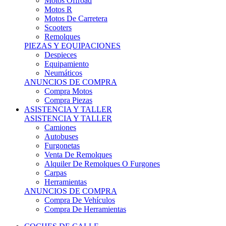
Motos Offroad
Motos R
Motos De Carretera
Scooters
Remolques
PIEZAS Y EQUIPACIONES
Despieces
Equipamiento
Neumáticos
ANUNCIOS DE COMPRA
Compra Motos
Compra Piezas
ASISTENCIA Y TALLER
ASISTENCIA Y TALLER
Camiones
Autobuses
Furgonetas
Venta De Remolques
Alquiler De Remolques O Furgones
Carpas
Herramientas
ANUNCIOS DE COMPRA
Compra De Vehículos
Compra De Herramientas