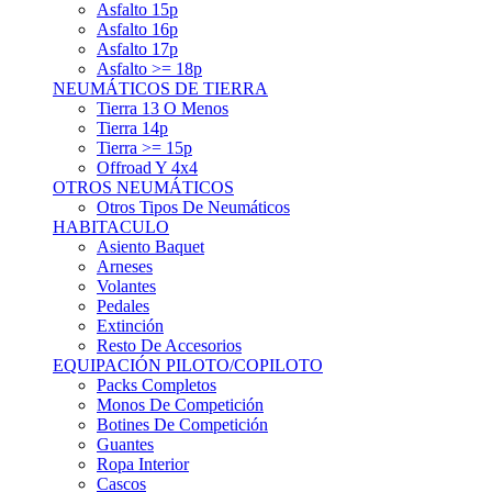
Asfalto 15p
Asfalto 16p
Asfalto 17p
Asfalto >= 18p
NEUMÁTICOS DE TIERRA
Tierra 13 O Menos
Tierra 14p
Tierra >= 15p
Offroad Y 4x4
OTROS NEUMÁTICOS
Otros Tipos De Neumáticos
HABITACULO
Asiento Baquet
Arneses
Volantes
Pedales
Extinción
Resto De Accesorios
EQUIPACIÓN PILOTO/COPILOTO
Packs Completos
Monos De Competición
Botines De Competición
Guantes
Ropa Interior
Cascos