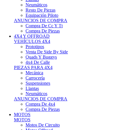
Neumáticos
Resto De Piezas
Equipación Piloto
ANUNCIOS DE COMPRA
Compra De Cc Y Tt
Compra De Piezas
4X4 Y OFFROAD
VEHÍCULOS 4X4
Prototipos
Venta De Side By Side
Quads Y Buggys
4x4 De Calle
PIEZAS PARA 4X4
Mecánica
Carrocería
Suspensiones
Llantas
Neumáticos
ANUNCIOS DE COMPRA
Compra De 4x4
Compra De Piezas
MOTOS
MOTOS
Motos De Circuito