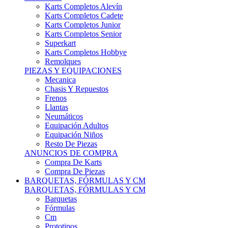
Karts Completos Alevín
Karts Completos Cadete
Karts Completos Junior
Karts Completos Senior
Superkart
Karts Completos Hobbye
Remolques
PIEZAS Y EQUIPACIONES
Mecanica
Chasis Y Repuestos
Frenos
Llantas
Neumáticos
Equipación Adultos
Equipación Niños
Resto De Piezas
ANUNCIOS DE COMPRA
Compra De Karts
Compra De Piezas
BARQUETAS, FÓRMULAS Y CM
BARQUETAS, FÓRMULAS Y CM
Barquetas
Fórmulas
Cm
Prototipos