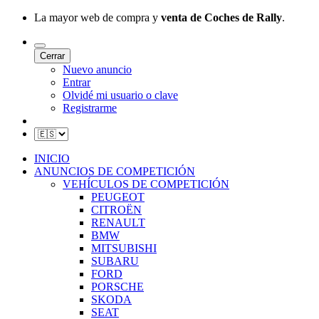
La mayor web de compra y
venta de Coches de Rally
.
Cerrar
Nuevo anuncio
Entrar
Olvidé mi usuario o clave
Registrarme
INICIO
ANUNCIOS DE COMPETICIÓN
VEHÍCULOS DE COMPETICIÓN
PEUGEOT
CITROËN
RENAULT
BMW
MITSUBISHI
SUBARU
FORD
PORSCHE
SKODA
SEAT