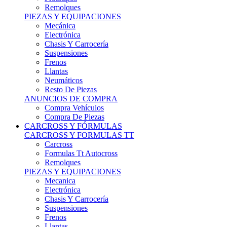
Remolques
PIEZAS Y EQUIPACIONES
Mecánica
Electrónica
Chasis Y Carrocería
Suspensiones
Frenos
Llantas
Neumáticos
Resto De Piezas
ANUNCIOS DE COMPRA
Compra Vehículos
Compra De Piezas
CARCROSS Y FÓRMULAS
CARCROSS Y FORMULAS TT
Carcross
Formulas Tt Autocross
Remolques
PIEZAS Y EQUIPACIONES
Mecanica
Electrónica
Chasis Y Carrocería
Suspensiones
Frenos
Llantas