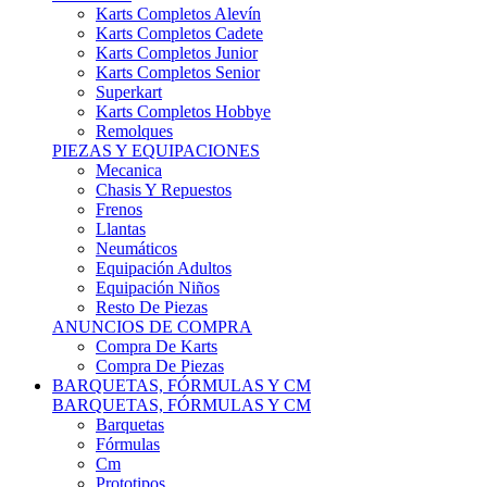
Karts Completos Alevín
Karts Completos Cadete
Karts Completos Junior
Karts Completos Senior
Superkart
Karts Completos Hobbye
Remolques
PIEZAS Y EQUIPACIONES
Mecanica
Chasis Y Repuestos
Frenos
Llantas
Neumáticos
Equipación Adultos
Equipación Niños
Resto De Piezas
ANUNCIOS DE COMPRA
Compra De Karts
Compra De Piezas
BARQUETAS, FÓRMULAS Y CM
BARQUETAS, FÓRMULAS Y CM
Barquetas
Fórmulas
Cm
Prototipos