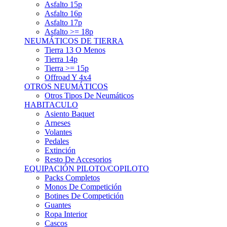
Asfalto 15p
Asfalto 16p
Asfalto 17p
Asfalto >= 18p
NEUMÁTICOS DE TIERRA
Tierra 13 O Menos
Tierra 14p
Tierra >= 15p
Offroad Y 4x4
OTROS NEUMÁTICOS
Otros Tipos De Neumáticos
HABITACULO
Asiento Baquet
Arneses
Volantes
Pedales
Extinción
Resto De Accesorios
EQUIPACIÓN PILOTO/COPILOTO
Packs Completos
Monos De Competición
Botines De Competición
Guantes
Ropa Interior
Cascos