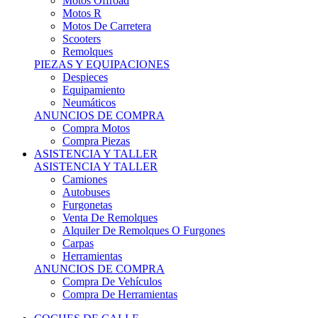
Motos Offroad
Motos R
Motos De Carretera
Scooters
Remolques
PIEZAS Y EQUIPACIONES
Despieces
Equipamiento
Neumáticos
ANUNCIOS DE COMPRA
Compra Motos
Compra Piezas
ASISTENCIA Y TALLER
ASISTENCIA Y TALLER
Camiones
Autobuses
Furgonetas
Venta De Remolques
Alquiler De Remolques O Furgones
Carpas
Herramientas
ANUNCIOS DE COMPRA
Compra De Vehículos
Compra De Herramientas