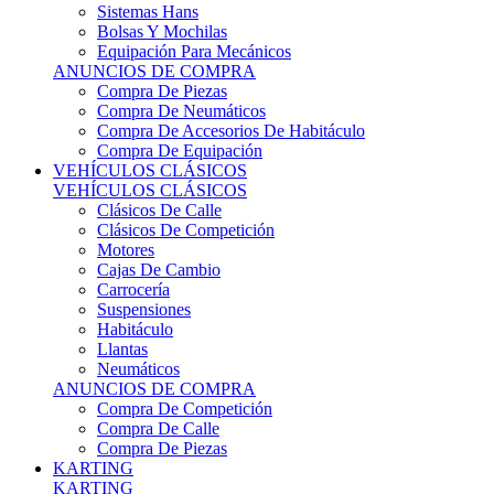
Sistemas Hans
Bolsas Y Mochilas
Equipación Para Mecánicos
ANUNCIOS DE COMPRA
Compra De Piezas
Compra De Neumáticos
Compra De Accesorios De Habitáculo
Compra De Equipación
VEHÍCULOS CLÁSICOS
VEHÍCULOS CLÁSICOS
Clásicos De Calle
Clásicos De Competición
Motores
Cajas De Cambio
Carrocería
Suspensiones
Habitáculo
Llantas
Neumáticos
ANUNCIOS DE COMPRA
Compra De Competición
Compra De Calle
Compra De Piezas
KARTING
KARTING