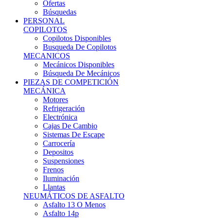
Ofertas
Búsquedas
PERSONAL
COPILOTOS
Copilotos Disponibles
Busqueda De Copilotos
MECANICOS
Mecánicos Disponibles
Búsqueda De Mecánicos
PIEZAS DE COMPETICIÓN
MECÁNICA
Motores
Refrigeración
Electrónica
Cajas De Cambio
Sistemas De Escape
Carrocería
Depositos
Suspensiones
Frenos
Iluminación
Llantas
NEUMÁTICOS DE ASFALTO
Asfalto 13 O Menos
Asfalto 14p