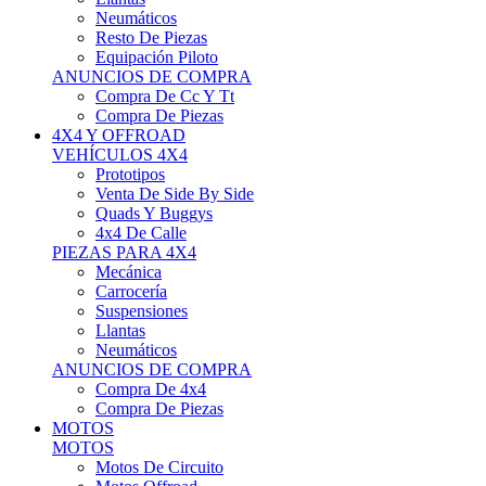
Neumáticos
Resto De Piezas
Equipación Piloto
ANUNCIOS DE COMPRA
Compra De Cc Y Tt
Compra De Piezas
4X4 Y OFFROAD
VEHÍCULOS 4X4
Prototipos
Venta De Side By Side
Quads Y Buggys
4x4 De Calle
PIEZAS PARA 4X4
Mecánica
Carrocería
Suspensiones
Llantas
Neumáticos
ANUNCIOS DE COMPRA
Compra De 4x4
Compra De Piezas
MOTOS
MOTOS
Motos De Circuito