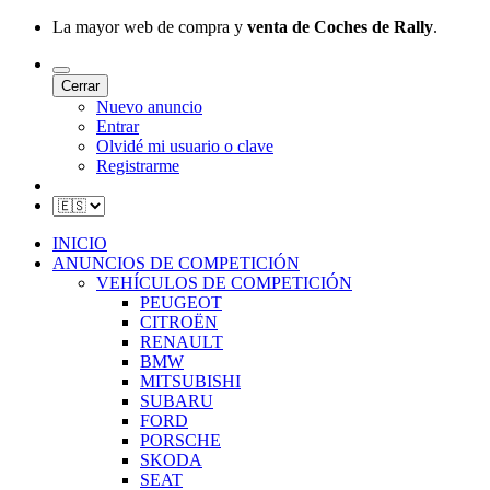
La mayor web de compra y
venta de Coches de Rally
.
Cerrar
Nuevo anuncio
Entrar
Olvidé mi usuario o clave
Registrarme
INICIO
ANUNCIOS DE COMPETICIÓN
VEHÍCULOS DE COMPETICIÓN
PEUGEOT
CITROËN
RENAULT
BMW
MITSUBISHI
SUBARU
FORD
PORSCHE
SKODA
SEAT