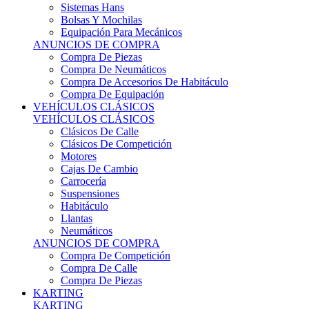
Sistemas Hans
Bolsas Y Mochilas
Equipación Para Mecánicos
ANUNCIOS DE COMPRA
Compra De Piezas
Compra De Neumáticos
Compra De Accesorios De Habitáculo
Compra De Equipación
VEHÍCULOS CLÁSICOS
VEHÍCULOS CLÁSICOS
Clásicos De Calle
Clásicos De Competición
Motores
Cajas De Cambio
Carrocería
Suspensiones
Habitáculo
Llantas
Neumáticos
ANUNCIOS DE COMPRA
Compra De Competición
Compra De Calle
Compra De Piezas
KARTING
KARTING