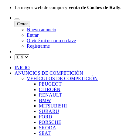
La mayor web de compra y
venta de Coches de Rally
.
Cerrar
Nuevo anuncio
Entrar
Olvidé mi usuario o clave
Registrarme
INICIO
ANUNCIOS DE COMPETICIÓN
VEHÍCULOS DE COMPETICIÓN
PEUGEOT
CITROËN
RENAULT
BMW
MITSUBISHI
SUBARU
FORD
PORSCHE
SKODA
SEAT