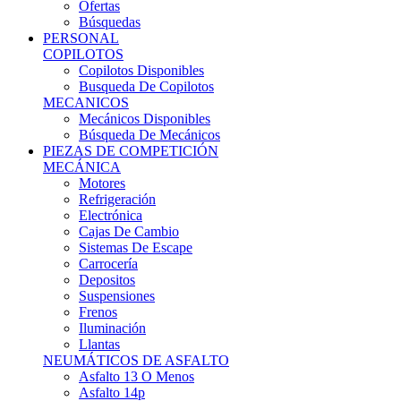
Ofertas
Búsquedas
PERSONAL
COPILOTOS
Copilotos Disponibles
Busqueda De Copilotos
MECANICOS
Mecánicos Disponibles
Búsqueda De Mecánicos
PIEZAS DE COMPETICIÓN
MECÁNICA
Motores
Refrigeración
Electrónica
Cajas De Cambio
Sistemas De Escape
Carrocería
Depositos
Suspensiones
Frenos
Iluminación
Llantas
NEUMÁTICOS DE ASFALTO
Asfalto 13 O Menos
Asfalto 14p