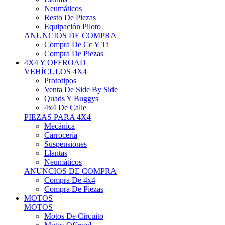
Neumáticos
Resto De Piezas
Equipación Piloto
ANUNCIOS DE COMPRA
Compra De Cc Y Tt
Compra De Piezas
4X4 Y OFFROAD
VEHÍCULOS 4X4
Prototipos
Venta De Side By Side
Quads Y Buggys
4x4 De Calle
PIEZAS PARA 4X4
Mecánica
Carrocería
Suspensiones
Llantas
Neumáticos
ANUNCIOS DE COMPRA
Compra De 4x4
Compra De Piezas
MOTOS
MOTOS
Motos De Circuito