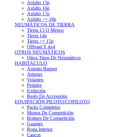
Asfalto 15p
Asfalto 16p
Asfalto 17p
Asfalto >= 18p
NEUMÁTICOS DE TIERRA
Tierra 13 O Menos
Tierra 14p
Tierra >= 15p
Offroad Y 4x4
OTROS NEUMÁTICOS
Otros Tipos De Neumáticos
HABITACULO
Asiento Baquet
Arneses
Volantes
Pedales
Extinción
Resto De Accesorios
EQUIPACIÓN PILOTO/COPILOTO
Packs Completos
Monos De Competición
Botines De Competición
Guantes
Ropa Interior
Cascos