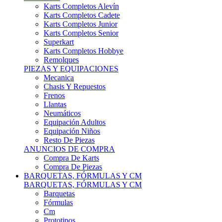
Karts Completos Alevín
Karts Completos Cadete
Karts Completos Junior
Karts Completos Senior
Superkart
Karts Completos Hobbye
Remolques
PIEZAS Y EQUIPACIONES
Mecanica
Chasis Y Repuestos
Frenos
Llantas
Neumáticos
Equipación Adultos
Equipación Niños
Resto De Piezas
ANUNCIOS DE COMPRA
Compra De Karts
Compra De Piezas
BARQUETAS, FÓRMULAS Y CM
BARQUETAS, FÓRMULAS Y CM
Barquetas
Fórmulas
Cm
Prototipos