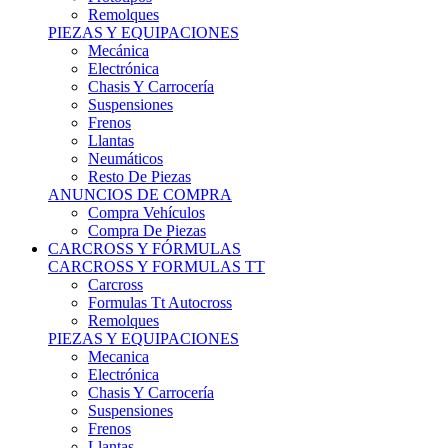
Remolques
PIEZAS Y EQUIPACIONES
Mecánica
Electrónica
Chasis Y Carrocería
Suspensiones
Frenos
Llantas
Neumáticos
Resto De Piezas
ANUNCIOS DE COMPRA
Compra Vehículos
Compra De Piezas
CARCROSS Y FÓRMULAS
CARCROSS Y FORMULAS TT
Carcross
Formulas Tt Autocross
Remolques
PIEZAS Y EQUIPACIONES
Mecanica
Electrónica
Chasis Y Carrocería
Suspensiones
Frenos
Llantas