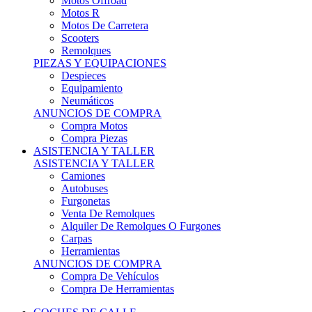
Motos Offroad
Motos R
Motos De Carretera
Scooters
Remolques
PIEZAS Y EQUIPACIONES
Despieces
Equipamiento
Neumáticos
ANUNCIOS DE COMPRA
Compra Motos
Compra Piezas
ASISTENCIA Y TALLER
ASISTENCIA Y TALLER
Camiones
Autobuses
Furgonetas
Venta De Remolques
Alquiler De Remolques O Furgones
Carpas
Herramientas
ANUNCIOS DE COMPRA
Compra De Vehículos
Compra De Herramientas