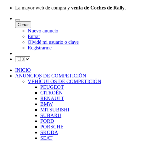
La mayor web de compra y
venta de Coches de Rally
.
Cerrar
Nuevo anuncio
Entrar
Olvidé mi usuario o clave
Registrarme
INICIO
ANUNCIOS DE COMPETICIÓN
VEHÍCULOS DE COMPETICIÓN
PEUGEOT
CITROËN
RENAULT
BMW
MITSUBISHI
SUBARU
FORD
PORSCHE
SKODA
SEAT