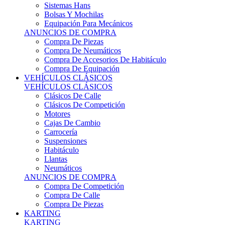
Sistemas Hans
Bolsas Y Mochilas
Equipación Para Mecánicos
ANUNCIOS DE COMPRA
Compra De Piezas
Compra De Neumáticos
Compra De Accesorios De Habitáculo
Compra De Equipación
VEHÍCULOS CLÁSICOS
VEHÍCULOS CLÁSICOS
Clásicos De Calle
Clásicos De Competición
Motores
Cajas De Cambio
Carrocería
Suspensiones
Habitáculo
Llantas
Neumáticos
ANUNCIOS DE COMPRA
Compra De Competición
Compra De Calle
Compra De Piezas
KARTING
KARTING