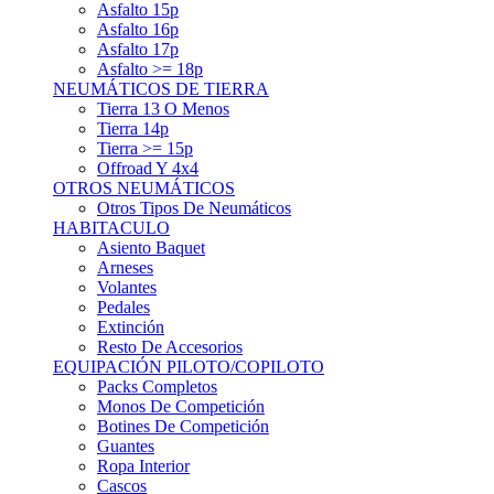
Asfalto 15p
Asfalto 16p
Asfalto 17p
Asfalto >= 18p
NEUMÁTICOS DE TIERRA
Tierra 13 O Menos
Tierra 14p
Tierra >= 15p
Offroad Y 4x4
OTROS NEUMÁTICOS
Otros Tipos De Neumáticos
HABITACULO
Asiento Baquet
Arneses
Volantes
Pedales
Extinción
Resto De Accesorios
EQUIPACIÓN PILOTO/COPILOTO
Packs Completos
Monos De Competición
Botines De Competición
Guantes
Ropa Interior
Cascos