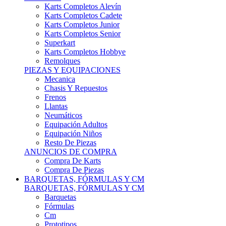
Karts Completos Alevín
Karts Completos Cadete
Karts Completos Junior
Karts Completos Senior
Superkart
Karts Completos Hobbye
Remolques
PIEZAS Y EQUIPACIONES
Mecanica
Chasis Y Repuestos
Frenos
Llantas
Neumáticos
Equipación Adultos
Equipación Niños
Resto De Piezas
ANUNCIOS DE COMPRA
Compra De Karts
Compra De Piezas
BARQUETAS, FÓRMULAS Y CM
BARQUETAS, FÓRMULAS Y CM
Barquetas
Fórmulas
Cm
Prototipos