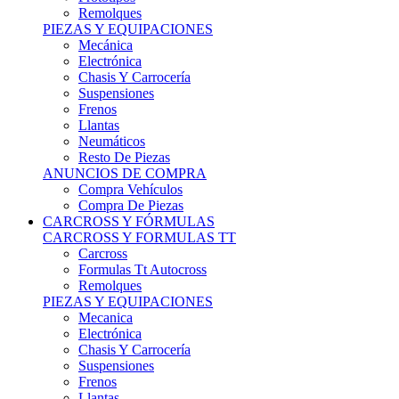
Remolques
PIEZAS Y EQUIPACIONES
Mecánica
Electrónica
Chasis Y Carrocería
Suspensiones
Frenos
Llantas
Neumáticos
Resto De Piezas
ANUNCIOS DE COMPRA
Compra Vehículos
Compra De Piezas
CARCROSS Y FÓRMULAS
CARCROSS Y FORMULAS TT
Carcross
Formulas Tt Autocross
Remolques
PIEZAS Y EQUIPACIONES
Mecanica
Electrónica
Chasis Y Carrocería
Suspensiones
Frenos
Llantas