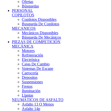
Ofertas
Búsquedas
PERSONAL
COPILOTOS
Copilotos Disponibles
Busqueda De Copilotos
MECANICOS
Mecánicos Disponibles
Búsqueda De Mecánicos
PIEZAS DE COMPETICIÓN
MECÁNICA
Motores
Refrigeración
Electrónica
Cajas De Cambio
Sistemas De Escape
Carrocería
Depositos
Suspensiones
Frenos
Iluminación
Llantas
NEUMÁTICOS DE ASFALTO
Asfalto 13 O Menos
Asfalto 14p