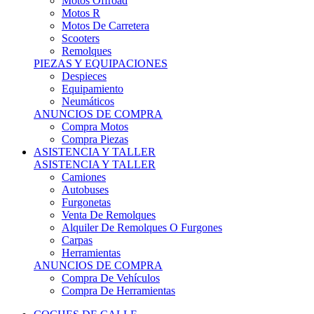
Motos Offroad
Motos R
Motos De Carretera
Scooters
Remolques
PIEZAS Y EQUIPACIONES
Despieces
Equipamiento
Neumáticos
ANUNCIOS DE COMPRA
Compra Motos
Compra Piezas
ASISTENCIA Y TALLER
ASISTENCIA Y TALLER
Camiones
Autobuses
Furgonetas
Venta De Remolques
Alquiler De Remolques O Furgones
Carpas
Herramientas
ANUNCIOS DE COMPRA
Compra De Vehículos
Compra De Herramientas