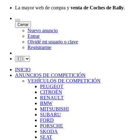
La mayor web de compra y
venta de Coches de Rally
.
Cerrar
Nuevo anuncio
Entrar
Olvidé mi usuario o clave
Registrarme
INICIO
ANUNCIOS DE COMPETICIÓN
VEHÍCULOS DE COMPETICIÓN
PEUGEOT
CITROËN
RENAULT
BMW
MITSUBISHI
SUBARU
FORD
PORSCHE
SKODA
SEAT