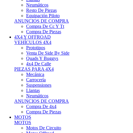
Neumáticos
Resto De Piezas
Equipación Piloto
ANUNCIOS DE COMPRA
Compra De Cc Y Tt
Compra De Piezas
4X4 Y OFFROAD
VEHÍCULOS 4X4
Prototipos
Venta De Side By Side
Quads Y Buggys
4x4 De Calle
PIEZAS PARA 4X4
Mecánica
Carrocería
Suspensiones
Llantas
Neumáticos
ANUNCIOS DE COMPRA
Compra De 4x4
Compra De Piezas
MOTOS
MOTOS
Motos De Circuito