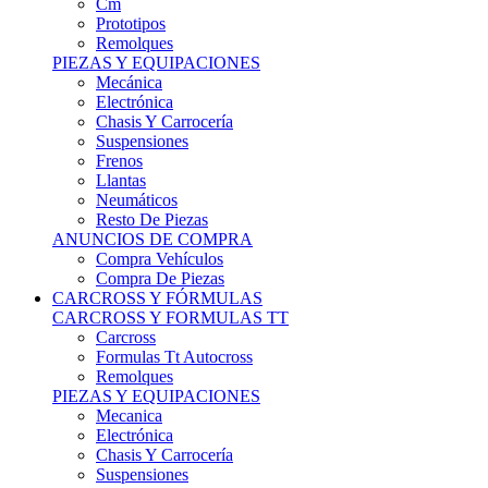
Remolques
PIEZAS Y EQUIPACIONES
Mecánica
Electrónica
Chasis Y Carrocería
Suspensiones
Frenos
Llantas
Neumáticos
Resto De Piezas
ANUNCIOS DE COMPRA
Compra Vehículos
Compra De Piezas
CARCROSS Y FÓRMULAS
CARCROSS Y FORMULAS TT
Carcross
Formulas Tt Autocross
Remolques
PIEZAS Y EQUIPACIONES
Mecanica
Electrónica
Chasis Y Carrocería
Suspensiones
Frenos
Llantas