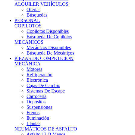
Ofertas
Búsquedas
PERSONAL
COPILOTOS
Copilotos Disponibles
Busqueda De Copilotos
MECANICOS
Mecánicos Disponibles
Búsqueda De Mecánicos
PIEZAS DE COMPETICIÓN
MECÁNICA
Motores
Refrigeración
Electrónica
Cajas De Cambio
Sistemas De Escape
Carrocería
Depositos
Suspensiones
Frenos
Iluminación
Llantas
NEUMÁTICOS DE ASFALTO
Asfalto 13 O Menos
Asfalto 14p