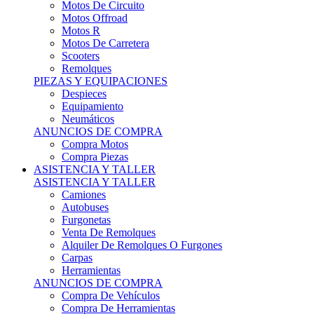
Motos Offroad
Motos R
Motos De Carretera
Scooters
Remolques
PIEZAS Y EQUIPACIONES
Despieces
Equipamiento
Neumáticos
ANUNCIOS DE COMPRA
Compra Motos
Compra Piezas
ASISTENCIA Y TALLER
ASISTENCIA Y TALLER
Camiones
Autobuses
Furgonetas
Venta De Remolques
Alquiler De Remolques O Furgones
Carpas
Herramientas
ANUNCIOS DE COMPRA
Compra De Vehículos
Compra De Herramientas