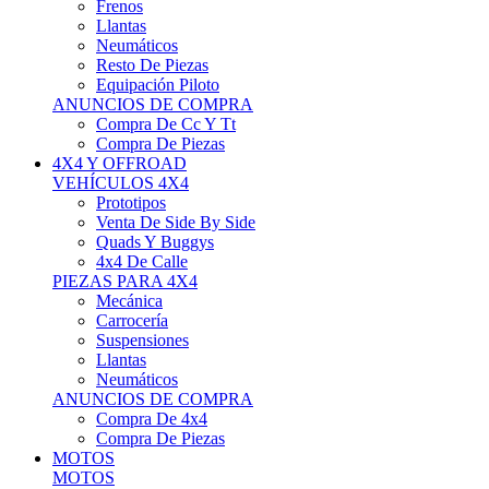
Neumáticos
Resto De Piezas
Equipación Piloto
ANUNCIOS DE COMPRA
Compra De Cc Y Tt
Compra De Piezas
4X4 Y OFFROAD
VEHÍCULOS 4X4
Prototipos
Venta De Side By Side
Quads Y Buggys
4x4 De Calle
PIEZAS PARA 4X4
Mecánica
Carrocería
Suspensiones
Llantas
Neumáticos
ANUNCIOS DE COMPRA
Compra De 4x4
Compra De Piezas
MOTOS
MOTOS
Motos De Circuito