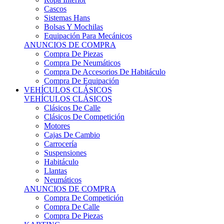
Sistemas Hans
Bolsas Y Mochilas
Equipación Para Mecánicos
ANUNCIOS DE COMPRA
Compra De Piezas
Compra De Neumáticos
Compra De Accesorios De Habitáculo
Compra De Equipación
VEHÍCULOS CLÁSICOS
VEHÍCULOS CLÁSICOS
Clásicos De Calle
Clásicos De Competición
Motores
Cajas De Cambio
Carrocería
Suspensiones
Habitáculo
Llantas
Neumáticos
ANUNCIOS DE COMPRA
Compra De Competición
Compra De Calle
Compra De Piezas
KARTING
KARTING