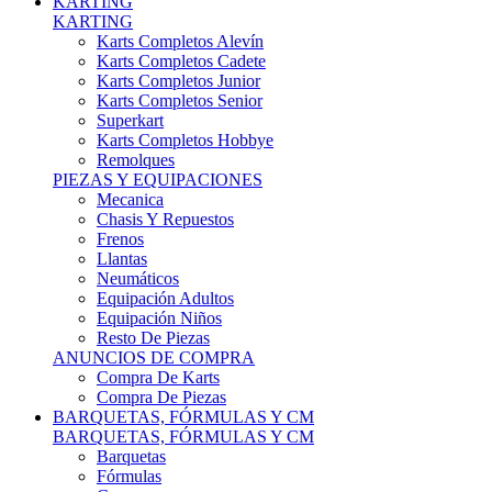
Karts Completos Alevín
Karts Completos Cadete
Karts Completos Junior
Karts Completos Senior
Superkart
Karts Completos Hobbye
Remolques
PIEZAS Y EQUIPACIONES
Mecanica
Chasis Y Repuestos
Frenos
Llantas
Neumáticos
Equipación Adultos
Equipación Niños
Resto De Piezas
ANUNCIOS DE COMPRA
Compra De Karts
Compra De Piezas
BARQUETAS, FÓRMULAS Y CM
BARQUETAS, FÓRMULAS Y CM
Barquetas
Fórmulas
Cm
Prototipos