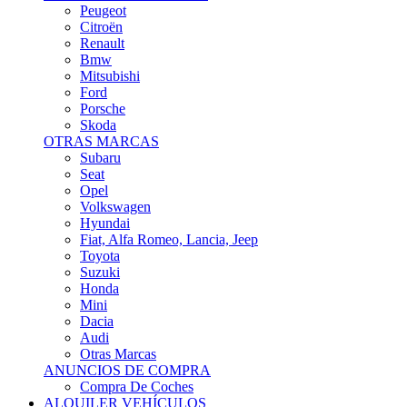
Citroën
Renault
Bmw
Mitsubishi
Ford
Porsche
Skoda
OTRAS MARCAS
Subaru
Seat
Opel
Volkswagen
Hyundai
Fiat, Alfa Romeo, Lancia, Jeep
Toyota
Suzuki
Honda
Mini
Dacia
Audi
Otras Marcas
ANUNCIOS DE COMPRA
Compra De Coches
ALQUILER VEHÍCULOS
ALQUILER VEHÍCULOS