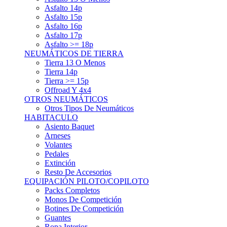
Asfalto 15p
Asfalto 16p
Asfalto 17p
Asfalto >= 18p
NEUMÁTICOS DE TIERRA
Tierra 13 O Menos
Tierra 14p
Tierra >= 15p
Offroad Y 4x4
OTROS NEUMÁTICOS
Otros Tipos De Neumáticos
HABITACULO
Asiento Baquet
Arneses
Volantes
Pedales
Extinción
Resto De Accesorios
EQUIPACIÓN PILOTO/COPILOTO
Packs Completos
Monos De Competición
Botines De Competición
Guantes
Ropa Interior
Cascos