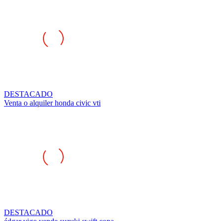
DESTACADO
Venta o alquiler honda civic vti
DESTACADO
édgar vigo vende suzuki swift copa