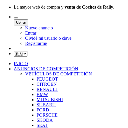
La mayor web de compra y
venta de Coches de Rally
.
Cerrar
Nuevo anuncio
Entrar
Olvidé mi usuario o clave
Registrarme
INICIO
ANUNCIOS DE COMPETICIÓN
VEHÍCULOS DE COMPETICIÓN
PEUGEOT
CITROËN
RENAULT
BMW
MITSUBISHI
SUBARU
FORD
PORSCHE
SKODA
SEAT