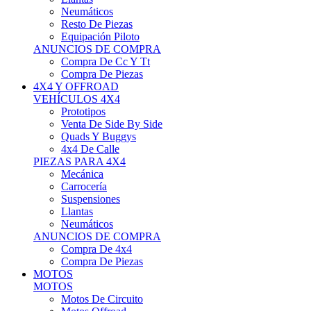
Neumáticos
Resto De Piezas
Equipación Piloto
ANUNCIOS DE COMPRA
Compra De Cc Y Tt
Compra De Piezas
4X4 Y OFFROAD
VEHÍCULOS 4X4
Prototipos
Venta De Side By Side
Quads Y Buggys
4x4 De Calle
PIEZAS PARA 4X4
Mecánica
Carrocería
Suspensiones
Llantas
Neumáticos
ANUNCIOS DE COMPRA
Compra De 4x4
Compra De Piezas
MOTOS
MOTOS
Motos De Circuito