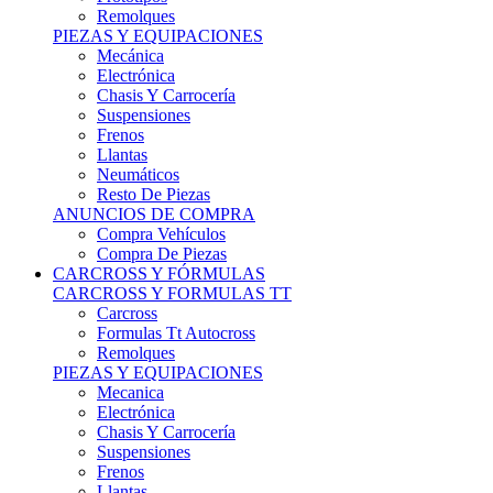
Remolques
PIEZAS Y EQUIPACIONES
Mecánica
Electrónica
Chasis Y Carrocería
Suspensiones
Frenos
Llantas
Neumáticos
Resto De Piezas
ANUNCIOS DE COMPRA
Compra Vehículos
Compra De Piezas
CARCROSS Y FÓRMULAS
CARCROSS Y FORMULAS TT
Carcross
Formulas Tt Autocross
Remolques
PIEZAS Y EQUIPACIONES
Mecanica
Electrónica
Chasis Y Carrocería
Suspensiones
Frenos
Llantas