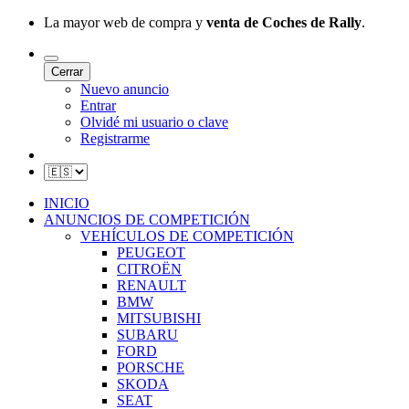
La mayor web de compra y
venta de Coches de Rally
.
Cerrar
Nuevo anuncio
Entrar
Olvidé mi usuario o clave
Registrarme
INICIO
ANUNCIOS DE COMPETICIÓN
VEHÍCULOS DE COMPETICIÓN
PEUGEOT
CITROËN
RENAULT
BMW
MITSUBISHI
SUBARU
FORD
PORSCHE
SKODA
SEAT