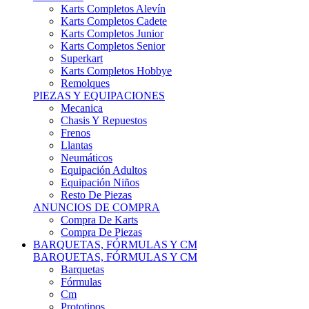
Karts Completos Alevín
Karts Completos Cadete
Karts Completos Junior
Karts Completos Senior
Superkart
Karts Completos Hobbye
Remolques
PIEZAS Y EQUIPACIONES
Mecanica
Chasis Y Repuestos
Frenos
Llantas
Neumáticos
Equipación Adultos
Equipación Niños
Resto De Piezas
ANUNCIOS DE COMPRA
Compra De Karts
Compra De Piezas
BARQUETAS, FÓRMULAS Y CM
BARQUETAS, FÓRMULAS Y CM
Barquetas
Fórmulas
Cm
Prototipos