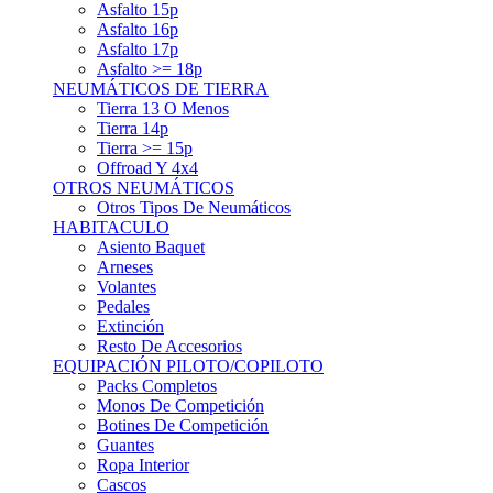
Asfalto 15p
Asfalto 16p
Asfalto 17p
Asfalto >= 18p
NEUMÁTICOS DE TIERRA
Tierra 13 O Menos
Tierra 14p
Tierra >= 15p
Offroad Y 4x4
OTROS NEUMÁTICOS
Otros Tipos De Neumáticos
HABITACULO
Asiento Baquet
Arneses
Volantes
Pedales
Extinción
Resto De Accesorios
EQUIPACIÓN PILOTO/COPILOTO
Packs Completos
Monos De Competición
Botines De Competición
Guantes
Ropa Interior
Cascos