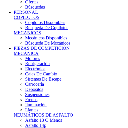
Ofertas
Búsquedas
PERSONAL
COPILOTOS
Copilotos Disponibles
Busqueda De Copilotos
MECANICOS
Mecánicos Disponibles
Búsqueda De Mecánicos
PIEZAS DE COMPETICIÓN
MECÁNICA
Motores
Refrigeración
Electrónica
Cajas De Cambio
Sistemas De Escape
Carrocería
Depositos
Suspensiones
Frenos
Iluminación
Llantas
NEUMÁTICOS DE ASFALTO
Asfalto 13 O Menos
Asfalto 14p