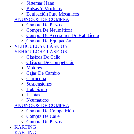
Sistemas Hans
Bolsas Y Mochilas
Equipación Para Mecánicos
ANUNCIOS DE COMPRA
Compra De Piezas
Compra De Neumáticos
Compra De Accesorios De Habitáculo
Compra De Equipación
VEHÍCULOS CLÁSICOS
VEHÍCULOS CLÁSICOS
Clásicos De Calle
Clásicos De Competición
Motores
Cajas De Cambio
Carrocería
Suspensiones
Habitáculo
Llantas
Neumáticos
ANUNCIOS DE COMPRA
Compra De Competición
Compra De Calle
Compra De Piezas
KARTING
KARTING