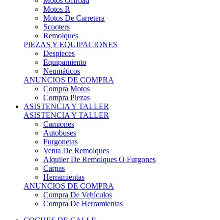
Motos Offroad
Motos R
Motos De Carretera
Scooters
Remolques
PIEZAS Y EQUIPACIONES
Despieces
Equipamiento
Neumáticos
ANUNCIOS DE COMPRA
Compra Motos
Compra Piezas
ASISTENCIA Y TALLER
ASISTENCIA Y TALLER
Camiones
Autobuses
Furgonetas
Venta De Remolques
Alquiler De Remolques O Furgones
Carpas
Herramientas
ANUNCIOS DE COMPRA
Compra De Vehículos
Compra De Herramientas