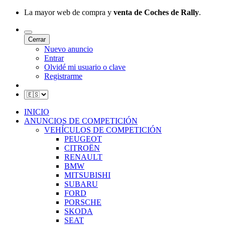
La mayor web de compra y
venta de Coches de Rally
.
Cerrar
Nuevo anuncio
Entrar
Olvidé mi usuario o clave
Registrarme
INICIO
ANUNCIOS DE COMPETICIÓN
VEHÍCULOS DE COMPETICIÓN
PEUGEOT
CITROËN
RENAULT
BMW
MITSUBISHI
SUBARU
FORD
PORSCHE
SKODA
SEAT