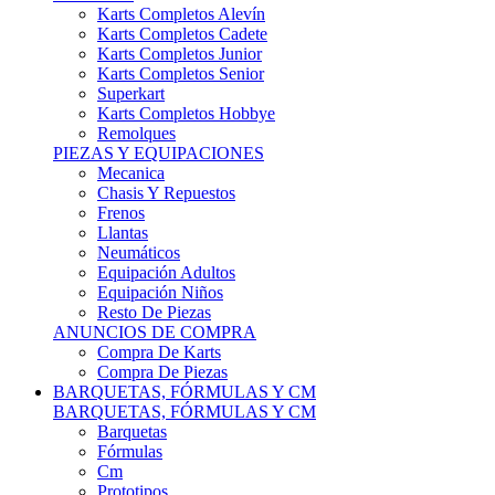
Karts Completos Alevín
Karts Completos Cadete
Karts Completos Junior
Karts Completos Senior
Superkart
Karts Completos Hobbye
Remolques
PIEZAS Y EQUIPACIONES
Mecanica
Chasis Y Repuestos
Frenos
Llantas
Neumáticos
Equipación Adultos
Equipación Niños
Resto De Piezas
ANUNCIOS DE COMPRA
Compra De Karts
Compra De Piezas
BARQUETAS, FÓRMULAS Y CM
BARQUETAS, FÓRMULAS Y CM
Barquetas
Fórmulas
Cm
Prototipos