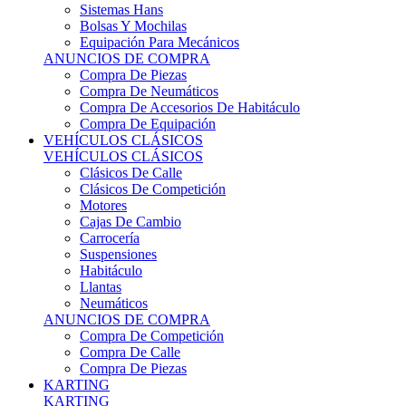
Sistemas Hans
Bolsas Y Mochilas
Equipación Para Mecánicos
ANUNCIOS DE COMPRA
Compra De Piezas
Compra De Neumáticos
Compra De Accesorios De Habitáculo
Compra De Equipación
VEHÍCULOS CLÁSICOS
VEHÍCULOS CLÁSICOS
Clásicos De Calle
Clásicos De Competición
Motores
Cajas De Cambio
Carrocería
Suspensiones
Habitáculo
Llantas
Neumáticos
ANUNCIOS DE COMPRA
Compra De Competición
Compra De Calle
Compra De Piezas
KARTING
KARTING