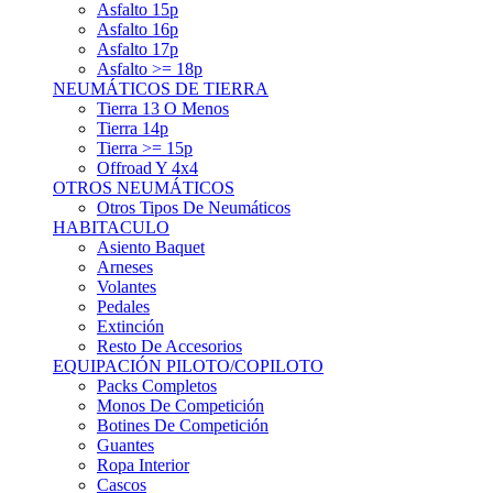
Asfalto 15p
Asfalto 16p
Asfalto 17p
Asfalto >= 18p
NEUMÁTICOS DE TIERRA
Tierra 13 O Menos
Tierra 14p
Tierra >= 15p
Offroad Y 4x4
OTROS NEUMÁTICOS
Otros Tipos De Neumáticos
HABITACULO
Asiento Baquet
Arneses
Volantes
Pedales
Extinción
Resto De Accesorios
EQUIPACIÓN PILOTO/COPILOTO
Packs Completos
Monos De Competición
Botines De Competición
Guantes
Ropa Interior
Cascos