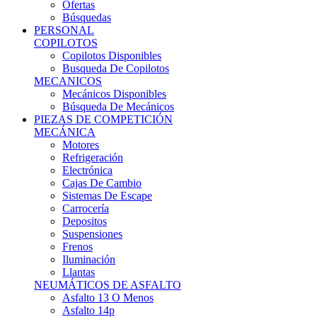
Ofertas
Búsquedas
PERSONAL
COPILOTOS
Copilotos Disponibles
Busqueda De Copilotos
MECANICOS
Mecánicos Disponibles
Búsqueda De Mecánicos
PIEZAS DE COMPETICIÓN
MECÁNICA
Motores
Refrigeración
Electrónica
Cajas De Cambio
Sistemas De Escape
Carrocería
Depositos
Suspensiones
Frenos
Iluminación
Llantas
NEUMÁTICOS DE ASFALTO
Asfalto 13 O Menos
Asfalto 14p