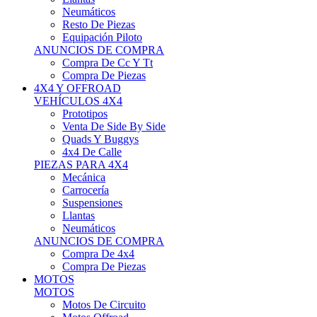
Neumáticos
Resto De Piezas
Equipación Piloto
ANUNCIOS DE COMPRA
Compra De Cc Y Tt
Compra De Piezas
4X4 Y OFFROAD
VEHÍCULOS 4X4
Prototipos
Venta De Side By Side
Quads Y Buggys
4x4 De Calle
PIEZAS PARA 4X4
Mecánica
Carrocería
Suspensiones
Llantas
Neumáticos
ANUNCIOS DE COMPRA
Compra De 4x4
Compra De Piezas
MOTOS
MOTOS
Motos De Circuito