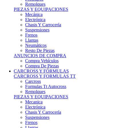
Remolques
PIEZAS Y EQUIPACIONES
Mecánica
Electrónica
Chasis Y Carrocería
Suspensiones
Frenos
Llantas
Neumáticos
Resto De Piezas
ANUNCIOS DE COMPRA
Compra Vehículos
Compra De Piezas
CARCROSS Y FÓRMULAS
CARCROSS Y FORMULAS TT
Carcross
Formulas Tt Autocross
Remolques
PIEZAS Y EQUIPACIONES
Mecanica
Electrónica
Chasis Y Carrocería
Suspensiones
Frenos
Llantas