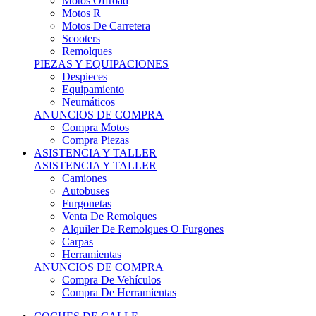
Motos Offroad
Motos R
Motos De Carretera
Scooters
Remolques
PIEZAS Y EQUIPACIONES
Despieces
Equipamiento
Neumáticos
ANUNCIOS DE COMPRA
Compra Motos
Compra Piezas
ASISTENCIA Y TALLER
ASISTENCIA Y TALLER
Camiones
Autobuses
Furgonetas
Venta De Remolques
Alquiler De Remolques O Furgones
Carpas
Herramientas
ANUNCIOS DE COMPRA
Compra De Vehículos
Compra De Herramientas