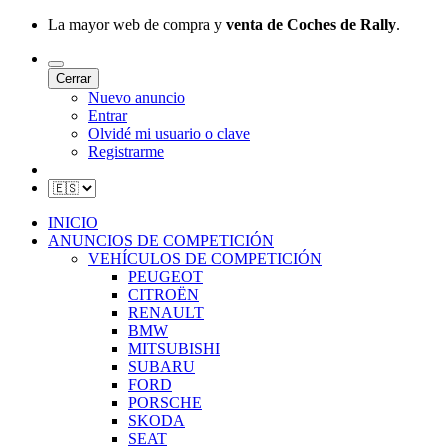
La mayor web de compra y
venta de Coches de Rally
.
Cerrar
Nuevo anuncio
Entrar
Olvidé mi usuario o clave
Registrarme
INICIO
ANUNCIOS DE COMPETICIÓN
VEHÍCULOS DE COMPETICIÓN
PEUGEOT
CITROËN
RENAULT
BMW
MITSUBISHI
SUBARU
FORD
PORSCHE
SKODA
SEAT