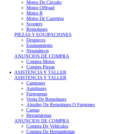
Motos Offroad
Motos R
Motos De Carretera
Scooters
Remolques
PIEZAS Y EQUIPACIONES
Despieces
Equipamiento
Neumáticos
ANUNCIOS DE COMPRA
Compra Motos
Compra Piezas
ASISTENCIA Y TALLER
ASISTENCIA Y TALLER
Camiones
Autobuses
Furgonetas
Venta De Remolques
Alquiler De Remolques O Furgones
Carpas
Herramientas
ANUNCIOS DE COMPRA
Compra De Vehículos
Compra De Herramientas