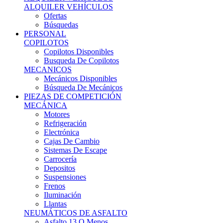
Ofertas
Búsquedas
PERSONAL
COPILOTOS
Copilotos Disponibles
Busqueda De Copilotos
MECANICOS
Mecánicos Disponibles
Búsqueda De Mecánicos
PIEZAS DE COMPETICIÓN
MECÁNICA
Motores
Refrigeración
Electrónica
Cajas De Cambio
Sistemas De Escape
Carrocería
Depositos
Suspensiones
Frenos
Iluminación
Llantas
NEUMÁTICOS DE ASFALTO
Asfalto 13 O Menos
Asfalto 14p