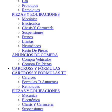
Remolques
PIEZAS Y EQUIPACIONES
Mecánica
Electrónica
Chasis Y Carrocería
Suspensiones
Frenos
Llantas
Neumáticos
Resto De Piezas
ANUNCIOS DE COMPRA
Compra Vehículos
Compra De Piezas
CARCROSS Y FÓRMULAS
CARCROSS Y FORMULAS TT
Carcross
Formulas Tt Autocross
Remolques
PIEZAS Y EQUIPACIONES
Mecanica
Electrónica
Chasis Y Carrocería
Suspensiones
Frenos
Llantas