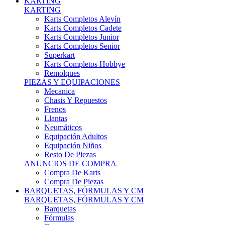
Karts Completos Alevín
Karts Completos Cadete
Karts Completos Junior
Karts Completos Senior
Superkart
Karts Completos Hobbye
Remolques
PIEZAS Y EQUIPACIONES
Mecanica
Chasis Y Repuestos
Frenos
Llantas
Neumáticos
Equipación Adultos
Equipación Niños
Resto De Piezas
ANUNCIOS DE COMPRA
Compra De Karts
Compra De Piezas
BARQUETAS, FÓRMULAS Y CM
BARQUETAS, FÓRMULAS Y CM
Barquetas
Fórmulas
Cm
Prototipos