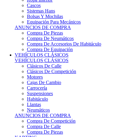
Sistemas Hans
Bolsas Y Mochilas
Equipación Para Mecánicos
ANUNCIOS DE COMPRA
Compra De Piezas
Compra De Neumáticos
Compra De Accesorios De Habitáculo
Compra De Equipación
VEHÍCULOS CLÁSICOS
VEHÍCULOS CLÁSICOS
Clásicos De Calle
Clásicos De Competición
Motores
Cajas De Cambio
Carrocería
Suspensiones
Habitáculo
Llantas
Neumáticos
ANUNCIOS DE COMPRA
Compra De Competición
Compra De Calle
Compra De Piezas
KARTING
KARTING