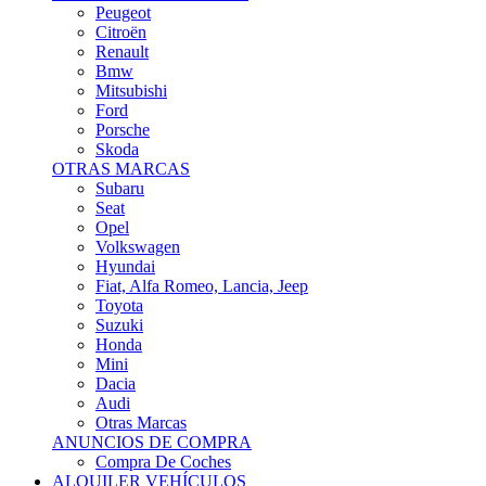
Citroën
Renault
Bmw
Mitsubishi
Ford
Porsche
Skoda
OTRAS MARCAS
Subaru
Seat
Opel
Volkswagen
Hyundai
Fiat, Alfa Romeo, Lancia, Jeep
Toyota
Suzuki
Honda
Mini
Dacia
Audi
Otras Marcas
ANUNCIOS DE COMPRA
Compra De Coches
ALQUILER VEHÍCULOS
ALQUILER VEHÍCULOS