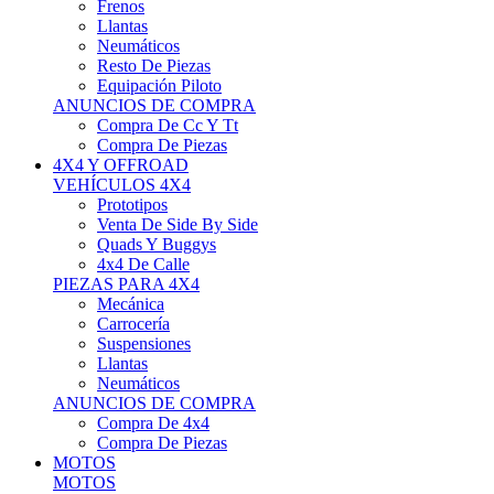
Neumáticos
Resto De Piezas
Equipación Piloto
ANUNCIOS DE COMPRA
Compra De Cc Y Tt
Compra De Piezas
4X4 Y OFFROAD
VEHÍCULOS 4X4
Prototipos
Venta De Side By Side
Quads Y Buggys
4x4 De Calle
PIEZAS PARA 4X4
Mecánica
Carrocería
Suspensiones
Llantas
Neumáticos
ANUNCIOS DE COMPRA
Compra De 4x4
Compra De Piezas
MOTOS
MOTOS
Motos De Circuito