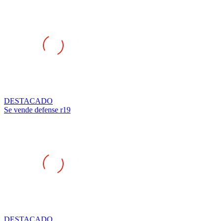
DESTACADO
Se vende defense r19
DESTACADO
Se vende llantas renault megane