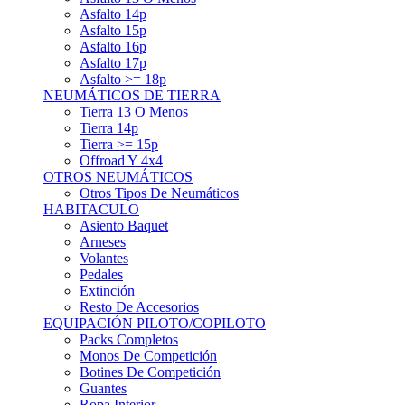
Asfalto 15p
Asfalto 16p
Asfalto 17p
Asfalto >= 18p
NEUMÁTICOS DE TIERRA
Tierra 13 O Menos
Tierra 14p
Tierra >= 15p
Offroad Y 4x4
OTROS NEUMÁTICOS
Otros Tipos De Neumáticos
HABITACULO
Asiento Baquet
Arneses
Volantes
Pedales
Extinción
Resto De Accesorios
EQUIPACIÓN PILOTO/COPILOTO
Packs Completos
Monos De Competición
Botines De Competición
Guantes
Ropa Interior
Cascos