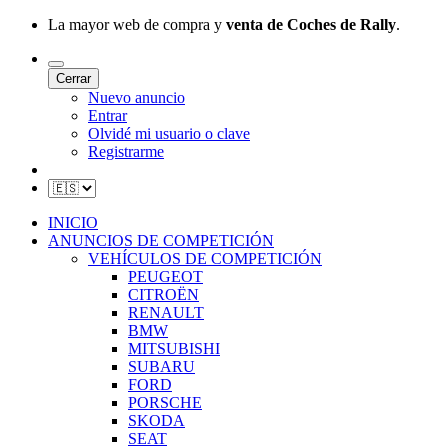
La mayor web de compra y
venta de Coches de Rally
.
Cerrar
Nuevo anuncio
Entrar
Olvidé mi usuario o clave
Registrarme
INICIO
ANUNCIOS DE COMPETICIÓN
VEHÍCULOS DE COMPETICIÓN
PEUGEOT
CITROËN
RENAULT
BMW
MITSUBISHI
SUBARU
FORD
PORSCHE
SKODA
SEAT