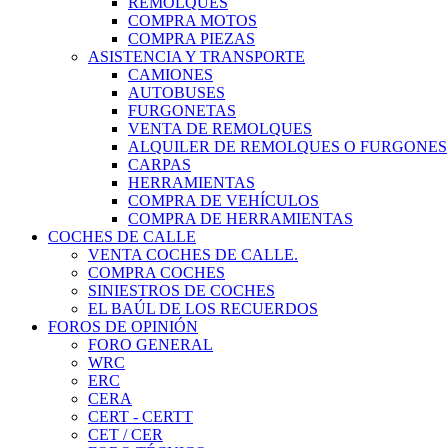
REMOLQUES
COMPRA MOTOS
COMPRA PIEZAS
ASISTENCIA Y TRANSPORTE
CAMIONES
AUTOBUSES
FURGONETAS
VENTA DE REMOLQUES
ALQUILER DE REMOLQUES O FURGONES
CARPAS
HERRAMIENTAS
COMPRA DE VEHÍCULOS
COMPRA DE HERRAMIENTAS
COCHES DE CALLE
VENTA COCHES DE CALLE.
COMPRA COCHES
SINIESTROS DE COCHES
EL BAÚL DE LOS RECUERDOS
FOROS DE OPINIÓN
FORO GENERAL
WRC
ERC
CERA
CERT - CERTT
CET / CER