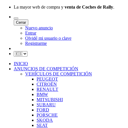
La mayor web de compra y
venta de Coches de Rally
.
Cerrar
Nuevo anuncio
Entrar
Olvidé mi usuario o clave
Registrarme
INICIO
ANUNCIOS DE COMPETICIÓN
VEHÍCULOS DE COMPETICIÓN
PEUGEOT
CITROËN
RENAULT
BMW
MITSUBISHI
SUBARU
FORD
PORSCHE
SKODA
SEAT