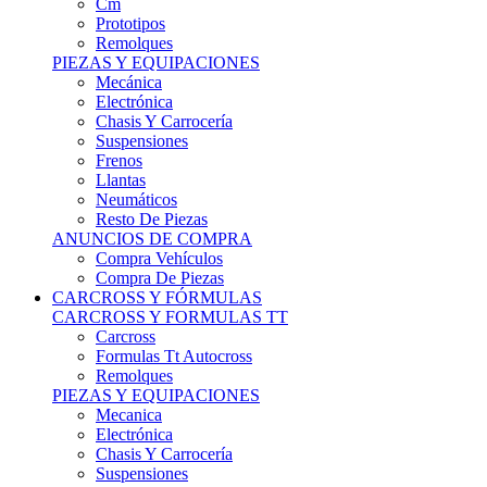
Remolques
PIEZAS Y EQUIPACIONES
Mecánica
Electrónica
Chasis Y Carrocería
Suspensiones
Frenos
Llantas
Neumáticos
Resto De Piezas
ANUNCIOS DE COMPRA
Compra Vehículos
Compra De Piezas
CARCROSS Y FÓRMULAS
CARCROSS Y FORMULAS TT
Carcross
Formulas Tt Autocross
Remolques
PIEZAS Y EQUIPACIONES
Mecanica
Electrónica
Chasis Y Carrocería
Suspensiones
Frenos
Llantas