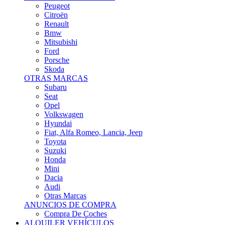
Citroën
Renault
Bmw
Mitsubishi
Ford
Porsche
Skoda
OTRAS MARCAS
Subaru
Seat
Opel
Volkswagen
Hyundai
Fiat, Alfa Romeo, Lancia, Jeep
Toyota
Suzuki
Honda
Mini
Dacia
Audi
Otras Marcas
ANUNCIOS DE COMPRA
Compra De Coches
ALQUILER VEHÍCULOS
ALQUILER VEHÍCULOS