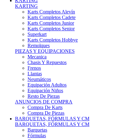
Karts Completos Alevín
Karts Completos Cadete
Karts Completos Junior
Karts Completos Senior
Superkart
Karts Completos Hobbye
Remolques
PIEZAS Y EQUIPACIONES
Mecanica
Chasis Y Repuestos
Frenos
Llantas
Neumáticos
Equipación Adultos
Equipación Niños
Resto De Piezas
ANUNCIOS DE COMPRA
Compra De Karts
Compra De Piezas
BARQUETAS, FÓRMULAS Y CM
BARQUETAS, FÓRMULAS Y CM
Barquetas
Fórmulas
Cm
Prototipos