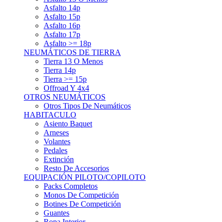
Asfalto 15p
Asfalto 16p
Asfalto 17p
Asfalto >= 18p
NEUMÁTICOS DE TIERRA
Tierra 13 O Menos
Tierra 14p
Tierra >= 15p
Offroad Y 4x4
OTROS NEUMÁTICOS
Otros Tipos De Neumáticos
HABITACULO
Asiento Baquet
Arneses
Volantes
Pedales
Extinción
Resto De Accesorios
EQUIPACIÓN PILOTO/COPILOTO
Packs Completos
Monos De Competición
Botines De Competición
Guantes
Ropa Interior
Cascos