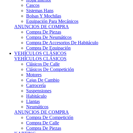
Sistemas Hans
Bolsas Y Mochilas
Equipación Para Mecánicos
ANUNCIOS DE COMPRA
Compra De Piezas
Compra De Neumáticos
Compra De Accesorios De Habitáculo
Compra De Equipación
VEHÍCULOS CLÁSICOS
VEHÍCULOS CLÁSICOS
Clásicos De Calle
Clásicos De Competición
Motores
Cajas De Cambio
Carrocería
Suspensiones
Habitáculo
Llantas
Neumáticos
ANUNCIOS DE COMPRA
Compra De Competición
Compra De Calle
Compra De Piezas
KARTING
KARTING