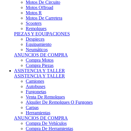
Motos Offroad
Motos R
Motos De Carretera
Scooters
Remolques
PIEZAS Y EQUIPACIONES
Despieces
Equipamiento
Neumáticos
ANUNCIOS DE COMPRA
Compra Motos
Compra Piezas
ASISTENCIA Y TALLER
ASISTENCIA Y TALLER
Camiones
Autobuses
Furgonetas
Venta De Remolques
Alquiler De Remolques O Furgones
Carpas
Herramientas
ANUNCIOS DE COMPRA
Compra De Vehículos
Compra De Herramientas