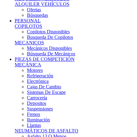
Ofertas
Búsquedas
PERSONAL
COPILOTOS
Copilotos Disponibles
Busqueda De Copilotos
MECANICOS
Mecánicos Disponibles
Búsqueda De Mecánicos
PIEZAS DE COMPETICIÓN
MECÁNICA
Motores
Refrigeración
Electrónica
Cajas De Cambio
Sistemas De Escape
Carrocería
Depositos
Suspensiones
Frenos
Iluminación
Llantas
NEUMÁTICOS DE ASFALTO
Asfalto 13 O Menos
Asfalto 14p