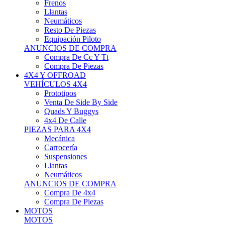
Neumáticos
Resto De Piezas
Equipación Piloto
ANUNCIOS DE COMPRA
Compra De Cc Y Tt
Compra De Piezas
4X4 Y OFFROAD
VEHÍCULOS 4X4
Prototipos
Venta De Side By Side
Quads Y Buggys
4x4 De Calle
PIEZAS PARA 4X4
Mecánica
Carrocería
Suspensiones
Llantas
Neumáticos
ANUNCIOS DE COMPRA
Compra De 4x4
Compra De Piezas
MOTOS
MOTOS
Motos De Circuito