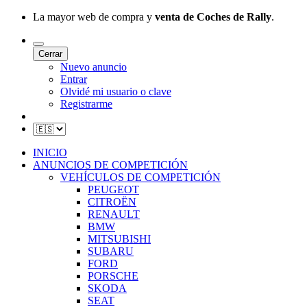
La mayor web de compra y
venta de Coches de Rally
.
Cerrar
Nuevo anuncio
Entrar
Olvidé mi usuario o clave
Registrarme
INICIO
ANUNCIOS DE COMPETICIÓN
VEHÍCULOS DE COMPETICIÓN
PEUGEOT
CITROËN
RENAULT
BMW
MITSUBISHI
SUBARU
FORD
PORSCHE
SKODA
SEAT