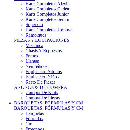
Karts Completos Alevín
Karts Completos Cadete
Karts Completos Junior
Karts Completos Senior
Superkart
Karts Completos Hobbye
Remolques
PIEZAS Y EQUIPACIONES
Mecanica
Chasis Y Repuestos
Frenos
Llantas
Neumáticos
Equipación Adultos
Equipación Niños
Resto De Piezas
ANUNCIOS DE COMPRA
Compra De Karts
Compra De Piezas
BARQUETAS, FÓRMULAS Y CM
BARQUETAS, FÓRMULAS Y CM
Barquetas
Fórmulas
Cm
Prototipos