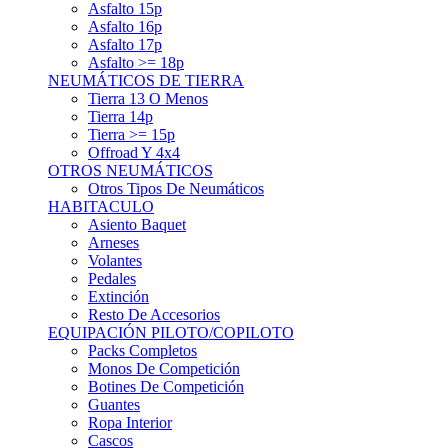
Asfalto 15p
Asfalto 16p
Asfalto 17p
Asfalto >= 18p
NEUMÁTICOS DE TIERRA
Tierra 13 O Menos
Tierra 14p
Tierra >= 15p
Offroad Y 4x4
OTROS NEUMÁTICOS
Otros Tipos De Neumáticos
HABITACULO
Asiento Baquet
Arneses
Volantes
Pedales
Extinción
Resto De Accesorios
EQUIPACIÓN PILOTO/COPILOTO
Packs Completos
Monos De Competición
Botines De Competición
Guantes
Ropa Interior
Cascos