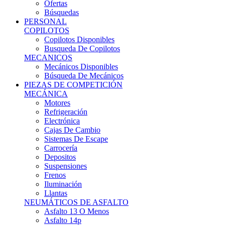
Ofertas
Búsquedas
PERSONAL
COPILOTOS
Copilotos Disponibles
Busqueda De Copilotos
MECANICOS
Mecánicos Disponibles
Búsqueda De Mecánicos
PIEZAS DE COMPETICIÓN
MECÁNICA
Motores
Refrigeración
Electrónica
Cajas De Cambio
Sistemas De Escape
Carrocería
Depositos
Suspensiones
Frenos
Iluminación
Llantas
NEUMÁTICOS DE ASFALTO
Asfalto 13 O Menos
Asfalto 14p