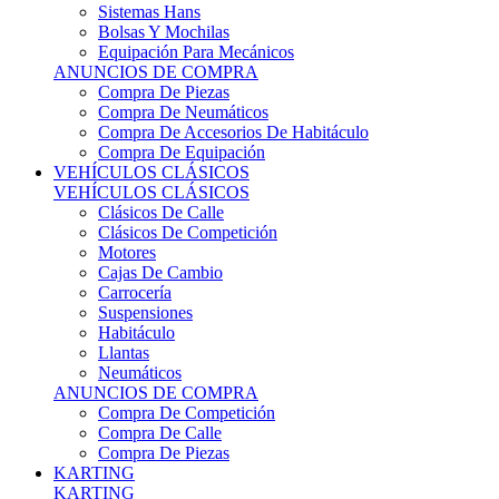
Sistemas Hans
Bolsas Y Mochilas
Equipación Para Mecánicos
ANUNCIOS DE COMPRA
Compra De Piezas
Compra De Neumáticos
Compra De Accesorios De Habitáculo
Compra De Equipación
VEHÍCULOS CLÁSICOS
VEHÍCULOS CLÁSICOS
Clásicos De Calle
Clásicos De Competición
Motores
Cajas De Cambio
Carrocería
Suspensiones
Habitáculo
Llantas
Neumáticos
ANUNCIOS DE COMPRA
Compra De Competición
Compra De Calle
Compra De Piezas
KARTING
KARTING