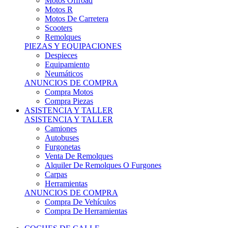
Motos Offroad
Motos R
Motos De Carretera
Scooters
Remolques
PIEZAS Y EQUIPACIONES
Despieces
Equipamiento
Neumáticos
ANUNCIOS DE COMPRA
Compra Motos
Compra Piezas
ASISTENCIA Y TALLER
ASISTENCIA Y TALLER
Camiones
Autobuses
Furgonetas
Venta De Remolques
Alquiler De Remolques O Furgones
Carpas
Herramientas
ANUNCIOS DE COMPRA
Compra De Vehículos
Compra De Herramientas