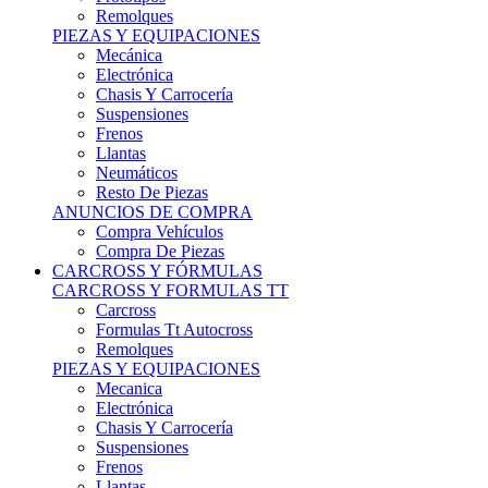
Remolques
PIEZAS Y EQUIPACIONES
Mecánica
Electrónica
Chasis Y Carrocería
Suspensiones
Frenos
Llantas
Neumáticos
Resto De Piezas
ANUNCIOS DE COMPRA
Compra Vehículos
Compra De Piezas
CARCROSS Y FÓRMULAS
CARCROSS Y FORMULAS TT
Carcross
Formulas Tt Autocross
Remolques
PIEZAS Y EQUIPACIONES
Mecanica
Electrónica
Chasis Y Carrocería
Suspensiones
Frenos
Llantas