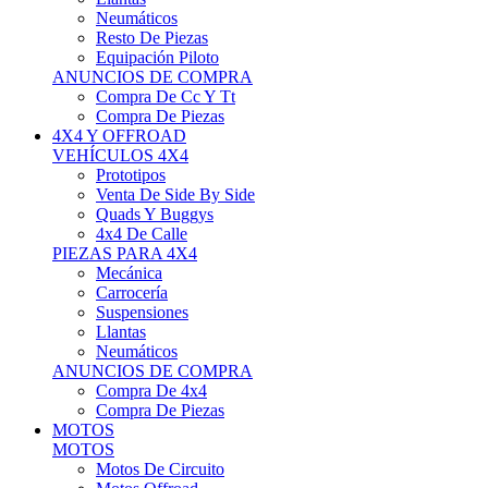
Neumáticos
Resto De Piezas
Equipación Piloto
ANUNCIOS DE COMPRA
Compra De Cc Y Tt
Compra De Piezas
4X4 Y OFFROAD
VEHÍCULOS 4X4
Prototipos
Venta De Side By Side
Quads Y Buggys
4x4 De Calle
PIEZAS PARA 4X4
Mecánica
Carrocería
Suspensiones
Llantas
Neumáticos
ANUNCIOS DE COMPRA
Compra De 4x4
Compra De Piezas
MOTOS
MOTOS
Motos De Circuito