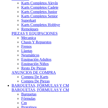
Karts Completos Alevín
Karts Completos Cadete
Karts Completos Junior
Karts Completos Senior
Superkart
Karts Completos Hobbye
Remolques
PIEZAS Y EQUIPACIONES
Mecanica
Chasis Y Repuestos
Frenos
Llantas
Neumáticos
Equipación Adultos
Equipación Niños
Resto De Piezas
ANUNCIOS DE COMPRA
Compra De Karts
Compra De Piezas
BARQUETAS, FÓRMULAS Y CM
BARQUETAS, FÓRMULAS Y CM
Barquetas
Fórmulas
Cm
Prototipos