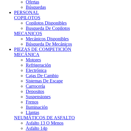
Ofertas
Búsquedas
PERSONAL
COPILOTOS
Copilotos Disponibles
Busqueda De Copilotos
MECANICOS
Mecánicos Disponibles
Búsqueda De Mecánicos
PIEZAS DE COMPETICIÓN
MECÁNICA
Motores
Refrigeración
Electrónica
Cajas De Cambio
Sistemas De Escape
Carrocería
Depositos
Suspensiones
Frenos
Iluminación
Llantas
NEUMÁTICOS DE ASFALTO
Asfalto 13 O Menos
Asfalto 14p