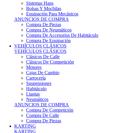
Sistemas Hans
Bolsas Y Mochilas
Equipación Para Mecánicos
ANUNCIOS DE COMPRA
Compra De Piezas
Compra De Neumáticos
Compra De Accesorios De Habitáculo
Compra De Equipación
VEHÍCULOS CLÁSICOS
VEHÍCULOS CLÁSICOS
Clásicos De Calle
Clásicos De Competición
Motores
Cajas De Cambio
Carrocería
Suspensiones
Habitáculo
Llantas
Neumáticos
ANUNCIOS DE COMPRA
Compra De Competición
Compra De Calle
Compra De Piezas
KARTING
KARTING