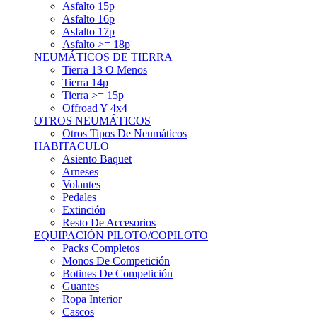
Asfalto 15p
Asfalto 16p
Asfalto 17p
Asfalto >= 18p
NEUMÁTICOS DE TIERRA
Tierra 13 O Menos
Tierra 14p
Tierra >= 15p
Offroad Y 4x4
OTROS NEUMÁTICOS
Otros Tipos De Neumáticos
HABITACULO
Asiento Baquet
Arneses
Volantes
Pedales
Extinción
Resto De Accesorios
EQUIPACIÓN PILOTO/COPILOTO
Packs Completos
Monos De Competición
Botines De Competición
Guantes
Ropa Interior
Cascos