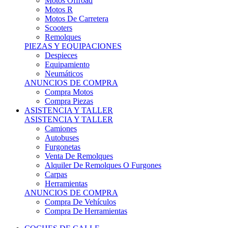
Motos Offroad
Motos R
Motos De Carretera
Scooters
Remolques
PIEZAS Y EQUIPACIONES
Despieces
Equipamiento
Neumáticos
ANUNCIOS DE COMPRA
Compra Motos
Compra Piezas
ASISTENCIA Y TALLER
ASISTENCIA Y TALLER
Camiones
Autobuses
Furgonetas
Venta De Remolques
Alquiler De Remolques O Furgones
Carpas
Herramientas
ANUNCIOS DE COMPRA
Compra De Vehículos
Compra De Herramientas