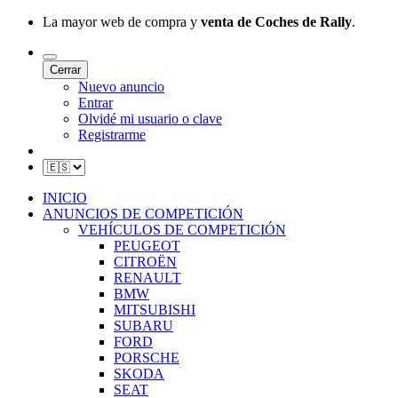
La mayor web de compra y
venta de Coches de Rally
.
Cerrar
Nuevo anuncio
Entrar
Olvidé mi usuario o clave
Registrarme
INICIO
ANUNCIOS DE COMPETICIÓN
VEHÍCULOS DE COMPETICIÓN
PEUGEOT
CITROËN
RENAULT
BMW
MITSUBISHI
SUBARU
FORD
PORSCHE
SKODA
SEAT