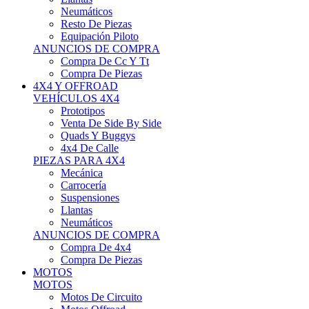
Neumáticos
Resto De Piezas
Equipación Piloto
ANUNCIOS DE COMPRA
Compra De Cc Y Tt
Compra De Piezas
4X4 Y OFFROAD
VEHÍCULOS 4X4
Prototipos
Venta De Side By Side
Quads Y Buggys
4x4 De Calle
PIEZAS PARA 4X4
Mecánica
Carrocería
Suspensiones
Llantas
Neumáticos
ANUNCIOS DE COMPRA
Compra De 4x4
Compra De Piezas
MOTOS
MOTOS
Motos De Circuito