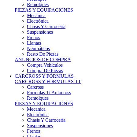
Remolques
PIEZAS Y EQUIPACIONES
Mecánica
Electrónica
Chasis Y Carrocería
Suspensiones
Frenos
Llantas
Neumáticos
Resto De Piezas
ANUNCIOS DE COMPRA
Compra Vehículos
Compra De Piezas
CARCROSS Y FÓRMULAS
CARCROSS Y FORMULAS TT
Carcross
Formulas Tt Autocross
Remolques
PIEZAS Y EQUIPACIONES
Mecanica
Electrónica
Chasis Y Carrocería
Suspensiones
Frenos
Llantas