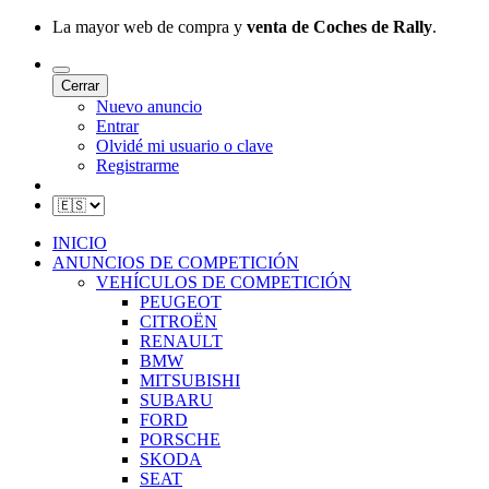
La mayor web de compra y
venta de Coches de Rally
.
Cerrar
Nuevo anuncio
Entrar
Olvidé mi usuario o clave
Registrarme
INICIO
ANUNCIOS DE COMPETICIÓN
VEHÍCULOS DE COMPETICIÓN
PEUGEOT
CITROËN
RENAULT
BMW
MITSUBISHI
SUBARU
FORD
PORSCHE
SKODA
SEAT