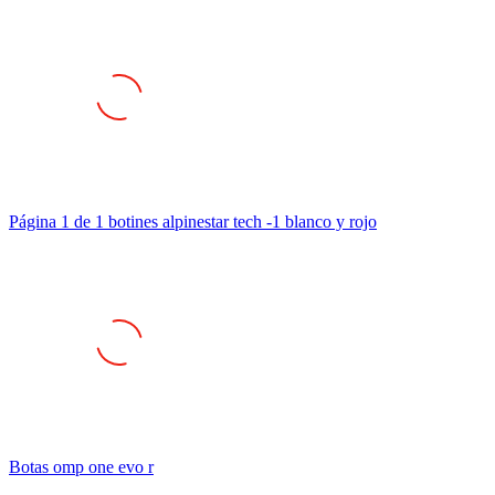
Página 1 de 1 botines alpinestar tech -1 blanco y rojo
Botas omp one evo r