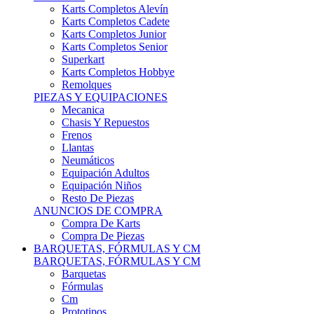
Karts Completos Alevín
Karts Completos Cadete
Karts Completos Junior
Karts Completos Senior
Superkart
Karts Completos Hobbye
Remolques
PIEZAS Y EQUIPACIONES
Mecanica
Chasis Y Repuestos
Frenos
Llantas
Neumáticos
Equipación Adultos
Equipación Niños
Resto De Piezas
ANUNCIOS DE COMPRA
Compra De Karts
Compra De Piezas
BARQUETAS, FÓRMULAS Y CM
BARQUETAS, FÓRMULAS Y CM
Barquetas
Fórmulas
Cm
Prototipos