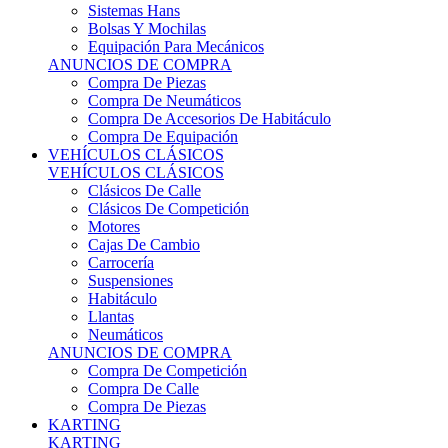
Sistemas Hans
Bolsas Y Mochilas
Equipación Para Mecánicos
ANUNCIOS DE COMPRA
Compra De Piezas
Compra De Neumáticos
Compra De Accesorios De Habitáculo
Compra De Equipación
VEHÍCULOS CLÁSICOS
VEHÍCULOS CLÁSICOS
Clásicos De Calle
Clásicos De Competición
Motores
Cajas De Cambio
Carrocería
Suspensiones
Habitáculo
Llantas
Neumáticos
ANUNCIOS DE COMPRA
Compra De Competición
Compra De Calle
Compra De Piezas
KARTING
KARTING