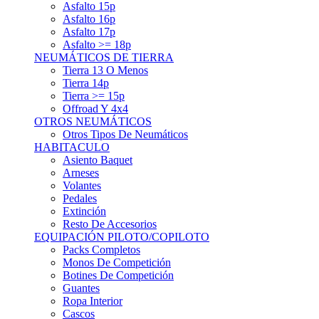
Asfalto 15p
Asfalto 16p
Asfalto 17p
Asfalto >= 18p
NEUMÁTICOS DE TIERRA
Tierra 13 O Menos
Tierra 14p
Tierra >= 15p
Offroad Y 4x4
OTROS NEUMÁTICOS
Otros Tipos De Neumáticos
HABITACULO
Asiento Baquet
Arneses
Volantes
Pedales
Extinción
Resto De Accesorios
EQUIPACIÓN PILOTO/COPILOTO
Packs Completos
Monos De Competición
Botines De Competición
Guantes
Ropa Interior
Cascos