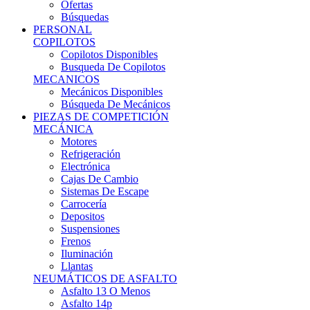
Ofertas
Búsquedas
PERSONAL
COPILOTOS
Copilotos Disponibles
Busqueda De Copilotos
MECANICOS
Mecánicos Disponibles
Búsqueda De Mecánicos
PIEZAS DE COMPETICIÓN
MECÁNICA
Motores
Refrigeración
Electrónica
Cajas De Cambio
Sistemas De Escape
Carrocería
Depositos
Suspensiones
Frenos
Iluminación
Llantas
NEUMÁTICOS DE ASFALTO
Asfalto 13 O Menos
Asfalto 14p