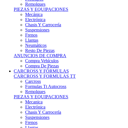
Remolques
PIEZAS Y EQUIPACIONES
Mecánica
Electrónica
Chasis Y Carrocería
Suspensiones
Frenos
Llantas
Neumáticos
Resto De Piezas
ANUNCIOS DE COMPRA
Compra Vehículos
Compra De Piezas
CARCROSS Y FÓRMULAS
CARCROSS Y FORMULAS TT
Carcross
Formulas Tt Autocross
Remolques
PIEZAS Y EQUIPACIONES
Mecanica
Electrónica
Chasis Y Carrocería
Suspensiones
Frenos
Llantas