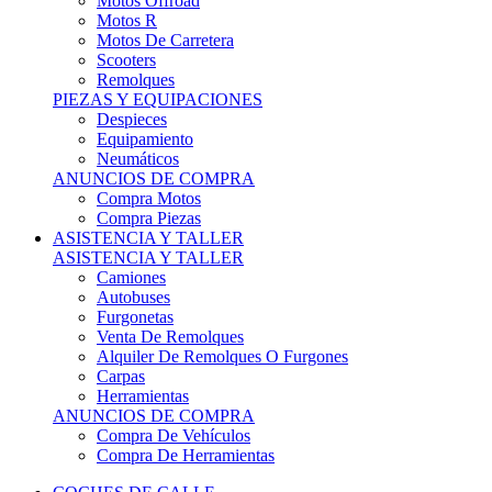
Motos Offroad
Motos R
Motos De Carretera
Scooters
Remolques
PIEZAS Y EQUIPACIONES
Despieces
Equipamiento
Neumáticos
ANUNCIOS DE COMPRA
Compra Motos
Compra Piezas
ASISTENCIA Y TALLER
ASISTENCIA Y TALLER
Camiones
Autobuses
Furgonetas
Venta De Remolques
Alquiler De Remolques O Furgones
Carpas
Herramientas
ANUNCIOS DE COMPRA
Compra De Vehículos
Compra De Herramientas