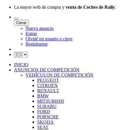
La mayor web de compra y
venta de Coches de Rally
.
Cerrar
Nuevo anuncio
Entrar
Olvidé mi usuario o clave
Registrarme
INICIO
ANUNCIOS DE COMPETICIÓN
VEHÍCULOS DE COMPETICIÓN
PEUGEOT
CITROËN
RENAULT
BMW
MITSUBISHI
SUBARU
FORD
PORSCHE
SKODA
SEAT