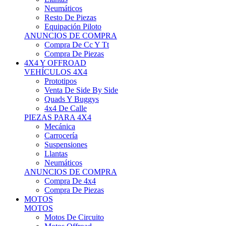
Neumáticos
Resto De Piezas
Equipación Piloto
ANUNCIOS DE COMPRA
Compra De Cc Y Tt
Compra De Piezas
4X4 Y OFFROAD
VEHÍCULOS 4X4
Prototipos
Venta De Side By Side
Quads Y Buggys
4x4 De Calle
PIEZAS PARA 4X4
Mecánica
Carrocería
Suspensiones
Llantas
Neumáticos
ANUNCIOS DE COMPRA
Compra De 4x4
Compra De Piezas
MOTOS
MOTOS
Motos De Circuito