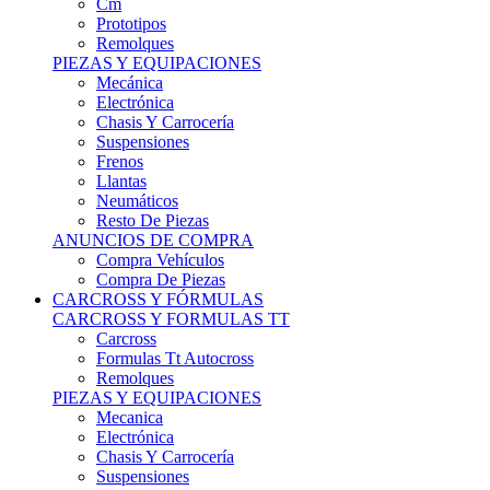
Remolques
PIEZAS Y EQUIPACIONES
Mecánica
Electrónica
Chasis Y Carrocería
Suspensiones
Frenos
Llantas
Neumáticos
Resto De Piezas
ANUNCIOS DE COMPRA
Compra Vehículos
Compra De Piezas
CARCROSS Y FÓRMULAS
CARCROSS Y FORMULAS TT
Carcross
Formulas Tt Autocross
Remolques
PIEZAS Y EQUIPACIONES
Mecanica
Electrónica
Chasis Y Carrocería
Suspensiones
Frenos
Llantas