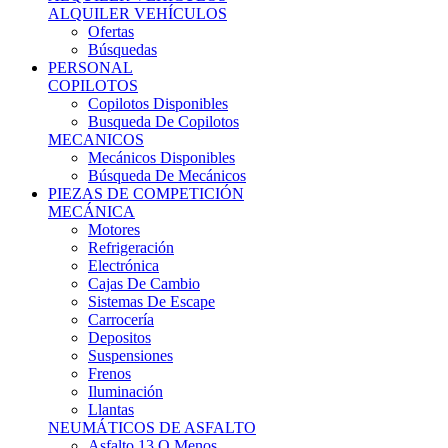
Ofertas
Búsquedas
PERSONAL
COPILOTOS
Copilotos Disponibles
Busqueda De Copilotos
MECANICOS
Mecánicos Disponibles
Búsqueda De Mecánicos
PIEZAS DE COMPETICIÓN
MECÁNICA
Motores
Refrigeración
Electrónica
Cajas De Cambio
Sistemas De Escape
Carrocería
Depositos
Suspensiones
Frenos
Iluminación
Llantas
NEUMÁTICOS DE ASFALTO
Asfalto 13 O Menos
Asfalto 14p