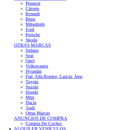
Citroën
Renault
Bmw
Mitsubishi
Ford
Porsche
Skoda
OTRAS MARCAS
Subaru
Seat
Opel
Volkswagen
Hyundai
Fiat, Alfa Romeo, Lancia, Jeep
Toyota
Suzuki
Honda
Mini
Dacia
Audi
Otras Marcas
ANUNCIOS DE COMPRA
Compra De Coches
ALQUILER VEHÍCULOS
ALQUILER VEHÍCULOS