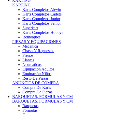
Karts Completos Alevín
Karts Completos Cadete
Karts Completos Junior
Karts Completos Senior
Superkart
Karts Completos Hobbye
Remolques
PIEZAS Y EQUIPACIONES
Mecanica
Chasis Y Repuestos
Frenos
Llantas
Neumáticos
Equipación Adultos
Equipación Niños
Resto De Piezas
ANUNCIOS DE COMPRA
Compra De Karts
Compra De Piezas
BARQUETAS, FÓRMULAS Y CM
BARQUETAS, FÓRMULAS Y CM
Barquetas
Fórmulas
Cm
Prototipos