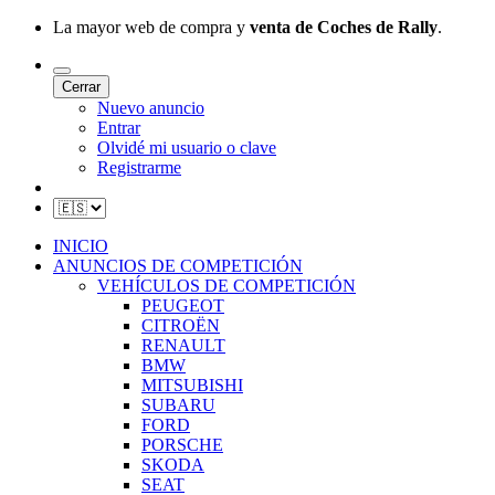
La mayor web de compra y
venta de Coches de Rally
.
Cerrar
Nuevo anuncio
Entrar
Olvidé mi usuario o clave
Registrarme
INICIO
ANUNCIOS DE COMPETICIÓN
VEHÍCULOS DE COMPETICIÓN
PEUGEOT
CITROËN
RENAULT
BMW
MITSUBISHI
SUBARU
FORD
PORSCHE
SKODA
SEAT