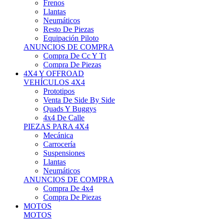
Neumáticos
Resto De Piezas
Equipación Piloto
ANUNCIOS DE COMPRA
Compra De Cc Y Tt
Compra De Piezas
4X4 Y OFFROAD
VEHÍCULOS 4X4
Prototipos
Venta De Side By Side
Quads Y Buggys
4x4 De Calle
PIEZAS PARA 4X4
Mecánica
Carrocería
Suspensiones
Llantas
Neumáticos
ANUNCIOS DE COMPRA
Compra De 4x4
Compra De Piezas
MOTOS
MOTOS
Motos De Circuito