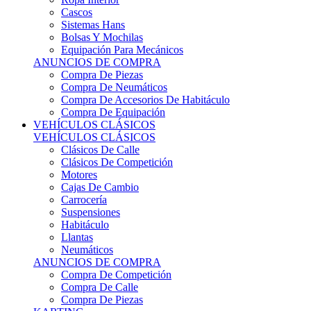
Sistemas Hans
Bolsas Y Mochilas
Equipación Para Mecánicos
ANUNCIOS DE COMPRA
Compra De Piezas
Compra De Neumáticos
Compra De Accesorios De Habitáculo
Compra De Equipación
VEHÍCULOS CLÁSICOS
VEHÍCULOS CLÁSICOS
Clásicos De Calle
Clásicos De Competición
Motores
Cajas De Cambio
Carrocería
Suspensiones
Habitáculo
Llantas
Neumáticos
ANUNCIOS DE COMPRA
Compra De Competición
Compra De Calle
Compra De Piezas
KARTING
KARTING