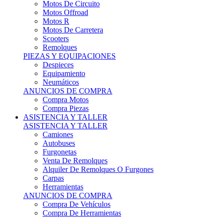
Motos Offroad
Motos R
Motos De Carretera
Scooters
Remolques
PIEZAS Y EQUIPACIONES
Despieces
Equipamiento
Neumáticos
ANUNCIOS DE COMPRA
Compra Motos
Compra Piezas
ASISTENCIA Y TALLER
ASISTENCIA Y TALLER
Camiones
Autobuses
Furgonetas
Venta De Remolques
Alquiler De Remolques O Furgones
Carpas
Herramientas
ANUNCIOS DE COMPRA
Compra De Vehículos
Compra De Herramientas