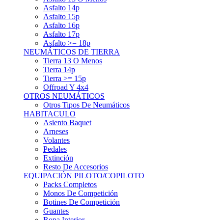
Asfalto 15p
Asfalto 16p
Asfalto 17p
Asfalto >= 18p
NEUMÁTICOS DE TIERRA
Tierra 13 O Menos
Tierra 14p
Tierra >= 15p
Offroad Y 4x4
OTROS NEUMÁTICOS
Otros Tipos De Neumáticos
HABITACULO
Asiento Baquet
Arneses
Volantes
Pedales
Extinción
Resto De Accesorios
EQUIPACIÓN PILOTO/COPILOTO
Packs Completos
Monos De Competición
Botines De Competición
Guantes
Ropa Interior
Cascos