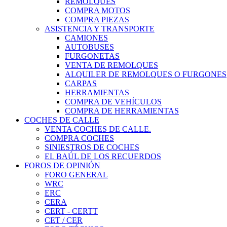
REMOLQUES
COMPRA MOTOS
COMPRA PIEZAS
ASISTENCIA Y TRANSPORTE
CAMIONES
AUTOBUSES
FURGONETAS
VENTA DE REMOLQUES
ALQUILER DE REMOLQUES O FURGONES
CARPAS
HERRAMIENTAS
COMPRA DE VEHÍCULOS
COMPRA DE HERRAMIENTAS
COCHES DE CALLE
VENTA COCHES DE CALLE.
COMPRA COCHES
SINIESTROS DE COCHES
EL BAÚL DE LOS RECUERDOS
FOROS DE OPINIÓN
FORO GENERAL
WRC
ERC
CERA
CERT - CERTT
CET / CER