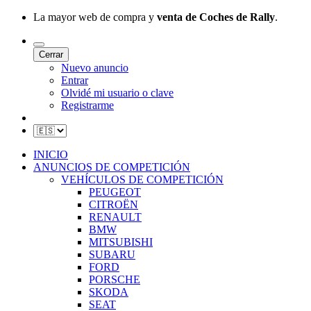
La mayor web de compra y
venta de Coches de Rally
.
Cerrar
Nuevo anuncio
Entrar
Olvidé mi usuario o clave
Registrarme
INICIO
ANUNCIOS DE COMPETICIÓN
VEHÍCULOS DE COMPETICIÓN
PEUGEOT
CITROËN
RENAULT
BMW
MITSUBISHI
SUBARU
FORD
PORSCHE
SKODA
SEAT