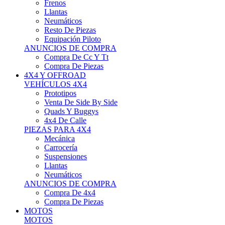
Neumáticos
Resto De Piezas
Equipación Piloto
ANUNCIOS DE COMPRA
Compra De Cc Y Tt
Compra De Piezas
4X4 Y OFFROAD
VEHÍCULOS 4X4
Prototipos
Venta De Side By Side
Quads Y Buggys
4x4 De Calle
PIEZAS PARA 4X4
Mecánica
Carrocería
Suspensiones
Llantas
Neumáticos
ANUNCIOS DE COMPRA
Compra De 4x4
Compra De Piezas
MOTOS
MOTOS
Motos De Circuito