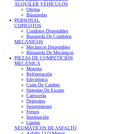
Ofertas
Búsquedas
PERSONAL
COPILOTOS
Copilotos Disponibles
Busqueda De Copilotos
MECANICOS
Mecánicos Disponibles
Búsqueda De Mecánicos
PIEZAS DE COMPETICIÓN
MECÁNICA
Motores
Refrigeración
Electrónica
Cajas De Cambio
Sistemas De Escape
Carrocería
Depositos
Suspensiones
Frenos
Iluminación
Llantas
NEUMÁTICOS DE ASFALTO
Asfalto 13 O Menos
Asfalto 14p