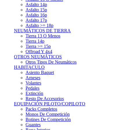
Asfalto 15p
Asfalto 16p
Asfalto 17p
Asfalto >= 18p
NEUMÁTICOS DE TIERRA
Tierra 13 O Menos
Tierra 14p
Tierra >= 15p
Offroad Y 4x4
OTROS NEUMÁTICOS
Otros Tipos De Neumáticos
HABITACULO
Asiento Baquet
Arneses
Volantes
Pedales
Extinción
Resto De Accesorios
EQUIPACIÓN PILOTO/COPILOTO
Packs Completos
Monos De Competición
Botines De Competición
Guantes
Ropa Interior
Cascos