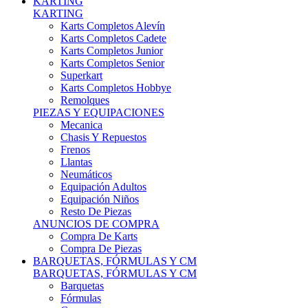
Karts Completos Alevín
Karts Completos Cadete
Karts Completos Junior
Karts Completos Senior
Superkart
Karts Completos Hobbye
Remolques
PIEZAS Y EQUIPACIONES
Mecanica
Chasis Y Repuestos
Frenos
Llantas
Neumáticos
Equipación Adultos
Equipación Niños
Resto De Piezas
ANUNCIOS DE COMPRA
Compra De Karts
Compra De Piezas
BARQUETAS, FÓRMULAS Y CM
BARQUETAS, FÓRMULAS Y CM
Barquetas
Fórmulas
Cm
Prototipos