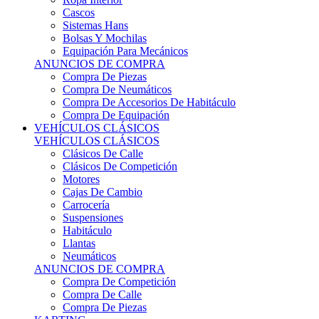
Sistemas Hans
Bolsas Y Mochilas
Equipación Para Mecánicos
ANUNCIOS DE COMPRA
Compra De Piezas
Compra De Neumáticos
Compra De Accesorios De Habitáculo
Compra De Equipación
VEHÍCULOS CLÁSICOS
VEHÍCULOS CLÁSICOS
Clásicos De Calle
Clásicos De Competición
Motores
Cajas De Cambio
Carrocería
Suspensiones
Habitáculo
Llantas
Neumáticos
ANUNCIOS DE COMPRA
Compra De Competición
Compra De Calle
Compra De Piezas
KARTING
KARTING