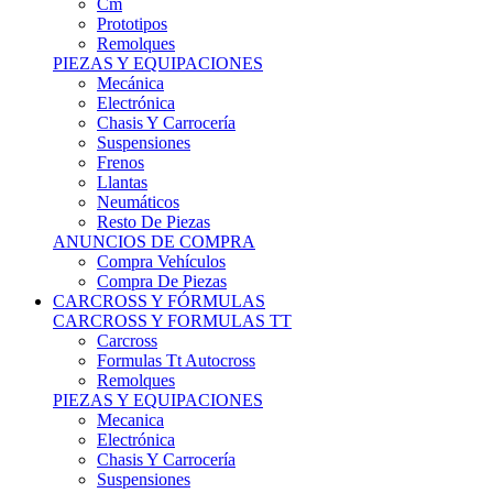
Remolques
PIEZAS Y EQUIPACIONES
Mecánica
Electrónica
Chasis Y Carrocería
Suspensiones
Frenos
Llantas
Neumáticos
Resto De Piezas
ANUNCIOS DE COMPRA
Compra Vehículos
Compra De Piezas
CARCROSS Y FÓRMULAS
CARCROSS Y FORMULAS TT
Carcross
Formulas Tt Autocross
Remolques
PIEZAS Y EQUIPACIONES
Mecanica
Electrónica
Chasis Y Carrocería
Suspensiones
Frenos
Llantas