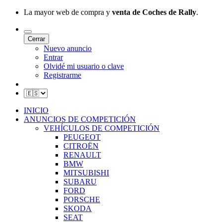
La mayor web de compra y
venta de Coches de Rally
.
Cerrar
Nuevo anuncio
Entrar
Olvidé mi usuario o clave
Registrarme
INICIO
ANUNCIOS DE COMPETICIÓN
VEHÍCULOS DE COMPETICIÓN
PEUGEOT
CITROËN
RENAULT
BMW
MITSUBISHI
SUBARU
FORD
PORSCHE
SKODA
SEAT