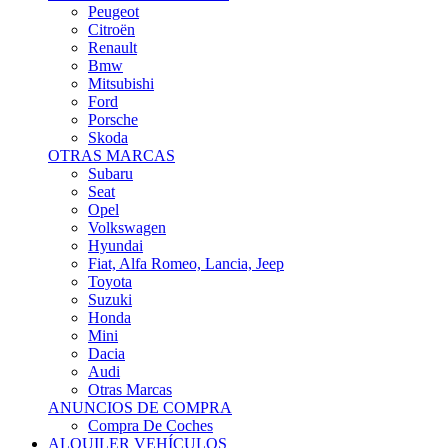
Citroën
Renault
Bmw
Mitsubishi
Ford
Porsche
Skoda
OTRAS MARCAS
Subaru
Seat
Opel
Volkswagen
Hyundai
Fiat, Alfa Romeo, Lancia, Jeep
Toyota
Suzuki
Honda
Mini
Dacia
Audi
Otras Marcas
ANUNCIOS DE COMPRA
Compra De Coches
ALQUILER VEHÍCULOS
ALQUILER VEHÍCULOS