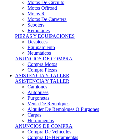
Motos Offroad
Motos R
Motos De Carretera
Scooters
Remolques
PIEZAS Y EQUIPACIONES
Despieces
Equipamiento
Neumáticos
ANUNCIOS DE COMPRA
Compra Motos
Compra Piezas
ASISTENCIA Y TALLER
ASISTENCIA Y TALLER
Camiones
Autobuses
Furgonetas
Venta De Remolques
Alquiler De Remolques O Furgones
Carpas
Herramientas
ANUNCIOS DE COMPRA
Compra De Vehículos
Compra De Herramientas