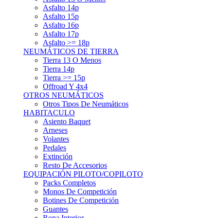
Asfalto 15p
Asfalto 16p
Asfalto 17p
Asfalto >= 18p
NEUMÁTICOS DE TIERRA
Tierra 13 O Menos
Tierra 14p
Tierra >= 15p
Offroad Y 4x4
OTROS NEUMÁTICOS
Otros Tipos De Neumáticos
HABITACULO
Asiento Baquet
Arneses
Volantes
Pedales
Extinción
Resto De Accesorios
EQUIPACIÓN PILOTO/COPILOTO
Packs Completos
Monos De Competición
Botines De Competición
Guantes
Ropa Interior
Cascos