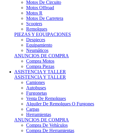
Motos Offroad
Motos R
Motos De Carretera
Scooters
Remolques
PIEZAS Y EQUIPACIONES
Despieces
Equipamiento
Neumáticos
ANUNCIOS DE COMPRA
Compra Motos
Compra Piezas
ASISTENCIA Y TALLER
ASISTENCIA Y TALLER
Camiones
Autobuses
Furgonetas
Venta De Remolques
Alquiler De Remolques O Furgones
Carpas
Herramientas
ANUNCIOS DE COMPRA
Compra De Vehículos
Compra De Herramientas