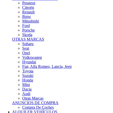
Citroën
Renault
Bmw
Mitsubishi
Ford
Porsche
Skoda
OTRAS MARCAS
Subaru
Seat
Opel
Volkswagen
Hyundai
Fiat, Alfa Romeo, Lancia, Jeep
Toyota
Suzuki
Honda
Mini
Dacia
Audi
Otras Marcas
ANUNCIOS DE COMPRA
Compra De Coches
ALQUILER VEHÍCULOS
ALQUILER VEHÍCULOS