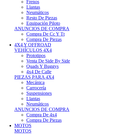
Neumáticos
Resto De Piezas
Equipación Piloto
ANUNCIOS DE COMPRA
Compra De Cc Y Tt
Compra De Piezas
4X4 Y OFFROAD
VEHÍCULOS 4X4
Prototipos
Venta De Side By Side
Quads Y Buggys
4x4 De Calle
PIEZAS PARA 4X4
Mecánica
Carrocería
Suspensiones
Llantas
Neumáticos
ANUNCIOS DE COMPRA
Compra De 4x4
Compra De Piezas
MOTOS
MOTOS
Motos De Circuito