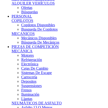
Ofertas
Búsquedas
PERSONAL
COPILOTOS
Copilotos Disponibles
Busqueda De Copilotos
MECANICOS
Mecánicos Disponibles
Búsqueda De Mecánicos
PIEZAS DE COMPETICIÓN
MECÁNICA
Motores
Refrigeración
Electrónica
Cajas De Cambio
Sistemas De Escape
Carrocería
Depositos
Suspensiones
Frenos
Iluminación
Llantas
NEUMÁTICOS DE ASFALTO
Asfalto 13 O Menos
Asfalto 14p