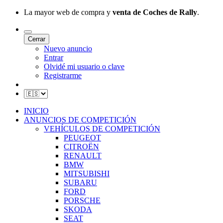
La mayor web de compra y
venta de Coches de Rally
.
Cerrar
Nuevo anuncio
Entrar
Olvidé mi usuario o clave
Registrarme
INICIO
ANUNCIOS DE COMPETICIÓN
VEHÍCULOS DE COMPETICIÓN
PEUGEOT
CITROËN
RENAULT
BMW
MITSUBISHI
SUBARU
FORD
PORSCHE
SKODA
SEAT