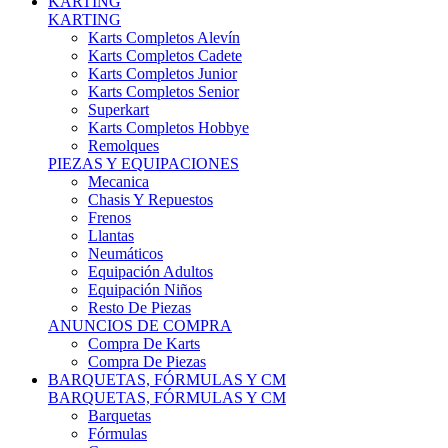
Karts Completos Alevín
Karts Completos Cadete
Karts Completos Junior
Karts Completos Senior
Superkart
Karts Completos Hobbye
Remolques
PIEZAS Y EQUIPACIONES
Mecanica
Chasis Y Repuestos
Frenos
Llantas
Neumáticos
Equipación Adultos
Equipación Niños
Resto De Piezas
ANUNCIOS DE COMPRA
Compra De Karts
Compra De Piezas
BARQUETAS, FÓRMULAS Y CM
BARQUETAS, FÓRMULAS Y CM
Barquetas
Fórmulas
Cm
Prototipos