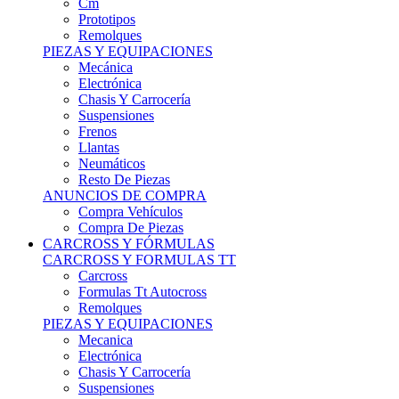
Remolques
PIEZAS Y EQUIPACIONES
Mecánica
Electrónica
Chasis Y Carrocería
Suspensiones
Frenos
Llantas
Neumáticos
Resto De Piezas
ANUNCIOS DE COMPRA
Compra Vehículos
Compra De Piezas
CARCROSS Y FÓRMULAS
CARCROSS Y FORMULAS TT
Carcross
Formulas Tt Autocross
Remolques
PIEZAS Y EQUIPACIONES
Mecanica
Electrónica
Chasis Y Carrocería
Suspensiones
Frenos
Llantas