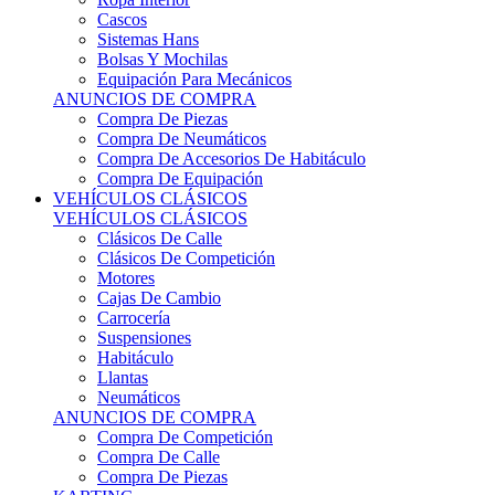
Sistemas Hans
Bolsas Y Mochilas
Equipación Para Mecánicos
ANUNCIOS DE COMPRA
Compra De Piezas
Compra De Neumáticos
Compra De Accesorios De Habitáculo
Compra De Equipación
VEHÍCULOS CLÁSICOS
VEHÍCULOS CLÁSICOS
Clásicos De Calle
Clásicos De Competición
Motores
Cajas De Cambio
Carrocería
Suspensiones
Habitáculo
Llantas
Neumáticos
ANUNCIOS DE COMPRA
Compra De Competición
Compra De Calle
Compra De Piezas
KARTING
KARTING