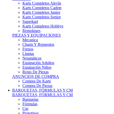
Karts Completos Alevín
Karts Completos Cadete
Karts Completos Junior
Karts Completos Senior
Superkart
Karts Completos Hobbye
Remolques
PIEZAS Y EQUIPACIONES
Mecanica
Chasis Y Repuestos
Frenos
Llantas
Neumáticos
Equipación Adultos
Equipación Niños
Resto De Piezas
ANUNCIOS DE COMPRA
Compra De Karts
Compra De Piezas
BARQUETAS, FÓRMULAS Y CM
BARQUETAS, FÓRMULAS Y CM
Barquetas
Fórmulas
Cm
Prototipos