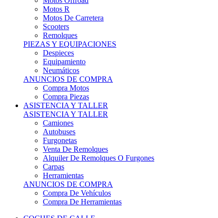
Motos Offroad
Motos R
Motos De Carretera
Scooters
Remolques
PIEZAS Y EQUIPACIONES
Despieces
Equipamiento
Neumáticos
ANUNCIOS DE COMPRA
Compra Motos
Compra Piezas
ASISTENCIA Y TALLER
ASISTENCIA Y TALLER
Camiones
Autobuses
Furgonetas
Venta De Remolques
Alquiler De Remolques O Furgones
Carpas
Herramientas
ANUNCIOS DE COMPRA
Compra De Vehículos
Compra De Herramientas