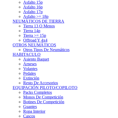
Asfalto 15p
Asfalto 16p
Asfalto 17p
Asfalto >= 18p
NEUMÁTICOS DE TIERRA
Tierra 13 O Menos
Tierra 14p
Tierra >= 15p
Offroad Y 4x4
OTROS NEUMÁTICOS
Otros Tipos De Neumáticos
HABITACULO
Asiento Baquet
Arneses
Volantes
Pedales
Extinción
Resto De Accesorios
EQUIPACIÓN PILOTO/COPILOTO
Packs Completos
Monos De Competición
Botines De Competición
Guantes
Ropa Interior
Cascos