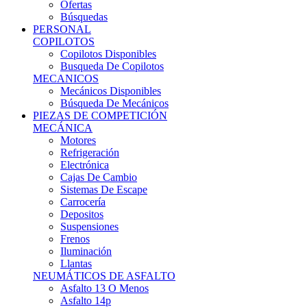
Ofertas
Búsquedas
PERSONAL
COPILOTOS
Copilotos Disponibles
Busqueda De Copilotos
MECANICOS
Mecánicos Disponibles
Búsqueda De Mecánicos
PIEZAS DE COMPETICIÓN
MECÁNICA
Motores
Refrigeración
Electrónica
Cajas De Cambio
Sistemas De Escape
Carrocería
Depositos
Suspensiones
Frenos
Iluminación
Llantas
NEUMÁTICOS DE ASFALTO
Asfalto 13 O Menos
Asfalto 14p