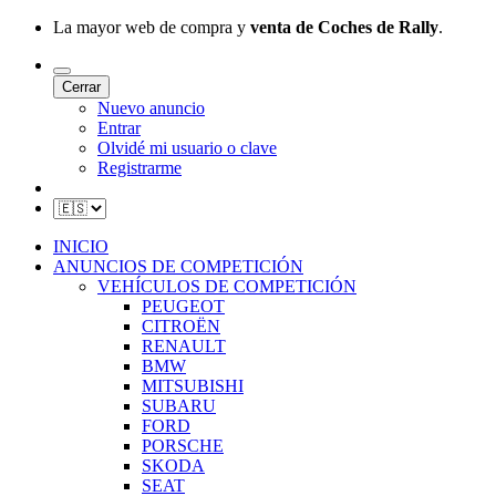
La mayor web de compra y
venta de Coches de Rally
.
Cerrar
Nuevo anuncio
Entrar
Olvidé mi usuario o clave
Registrarme
INICIO
ANUNCIOS DE COMPETICIÓN
VEHÍCULOS DE COMPETICIÓN
PEUGEOT
CITROËN
RENAULT
BMW
MITSUBISHI
SUBARU
FORD
PORSCHE
SKODA
SEAT