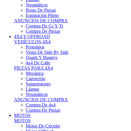
Neumáticos
Resto De Piezas
Equipación Piloto
ANUNCIOS DE COMPRA
Compra De Cc Y Tt
Compra De Piezas
4X4 Y OFFROAD
VEHÍCULOS 4X4
Prototipos
Venta De Side By Side
Quads Y Buggys
4x4 De Calle
PIEZAS PARA 4X4
Mecánica
Carrocería
Suspensiones
Llantas
Neumáticos
ANUNCIOS DE COMPRA
Compra De 4x4
Compra De Piezas
MOTOS
MOTOS
Motos De Circuito