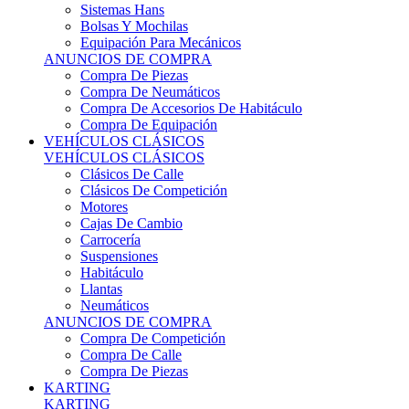
Sistemas Hans
Bolsas Y Mochilas
Equipación Para Mecánicos
ANUNCIOS DE COMPRA
Compra De Piezas
Compra De Neumáticos
Compra De Accesorios De Habitáculo
Compra De Equipación
VEHÍCULOS CLÁSICOS
VEHÍCULOS CLÁSICOS
Clásicos De Calle
Clásicos De Competición
Motores
Cajas De Cambio
Carrocería
Suspensiones
Habitáculo
Llantas
Neumáticos
ANUNCIOS DE COMPRA
Compra De Competición
Compra De Calle
Compra De Piezas
KARTING
KARTING