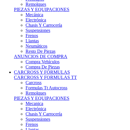
Remolques
PIEZAS Y EQUIPACIONES
Mecánica
Electrónica
Chasis Y Carrocería
Suspensiones
Frenos
Llantas
Neumáticos
Resto De Piezas
ANUNCIOS DE COMPRA
Compra Vehículos
Compra De Piezas
CARCROSS Y FÓRMULAS
CARCROSS Y FORMULAS TT
Carcross
Formulas Tt Autocross
Remolques
PIEZAS Y EQUIPACIONES
Mecanica
Electrónica
Chasis Y Carrocería
Suspensiones
Frenos
Llantas