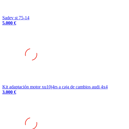
Sadev st 75-14
5.000 €
Kit adaptación motor xu10j4rs a caja de cambios audi 4x4
3.000 €