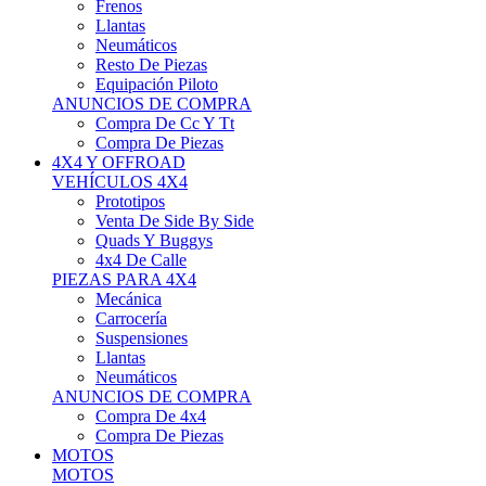
Neumáticos
Resto De Piezas
Equipación Piloto
ANUNCIOS DE COMPRA
Compra De Cc Y Tt
Compra De Piezas
4X4 Y OFFROAD
VEHÍCULOS 4X4
Prototipos
Venta De Side By Side
Quads Y Buggys
4x4 De Calle
PIEZAS PARA 4X4
Mecánica
Carrocería
Suspensiones
Llantas
Neumáticos
ANUNCIOS DE COMPRA
Compra De 4x4
Compra De Piezas
MOTOS
MOTOS
Motos De Circuito