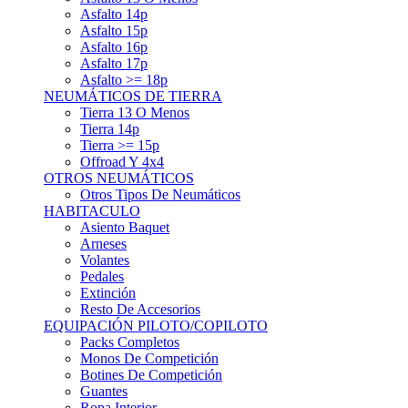
Asfalto 15p
Asfalto 16p
Asfalto 17p
Asfalto >= 18p
NEUMÁTICOS DE TIERRA
Tierra 13 O Menos
Tierra 14p
Tierra >= 15p
Offroad Y 4x4
OTROS NEUMÁTICOS
Otros Tipos De Neumáticos
HABITACULO
Asiento Baquet
Arneses
Volantes
Pedales
Extinción
Resto De Accesorios
EQUIPACIÓN PILOTO/COPILOTO
Packs Completos
Monos De Competición
Botines De Competición
Guantes
Ropa Interior
Cascos