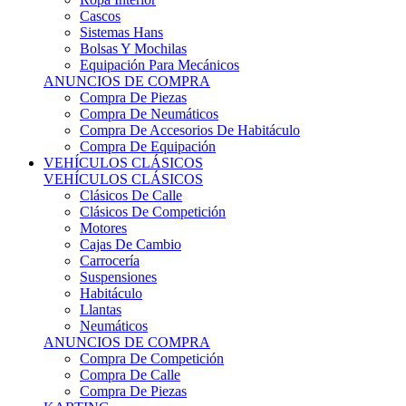
Sistemas Hans
Bolsas Y Mochilas
Equipación Para Mecánicos
ANUNCIOS DE COMPRA
Compra De Piezas
Compra De Neumáticos
Compra De Accesorios De Habitáculo
Compra De Equipación
VEHÍCULOS CLÁSICOS
VEHÍCULOS CLÁSICOS
Clásicos De Calle
Clásicos De Competición
Motores
Cajas De Cambio
Carrocería
Suspensiones
Habitáculo
Llantas
Neumáticos
ANUNCIOS DE COMPRA
Compra De Competición
Compra De Calle
Compra De Piezas
KARTING
KARTING