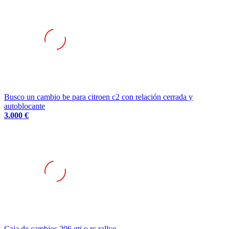
Busco un cambio be para citroen c2 con relación cerrada y
autoblocante
3.000 €
Caja de cambios 206 gti o rc rallye
2.450 €