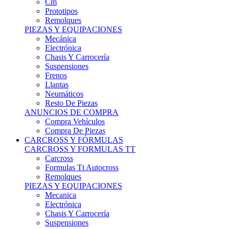
Remolques
PIEZAS Y EQUIPACIONES
Mecánica
Electrónica
Chasis Y Carrocería
Suspensiones
Frenos
Llantas
Neumáticos
Resto De Piezas
ANUNCIOS DE COMPRA
Compra Vehículos
Compra De Piezas
CARCROSS Y FÓRMULAS
CARCROSS Y FORMULAS TT
Carcross
Formulas Tt Autocross
Remolques
PIEZAS Y EQUIPACIONES
Mecanica
Electrónica
Chasis Y Carrocería
Suspensiones
Frenos
Llantas