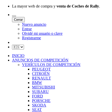
La mayor web de compra y
venta de Coches de Rally
.
Cerrar
Nuevo anuncio
Entrar
Olvidé mi usuario o clave
Registrarme
INICIO
ANUNCIOS DE COMPETICIÓN
VEHÍCULOS DE COMPETICIÓN
PEUGEOT
CITROËN
RENAULT
BMW
MITSUBISHI
SUBARU
FORD
PORSCHE
SKODA
SEAT