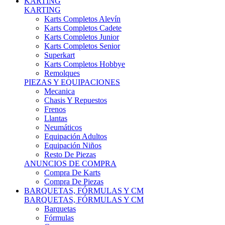
Karts Completos Alevín
Karts Completos Cadete
Karts Completos Junior
Karts Completos Senior
Superkart
Karts Completos Hobbye
Remolques
PIEZAS Y EQUIPACIONES
Mecanica
Chasis Y Repuestos
Frenos
Llantas
Neumáticos
Equipación Adultos
Equipación Niños
Resto De Piezas
ANUNCIOS DE COMPRA
Compra De Karts
Compra De Piezas
BARQUETAS, FÓRMULAS Y CM
BARQUETAS, FÓRMULAS Y CM
Barquetas
Fórmulas
Cm
Prototipos