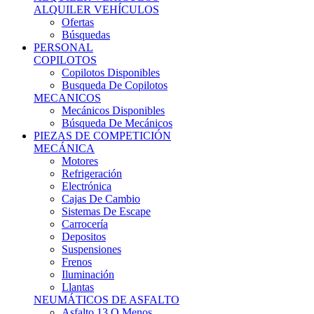
Ofertas
Búsquedas
PERSONAL
COPILOTOS
Copilotos Disponibles
Busqueda De Copilotos
MECANICOS
Mecánicos Disponibles
Búsqueda De Mecánicos
PIEZAS DE COMPETICIÓN
MECÁNICA
Motores
Refrigeración
Electrónica
Cajas De Cambio
Sistemas De Escape
Carrocería
Depositos
Suspensiones
Frenos
Iluminación
Llantas
NEUMÁTICOS DE ASFALTO
Asfalto 13 O Menos
Asfalto 14p