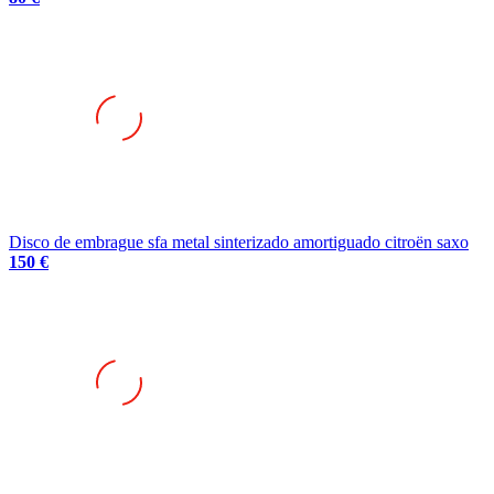
Disco de embrague sfa metal sinterizado amortiguado citroën saxo
150 €
Se vende caja de cambios jb3 con autoblocante bacci romano y