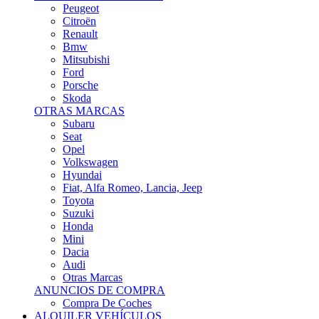
Citroën
Renault
Bmw
Mitsubishi
Ford
Porsche
Skoda
OTRAS MARCAS
Subaru
Seat
Opel
Volkswagen
Hyundai
Fiat, Alfa Romeo, Lancia, Jeep
Toyota
Suzuki
Honda
Mini
Dacia
Audi
Otras Marcas
ANUNCIOS DE COMPRA
Compra De Coches
ALQUILER VEHÍCULOS
ALQUILER VEHÍCULOS