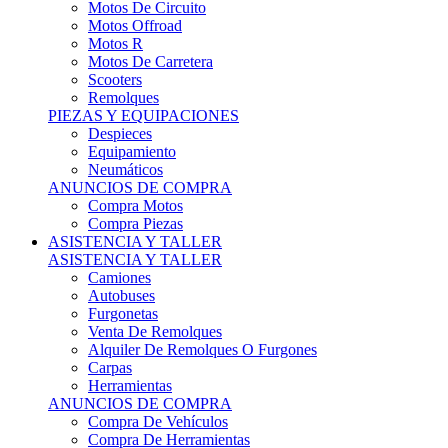
Motos Offroad
Motos R
Motos De Carretera
Scooters
Remolques
PIEZAS Y EQUIPACIONES
Despieces
Equipamiento
Neumáticos
ANUNCIOS DE COMPRA
Compra Motos
Compra Piezas
ASISTENCIA Y TALLER
ASISTENCIA Y TALLER
Camiones
Autobuses
Furgonetas
Venta De Remolques
Alquiler De Remolques O Furgones
Carpas
Herramientas
ANUNCIOS DE COMPRA
Compra De Vehículos
Compra De Herramientas